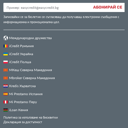
АБОНИРАЙ СЕ
Записвайки се за бюлетин се съгласяваш да получаваш електронни съобщения с
информационна и промоционална цел.
Международни дружества
iCredit Румъния
iCredit Украйна
iCredit Полша
МКеш Северна Македония
Mbroker Северна Македония
Kredis Хърватска
Mi Prestamo Испания
Mi Prestamo Перу
iLoan Кения
Политика за използване на бисквитки
Декларация за достъпност