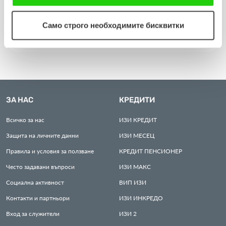
съгласявате с нашите "бисквитки".
Виж повече
Само строго необходимите бисквитки
ЗА НАС
КРЕДИТИ
Всичко за нас
ИЗИ
КРЕДИТ
Защита на личните данни
ИЗИ
МЕСЕЦ
Правила и условия за ползване
КРЕДИТ
ПЕНСИОНЕР
Често задавани въпроси
ИЗИ
МАКС
Социална активност
ВИП
ИЗИ
Контакти и партньори
ИЗИ
ИНКРЕДО
Вход за служители
ИЗИ
2