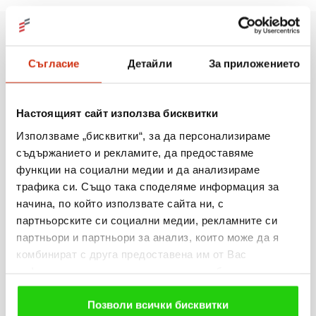
Още новини
Съгласие
Детайли
За приложението
Настоящият сайт използва бисквитки
06.08.2026
Използваме „бисквитки“, за да персонализираме
Когато мечтите оживяват: 206 детски рисунки, 3
съдържанието и рекламите, да предоставяме
сбъднати желания и 203 изненади
функции на социални медии и да анализираме
трафика си. Също така споделяме информация за
Виж повече
начина, по който използвате сайта ни, с
партньорските си социални медии, рекламните си
партньори и партньори за анализ, които може да я
комбинират с друга предоставена им от Вас
информация или с такава, която са събрали от
31.07.2026
ползването от Ваша страна на услугите им. Ако
„Мобилен кабинет за репродуктивно здраве“
продължавате да използвате нашия уебсайт, Вие се
Позволи всички бисквитки
посети три населени места в община Разград