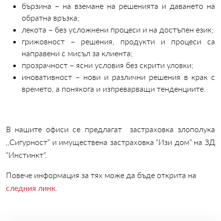
бързина – на вземане на решенията и даването на
обратна връзка;
лекота – без усложнени процеси и на достъпен език;
грижовност – решения, продукти и процеси са
направени с мисъл за клиента;
прозрачност – ясни условия без скрити уловки;
иновативност – нови и различни решения в крак с
времето, а понякога и изпреварващи тенденциите.
В нашите офиси се предлагат застраховка злополука
,,Сигурност” и имуществена застраховка “Изи дом” на ЗД
“Инстинкт”.
Повече информация за тях може да бъде открита на
следния линк
.