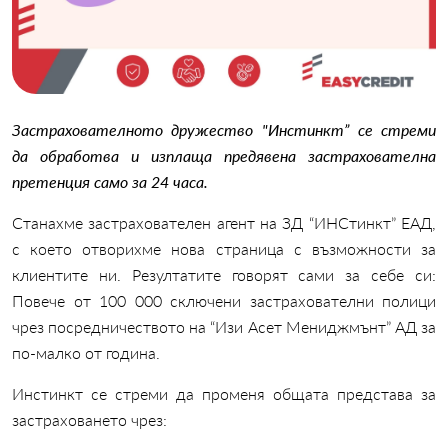
Застрахователното дружество "Инстинкт” се стреми
да обработва и изплаща предявена застрахователна
претенция само за 24 часа.
Станахме застрахователен агент на ЗД “ИНСтинкт” ЕАД,
с което отворихме нова страница с възможности за
клиентите ни. Резултатите говорят сами за себе си:
Повече от 100 000 сключени застрахователни полици
чрез посредничеството на “Изи Асет Мениджмънт” АД за
по-малко от година.
Инстинкт се стреми да променя общата представа за
застраховането чрез: