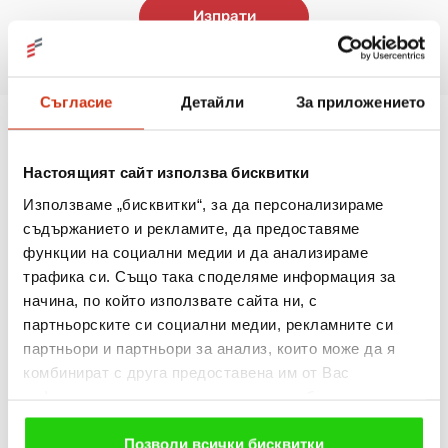
Изпрати
Съгласие
Детайли
За приложението
Настоящият сайт използва бисквитки
Използваме „бисквитки“, за да персонализираме
Адрес за кореспонденция
съдържанието и рекламите, да предоставяме
гр. София 1324, ж.к. "Люлин" бул. "Джавахарлал Неру" 28
функции на социални медии и да анализираме
офис 40-46
customer@easycredit.bg
трафика си. Също така споделяме информация за
начина, по който използвате сайта ни, с
партньорските си социални медии, рекламните си
партньори и партньори за анализ, които може да я
Информация за компанията
комбинират с друга предоставена им от Вас
"Изи Асет Мениджмънт" АД ЕИК: 131576434 МОЛ: Ангел
информация или с такава, която са събрали от
Маджиров и Галин Тодоров
ползването от Ваша страна на услугите им. Ако
продължавате да използвате нашия уебсайт, Вие се
Позволи всички бисквитки