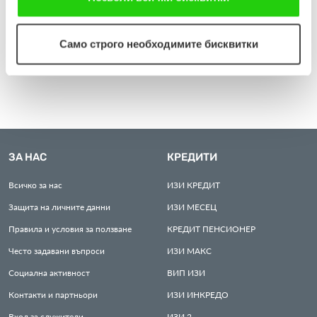
съгласявате с нашите "бисквитки".
Само строго необходимите бисквитки
0700 18 100*
Достъпен за цялата страна без допълнително заплащане
ЗА НАС
КРЕДИТИ
Всичко за нас
ИЗИ
КРЕДИТ
Защита на личните данни
ИЗИ
МЕСЕЦ
Правила и условия за ползване
КРЕДИТ
ПЕНСИОНЕР
Често задавани въпроси
ИЗИ
МАКС
Социална активност
ВИП
ИЗИ
Контакти и партньори
ИЗИ
ИНКРЕДО
Вход за служители
ИЗИ
2