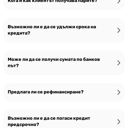
Кога и как клиентът получава парите?
Възможно ли е да се удължи срока на
кредита?
Може ли да се получи сумата по банков
път?
Предлага ли се рефинансиране?
Възможно ли е да се погаси кредит
предсрочно?