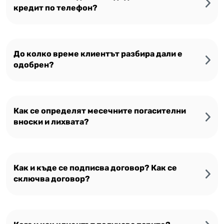
кредит по телефон?
До колко време клиентът разбира дали е
одобрен?
Как се определят месечните погасителни
вноски и лихвата?
Как и къде се подписва договор? Как се
сключва договор?