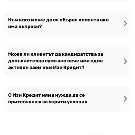
Към кого може да се обърне клиента ако
има въпроси?
Може ли клиентът да кандидатства за
допълнителна сума ако вече има един
активен заем към Изи Кредит?
С Изи Кредит няма нужда да се
притесняваш за скрити условия