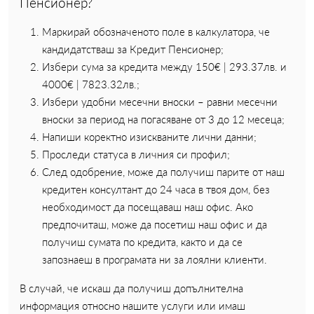
Пенсионер?
Маркирай обозначеното поле в калкулатора, че
кандидатстваш за Кредит Пенсионер;
Избери сума за кредита между 150€ | 293.37лв. и
4000€ | 7823.32лв.;
Избери удобни месечни вноски – равни месечни
вноски за период на погасяване от 3 до 12 месеца;
Напиши коректно изискваните лични данни;
Проследи статуса в личния си профил;
След одобрение, може да получиш парите от наш
кредитен консултант до 24 часа в твоя дом, без
необходимост да посещаваш наш офис. Ако
предпочиташ, може да посетиш наш офис и да
получиш сумата по кредита, както и да се
запознаеш в програмата ни за лоялни клиенти.
В случай, че искаш да получиш допълнителна
информация относно нашите услуги или имаш