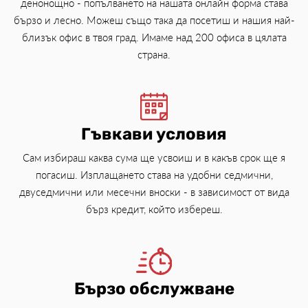
денонощно - попълването на нашата онлайн форма става
бързо и лесно. Можеш също така да посетиш и нашия най-
близък офис в твоя град. Имаме над 200 офиса в цялата
страна.
Гъвкави условия
Сам избираш каква сума ще усвоиш и в какъв срок ще я
погасиш. Изплащането става на удобни седмични,
двуседмични или месечни вноски - в зависимост от вида
бърз кредит, който избереш.
Бързо обслужване