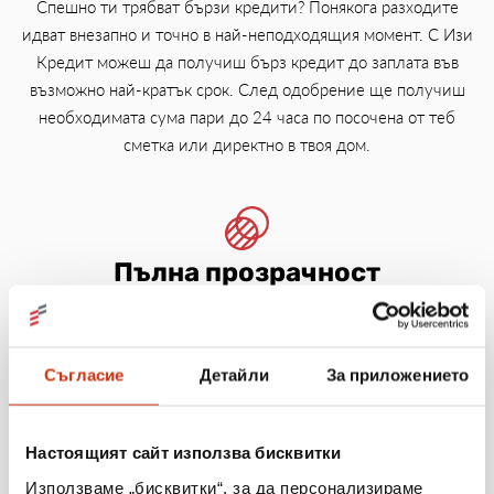
Спешно ти трябват бързи кредити? Понякога разходите
идват внезапно и точно в най-неподходящия момент. С Изи
Кредит можеш да получиш бърз кредит до заплата във
възможно най-кратък срок. След одобрение ще получиш
необходимата сума пари до 24 часа по посочена от теб
сметка или директно в твоя дом.
Пълна прозрачност
Стараем се да градим дългосрочни отношения с нашите
клиенти и служители, основани на доверие и уважение. При
нас няма скрити условия и такси.
Съгласие
Детайли
За приложението
Настоящият сайт използва бисквитки
Използваме „бисквитки“, за да персонализираме