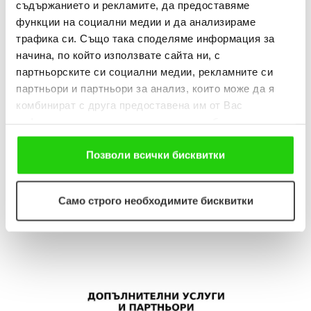
съдържанието и рекламите, да предоставяме
функции на социални медии и да анализираме
трафика си. Също така споделяме информация за
начина, по който използвате сайта ни, с
партньорските си социални медии, рекламните си
партньори и партньори за анализ, които може да я
комбинират с друга предоставена им от Вас
информация или с такава, която са събрали от
ползването от Ваша страна на услугите им. Ако
продължавате да използвате нашия уебсайт, Вие се
Позволи всички бисквитки
Препоръчай Изи Кредит и спечели 10 € | 19.56 лв. за
съгласявате с нашите "бисквитки".
всеки одобрен кредит
Само строго необходимите бисквитки
Научи повече