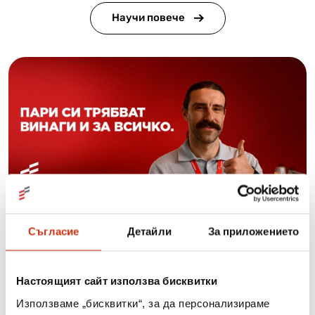
Научи повече
Изи Кредит е твоят виртуален съветник за бързи
Съгласие
Детайли
За приложението
пари
Научи повече
Настоящият сайт използва бисквитки
Използваме „бисквитки“, за да персонализираме