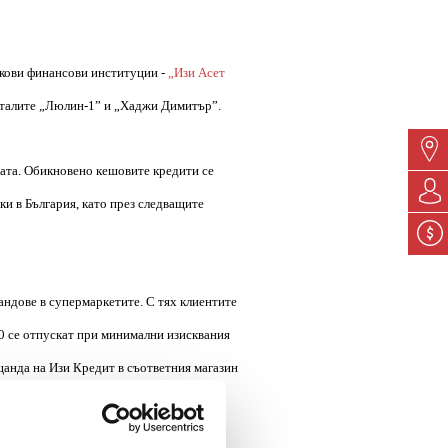
анкови финансови институции -
„Изи Асет
варталите „Люлин-1” и „Хаджи Димитър”.
аната. Обикновено кешовите кредити се
оки в България, като през следващите
щандове в супермаркетите. С тях клиентите
00 се отпускат при минимални изисквания
 щанда на Изи Кредит в съответния магазин