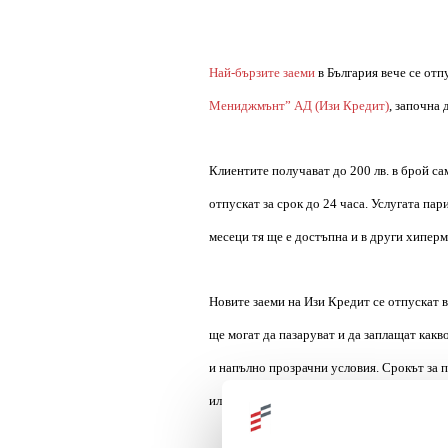
Най-бързите заеми
в България вече се отп
Мениджмънт” АД (Изи Кредит)
, започна
Клиентите получават до 200 лв. в брой са
отпускат за срок до 24 часа. Услугата пар
месеци тя ще е достъпна и в други хиперм
Новите заеми на Изи Кредит се отпускат в
ще могат да пазаруват и да заплащат какв
и напълно прозрачни условия. Срокът за п
или по банков път.