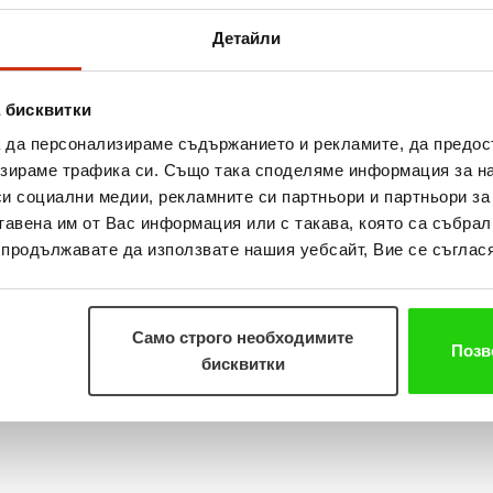
стоки са места, в които се отбива почти всеки човек. Това превръща супермарк
Детайли
 финансовите си нужди веднага”, смята изпълнителният директор на Изи Кредит
прави подходящи за предоставянето на финансови услуги.
 бисквитки
а да персонализираме съдържанието и рекламите, да предо
 стоки за цялата седмица и плащат своите битови сметки, което също стимулир
зираме трафика си. Също така споделяме информация за на
си социални медии, рекламните си партньори и партньори за
. Според проучване на Изи Кредит плащането на сметки за ток, парно, вода, т
тавена им от Вас информация или с такава, която са събрал
глят кредити от небанкови дружества. Така е за около 21% от клиентите на
бър
о продължавате да използвате нашия уебсайт, Вие се съглася
съвпада и с традиционно най-силния месец за сектора на кредитиране - коледн
Само строго необходимите
азаем. За последното тримесечие на годината Изи Кредит очаква над 40% ръст 
Позв
бисквитки
цялата 2011 г. компанията предвижда 144 хил. кредита за дейността си в Бълга