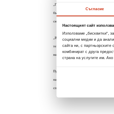
„Големите вериги магазини за хранителни 
Съгласие
бързи заеми, с които хората да покриват
сигурност в търговските обекти също ги 
Настоящият сайт използва
Използваме „бисквитки“, з
„В супермаркетите хората често пазаруват
социални медии и да анали
сайта ни, с партньорските 
тези обекти”, посочва още Неделчо Спасов
комбинират с друга предос
най-често срещаните причини хората да те
страна на услугите им. Ак
Пускането на новите заеми на Изи Кредит 
пазаруват активно и търсят повече пари н
спрямо предходното трето тримесечие. За 