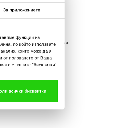
етите в удобно място за отпускане на
За приложението
 Неделчо Спасов. Стриктните мерки за
ставяме функции на
а търсенето на бързи пари назаем точно в
чина, по който използвате
 анализ, които може да я
елефон, GSM, интернет и други, е сред
и от ползването от Ваша
зите кредити
.
вате с нашите "бисквитки".
ите празници, по време на които хората
в броя на отпуснатите от нея кредити
оли всички бисквитки
рия.