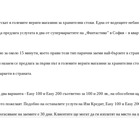
ускат в големите вериги магазини за хранителни стоки. Една от водещите неб
 да предлага услугата в два от супермаркетите на „Фантастико” в София – в к
мо за около 15 минути, което прави този тип парични заеми най-бързите в стр
и назаем се предлага за първи път в големите вериги магазини за хранителни ст
аркети в страната.
 два варианта - Easy 100 и Easy 200 съответно за 100 и 200 лв., на обособени 
ото пожелаят. Подобно на останалите услуги на Изи Кредит, Easy 100 и Easy 2
огасяване на заемите е 30 дни. Клиентите ще могат да ги изплатят на място на