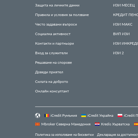
Защита на личните данни
ИЗИ
МЕСЕЦ
Правила и условия за ползване
КРЕДИТ
ПЕН
Често задавани въпроси
ИЗИ
МАКС
Социална активност
ВИП
ИЗИ
Контакти и партньори
ИЗИ
ИНКРЕД
Вход за служители
ИЗИ
2
Решаване на спорове
Доведи приятел
Силата на доброто
Онлайн консултант
iCredit Румъния
iCredit Украйна
iCredit
Mbroker Северна Македония
Kredis Хърватска
Политика за използване на бисквитки
Декларация за достъпнос