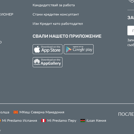
Кандидатствай за работа
СИОНЕР
Стани кредитен консултант
ЗА
Изи Кредит като работодател
СВАЛИ НАШЕТО ПРИЛОЖЕНИЕ
Запи
О
съо
 Полша
МКеш Северна Македония
ПОСЛЕ
Mi Prestamo Испания
Mi Prestamo Перу
iLoan Кения
т