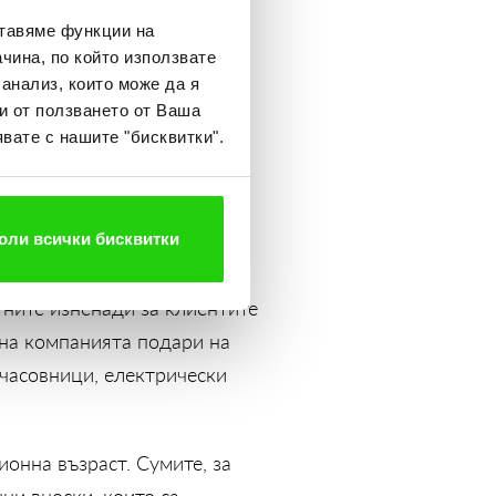
ставяме функции на
онер”
и „14-та пенсия” през
чина, по който използвате
дин от най четените
 анализ, които може да я
и от ползването от Ваша
оцията ще важи за заеми,
вате с нашите "бисквитки".
онираме за едно от най-
 в продължение на три
оли всички бисквитки
нтираха предстоящата
ните изненади за клиентите
ина компанията подари на
часовници, електрически
ионна възраст. Сумите, за
ни вноски, които са