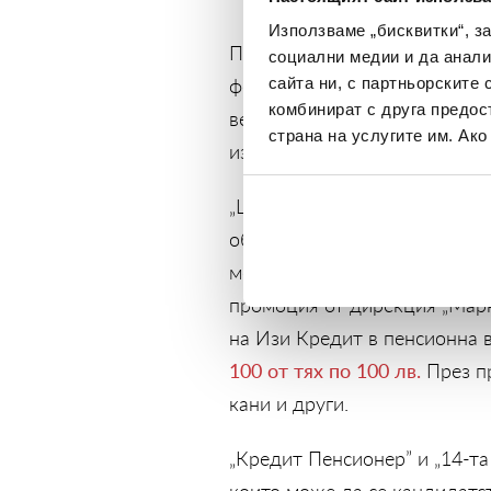
Използваме „бисквитки“, з
Приятна изненада очаква кл
социални медии и да анали
февруари и март. Компаният
сайта ни, с партньорските 
комбинират с друга предос
вестници в България – „Трет
страна на услугите им. Ак
изтеглени от 1 февруари до 
„Ще подарим на клиентите ни
обичаните и четени седмични
месеца те ще получават 20 
промоция от дирекция „Марк
на Изи Кредит в пенсионна 
100 от тях по 100 лв.
През п
кани и други.
„Кредит Пенсионер” и „14-та
които може да се кандидатст