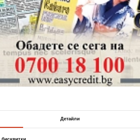
Детайли
 бисквитки