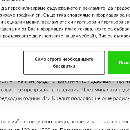
а да персонализираме съдържанието и рекламите, да предо
иентите на Изи Кредит, които изтеглят
„Кредит Пенси
зираме трафика си. Също така споделяме информация за на
а ще им подари безплатен тримесечен абонамент за е
си социални медии, рекламните си партньори и партньори за
тавена им от Вас информация или с такава, която са събрал
а възраст”, както и забавано издание със судоку. Пром
о продължавате да използвате нашия уебсайт, Вие се съглася
31 март включително.
 не просто един подарък, а голяма емоция. Ще ги аб
Само строго необходимите
 издания в България – „Трета възраст” Всяка седмица
Позв
бисквитки
страници с полезна и интригуваща информация”, коме
етинг” на Изи Кредит. Практичните подаръци и прият
възраст се превръщат в традиция. През миналата год
редходни години Изи Кредит подаряваше още радио-
 пенсия” са специално предназначени за хората в пенс
ва са от 100 до 1500 лв. Погасяването им е чрез месеч