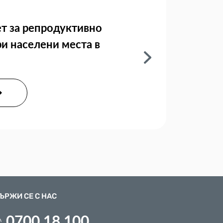
т за репродуктивно
ри населени места в
ЪРЖИ СЕ С НАС
0700 18 100