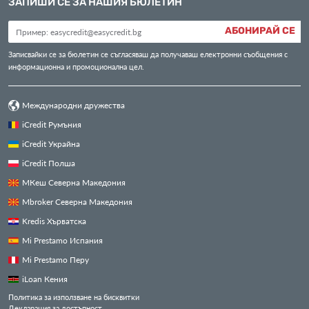
ЗАПИШИ СЕ ЗА НАШИЯ БЮЛЕТИН
АБОНИРАЙ СЕ
Записвайки се за бюлетин се съгласяваш да получаваш електронни съобщения с
информационна и промоционална цел.
Международни дружества
iCredit Румъния
iCredit Украйна
iCredit Полша
МКеш Северна Македония
Mbroker Северна Македония
Kredis Хърватска
Mi Prestamo Испания
Mi Prestamo Перу
iLoan Кения
Политика за използване на бисквитки
Декларация за достъпност