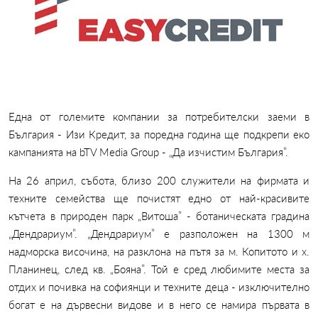
Една от големите компании за потребителски заеми в
България - Изи Кредит, за поредна година ще подкрепи еко
кампанията на bTV Media Group - „Да изчистим България”.
На 26 април, събота, близо 200 служители на фирмата и
техните семейства ще почистят едно от най-красивите
кътчета в природен парк „Витоша” - ботаническата градина
„Дендрариум”. „Дендрариум” е разположен на 1300 м
надморска височина, на разклона на пътя за м. Копитото и х.
Планинец, след кв. „Бояна”. Той е сред любимите места за
отдих и почивка на софиянци и техните деца - изключително
богат е на дървесни видове и в него се намира първата в