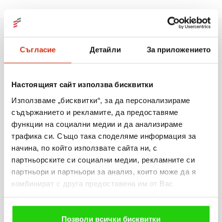
Още новини
Съгласие
Детайли
За приложението
Настоящият сайт използва бисквитки
06.08.2026
Използваме „бисквитки“, за да персонализираме
Когато мечтите оживяват: 206 детски рисунки, 3
съдържанието и рекламите, да предоставяме
сбъднати желания и 203 изненади
функции на социални медии и да анализираме
трафика си. Също така споделяме информация за
Виж повече
начина, по който използвате сайта ни, с
партньорските си социални медии, рекламните си
партньори и партньори за анализ, които може да я
комбинират с друга предоставена им от Вас
информация или с такава, която са събрали от
31.07.2026
ползването от Ваша страна на услугите им. Ако
„Мобилен кабинет за репродуктивно здраве“
продължавате да използвате нашия уебсайт, Вие се
Позволи всички бисквитки