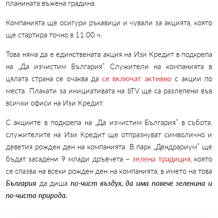
планината въжена градина.
Компанията ще осигури ръкавици и чували за акцията, която
ще стартира точно в 11.00 ч.
Това няма да е единствената акция на Изи Кредит в подкрепа
на „Да изчистим България”. Служители на компанията в
цялата страна се очаква да
се включат активно
с акции по
места. Плакати за инициативата на bTV ще са разлепени във
всички офиси на Изи Кредит.
С акциите в подкрепа на „Да изчистим България” в събота,
служителите на Изи Кредит ще отпразнуват символично и
деветия рожден ден на компанията. В парк „Дендрариум” ще
бъдат засадени 9 млади дръвчета –
зелена традиция
, която
се спазва на всеки рожден ден на компанията, в името на това
България
да диша
по-чист въздух, да има повече зеленина и
по-чиста природа.