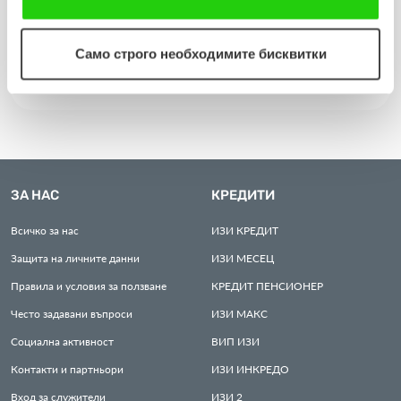
посети три населени места в община Разград
съгласявате с нашите "бисквитки".
Само строго необходимите бисквитки
Виж повече
ЗА НАС
КРЕДИТИ
Всичко за нас
ИЗИ
КРЕДИТ
Защита на личните данни
ИЗИ
МЕСЕЦ
Правила и условия за ползване
КРЕДИТ
ПЕНСИОНЕР
Често задавани въпроси
ИЗИ
МАКС
Социална активност
ВИП
ИЗИ
Контакти и партньори
ИЗИ
ИНКРЕДО
Вход за служители
ИЗИ
2