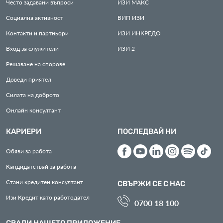
Често задавани въпроси
ИЗИ
МАКС
Социална активност
ВИП
ИЗИ
Контакти и партньори
ИЗИ
ИНКРЕДО
Вход за служители
ИЗИ
2
Решаване на спорове
Доведи приятел
Силата на доброто
Онлайн консултант
КАРИЕРИ
ПОСЛЕДВАЙ НИ
Обяви за работа
Кандидатствай за работа
Стани кредитен консултант
СВЪРЖИ СЕ С НАС
Изи Кредит като работодател
0700 18 100