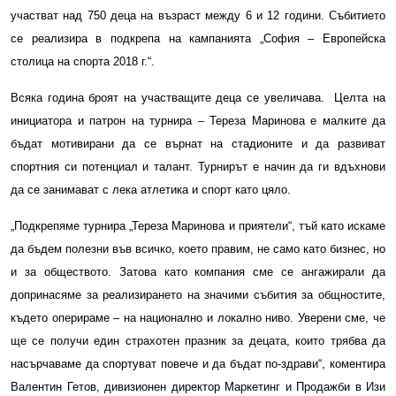
участват над 750 деца на възраст между 6 и 12 години. Събитието
се реализира в подкрепа на кампанията „София – Европейска
столица на спорта 2018 г.“.
Всяка година броят на участващите деца се увеличава.
Целта на
инициатора и патрон на турнира – Тереза Маринова е малките да
бъдат мотивирани да се върнат на стадионите и да развиват
спортния си потенциал и талант. Турнирът е начин да ги вдъхнови
да се занимават с лека атлетика и спорт като цяло.
„Подкрепяме турнира „Тереза Маринова и приятели“, тъй като искаме
да бъдем полезни във всичко, което правим, не само като бизнес, но
и за обществото. Затова като компания сме се ангажирали да
допринасяме за реализирането на значими събития за общностите,
където оперираме – на национално и локално ниво. Уверени сме, че
ще се получи един страхотен празник за децата, които трябва да
насърчаваме да спортуват повече и да бъдат по-здрави“, коментира
Валентин Гетов, дивизионен директор Маркетинг и Продажби в Изи