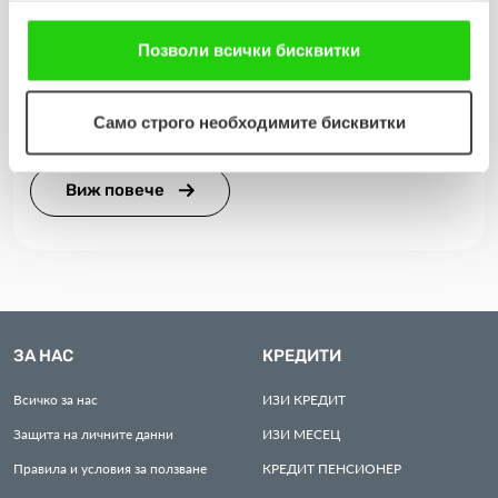
ползването от Ваша страна на услугите им. Ако
продължавате да използвате нашия уебсайт, Вие се
Позволи всички бисквитки
31.07.2026
съгласявате с нашите "бисквитки".
„Мобилен кабинет за репродуктивно здраве“
Само строго необходимите бисквитки
посети три населени места в община Разград
Виж повече
ЗА НАС
КРЕДИТИ
Всичко за нас
ИЗИ
КРЕДИТ
Защита на личните данни
ИЗИ
МЕСЕЦ
Правила и условия за ползване
КРЕДИТ
ПЕНСИОНЕР