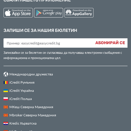
СВАЛИ НАШЕТО ПРИЛОЖЕНИЕ
ЗАПИШИ СЕ ЗА НАШИЯ БЮЛЕТИН
АБОНИРАЙ СЕ
Записвайки се за бюлетин се съгласяваш да получаваш електронни съобщения с
информационна и промоционална цел.
Международни дружества
iCredit Румъния
iCredit Украйна
iCredit Полша
МКеш Северна Македония
Mbroker Северна Македония
Kredis Хърватска