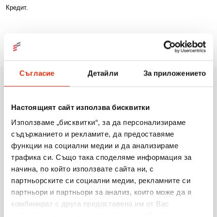
Кредит.
Съгласие
Детайли
За приложението
Още новини
Настоящият сайт използва бисквитки
Използваме „бисквитки“, за да персонализираме
съдържанието и рекламите, да предоставяме
06.08.2026
функции на социални медии и да анализираме
Когато мечтите оживяват: 206 детски рисунки, 3
трафика си. Също така споделяме информация за
сбъднати желания и 203 изненади
начина, по който използвате сайта ни, с
партньорските си социални медии, рекламните си
партньори и партньори за анализ, които може да я
Виж повече
комбинират с друга предоставена им от Вас
информация или с такава, която са събрали от