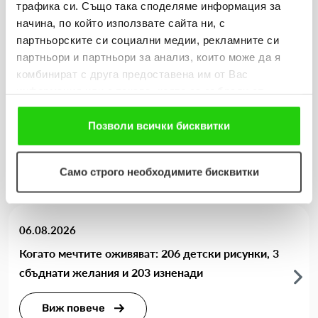
трафика си. Също така споделяме информация за
Още новини
начина, по който използвате сайта ни, с
партньорските си социални медии, рекламните си
партньори и партньори за анализ, които може да я
10.08.2026
комбинират с друга предоставена им от Вас
информация или с такава, която са събрали от
Вдъхнахме нов живот на маршрута Връшка чука
ползването от Ваша страна на услугите им. Ако
– Емине
продължавате да използвате нашия уебсайт, Вие се
Позволи всички бисквитки
съгласявате с нашите "бисквитки".
Виж повече
Само строго необходимите бисквитки
06.08.2026
Когато мечтите оживяват: 206 детски рисунки, 3
сбъднати желания и 203 изненади
Виж повече