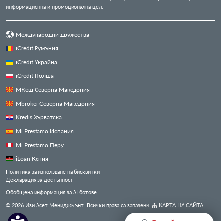
информационна и промоционална цел.
Международни дружества
iCredit Румъния
iCredit Украйна
iCredit Полша
МКеш Северна Македония
Mbroker Северна Македония
Kredis Хърватска
Mi Prestamo Испания
Mi Prestamo Перу
iLoan Кения
Политика за използване на бисквитки
Декларация за достъпност
Обобщена информация за AI ботове
© 2026 Изи Асет Мениджмънт. Всички права са запазени.
КАРТА НА САЙТА