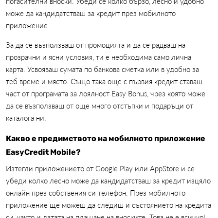
погасителни вноски. Убеди се колко бързо, лесно и удобно
може да кандидатстваш за кредит през мобилното
приложение.
За да се възползваш от промоцията и да се радваш на
прозрачни и ясни условия, ти е необходима само лична
карта. Усвояваш сумата по банкова сметка или в удобно за
теб време и място. Също така още с първия кредит ставаш
част от програмата за лоялност Easy Bonus, чрез която може
да се възползваш от още много отстъпки и подаръци от
каталога ни.
Какво е предимството на мобилното приложение
EasyCredit Mobile?
Изтегли приложението от Google Play или AppStore и се
убеди колко лесно може да кандидатстваш за кредит изцяло
онлайн през собствения си телефон. През мобилното
приложение ще можеш да следиш и състоянието на кредита
си, както и датата на плащане на вноските. Това не е всичко!