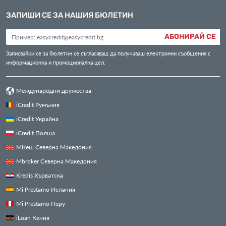
ЗАПИШИ СЕ ЗА НАШИЯ БЮЛЕТИН
АБОНИРАЙ СЕ
Записвайки се за бюлетин се съгласяваш да получаваш електронни съобщения с
информационна и промоционална цел.
Международни дружества
iCredit Румъния
iCredit Украйна
iCredit Полша
МКеш Северна Македония
Mbroker Северна Македония
Kredis Хърватска
Mi Prestamo Испания
Mi Prestamo Перу
iLoan Кения