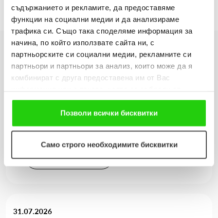
съдържанието и рекламите, да предоставяме
функции на социални медии и да анализираме
трафика си. Също така споделяме информация за
начина, по който използвате сайта ни, с
партньорските си социални медии, рекламните си
Още новини
партньори и партньори за анализ, които може да я
комбинират с друга предоставена им от Вас
информация или с такава, която са събрали от
ползването от Ваша страна на услугите им. Ако
06.08.2026
продължавате да използвате нашия уебсайт, Вие се
Позволи всички бисквитки
Когато мечтите оживяват: 206 детски рисунки, 3
съгласявате с нашите "бисквитки".
сбъднати желания и 203 изненади
Само строго необходимите бисквитки
Виж повече
31.07.2026