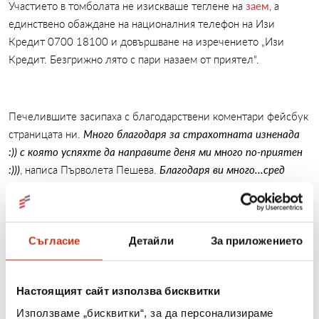
Участието в томболата не изискваше теглене на
заем
, а
единствено обаждане на националния телефон на Изи
Кредит 0700 18100 и довършване на изречението „Изи
Кредит. Безгрижно лято с пари назаем от приятел".
Печелившите засипаха с благодарствени коментари фейсбук
страницата ни.
Много благодаря за страхотната изненада
:)) с която успяхте да направите деня ми много по-приятен
:)))
, написа Първолета Пешева.
Благодаря ви много...сред
печелившите съм....пожелавам ви много успехи...на вас и на
всички други..:)
, гласеше коментарът на Таня Войнова. Сред
най-щастливите беше и 24-годишната Любомира Цанева от
Гоце Делчев.
Харесвам толкова много марката Easy Credit, че
Съгласие
Детайли
За приложението
сериозно се замислям дали да не сменя своя телефон с новия
мобилен, който Изи ми подари
, обяви тя.
Настоящият сайт използва бисквитки
Използваме „бисквитки“, за да персонализираме