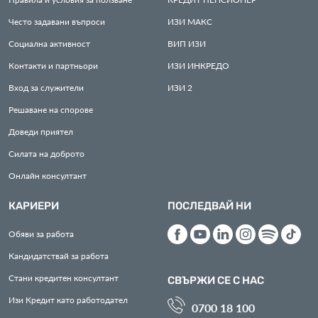
Често задавани въпроси
ИЗИ
МАКС
Социална активност
ВИП
ИЗИ
Контакти и партньори
ИЗИ
ИНКРЕДО
Вход за служители
ИЗИ
2
Решаване на спорове
Доведи приятел
Силата на доброто
Онлайн консултант
КАРИЕРИ
ПОСЛЕДВАЙ НИ
Обяви за работа
Кандидатствай за работа
Стани кредитен консултант
СВЪРЖИ СЕ С НАС
Изи Кредит като работодател
0700 18 100