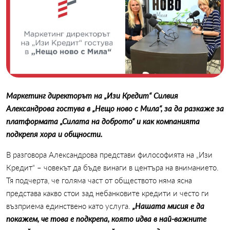
Маркетинг директорът на „Изи Кредит“ Силвия
Александрова гостува в „Нещо ново с Мила“, за да разкаже за
платформата „Силата на доброто“ и как компанията
подкрепя хора и общности.
В разговора Александрова представи философията на „Изи
Кредит“ – човекът да бъде винаги в центъра на вниманието.
Тя подчерта, че голяма част от обществото няма ясна
представа какво стои зад небанковите кредити и често ги
възприема единствено като услуга.
„Нашата мисия е да
покажем, че това е подкрепа, която идва в най-важните