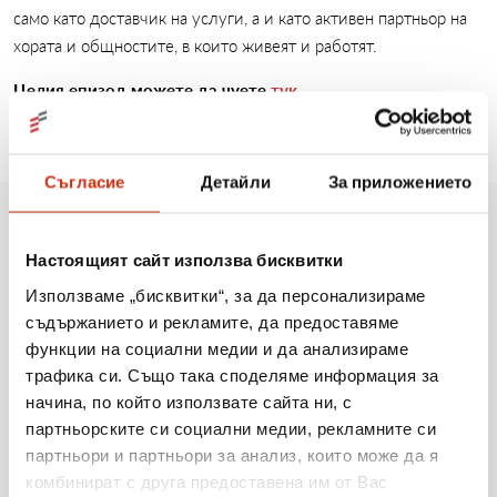
само като доставчик на услуги, а и като активен партньор на
хората и общностите, в които живеят и работят.
Целия епизод можете да чуете
тук
.
Съгласие
Детайли
За приложението
Още новини
Настоящият сайт използва бисквитки
Използваме „бисквитки“, за да персонализираме
съдържанието и рекламите, да предоставяме
функции на социални медии и да анализираме
10.08.2026
трафика си. Също така споделяме информация за
Вдъхнахме нов живот на маршрута Връшка чука
начина, по който използвате сайта ни, с
– Емине
партньорските си социални медии, рекламните си
партньори и партньори за анализ, които може да я
Виж повече
комбинират с друга предоставена им от Вас