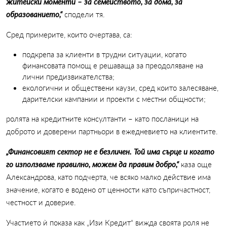
житейски моменти – за семейството, за дома, за
образованието,“
сподели тя.
Сред примерите, които очертава, са:
подкрепа за клиенти в трудни ситуации, когато
финансовата помощ е решаваща за преодоляване на
лични предизвикателства;
екологични и обществени каузи, сред които залесяване,
дарителски кампании и проекти с местни общности;
ролята на кредитните консултанти – като посланици на
доброто и доверени партньори в ежедневието на клиентите.
„Финансовият сектор не е безличен. Той има сърце и когато
го използваме правилно, можем да правим добро,“
каза още
Александрова, като подчерта, че всяко малко действие има
значение, когато е водено от ценности като съпричастност,
честност и доверие.
Участието ѝ показа как „Изи Кредит“ вижда своята роля не