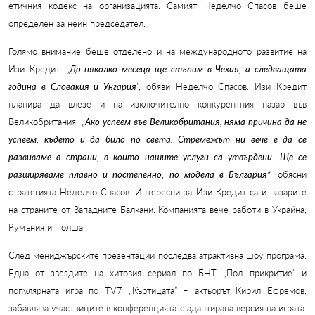
етичния кодекс на организацията. Самият Неделчо Спасов беше
определен за неин председател.
Голямо внимание беше отделено и на международното развитие на
Изи Кредит. „
До няколко месеца ще стъпим в Чехия, а следващата
година в Словакия и Унгария
”, обяви Неделчо Спасов. Изи Кредит
планира да влезе и на изключително конкурентния пазар във
Великобритания. „
Ако успеем във Великобритания, няма причина да не
успеем, където и да било по света. Стремежът ни вече е да се
развиваме в страни, в които нашите услуги са утвърдени. Ще се
разширяваме плавно и постепенно, по модела в България”
, обясни
стратегията Неделчо Спасов. Интересни за Изи Кредит са и пазарите
на страните от Западните Балкани. Компанията вече работи в Украйна,
Румъния и Полша.
След мениджърските презентации последва атрактивна шоу програма.
Една от звездите на хитовия сериал по БНТ „Под прикритие” и
популярната игра по
TV
7
„Къртицата” – актьорът Кирил Ефремов
,
забавлява участниците в конференцията с адаптирана версия на играта.