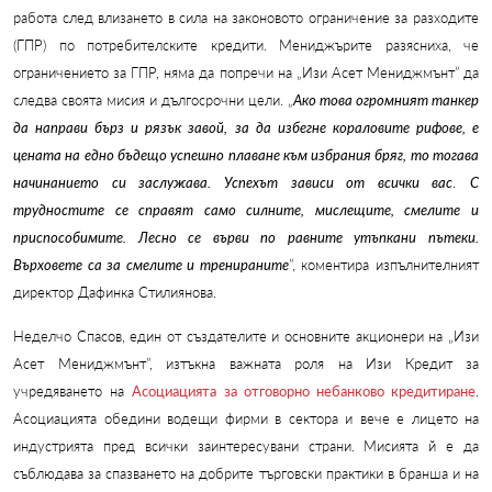
работа след влизането в сила на законовото ограничение за разходите
(ГПР)
по потребителските кредити. Мениджърите разясниха, че
ограничението за ГПР, няма да попречи на „Изи Асет Мениджмънт” да
следва своята мисия и дългосрочни цели. „
Ако това огромният танкер
да направи бърз и рязък завой, за да избегне кораловите рифове, е
цената на едно бъдещо успешно плаване към избрания бряг, то тогава
начинанието си заслужава. Успехът зависи от всички вас
.
С
трудностите се справят само силните, мислещите, смелите и
приспособимите. Лесно се върви по равните утъпкани пътеки.
Върховете са за смелите и тренираните
”, коментира изпълнителният
директор Дафинка Стилиянова.
Неделчо Спасов, един от създателите и основните акционери на „Изи
Асет Мениджмънт”, изтъкна важната роля на
Изи Кредит за
учредяването на
Асоциацията за отговорно небанково кредитиране
.
Асоциацията обедини водещи фирми в сектора и вече е лицето на
индустрията пред всички заинтересувани страни. Мисията й е да
съблюдава за спазването на добрите търговски практики в бранша и на