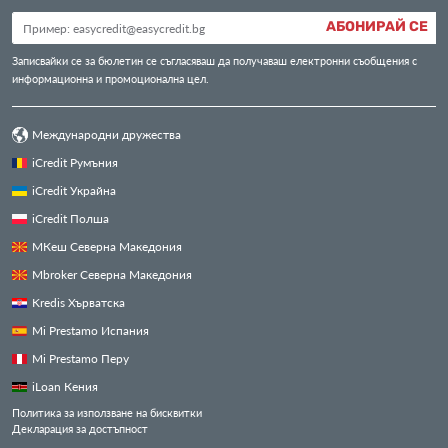
АБОНИРАЙ СЕ
Записвайки се за бюлетин се съгласяваш да получаваш електронни съобщения с
информационна и промоционална цел.
Международни дружества
iCredit Румъния
iCredit Украйна
iCredit Полша
МКеш Северна Македония
Mbroker Северна Македония
Kredis Хърватска
Mi Prestamo Испания
Mi Prestamo Перу
iLoan Кения
Политика за използване на бисквитки
Декларация за достъпност