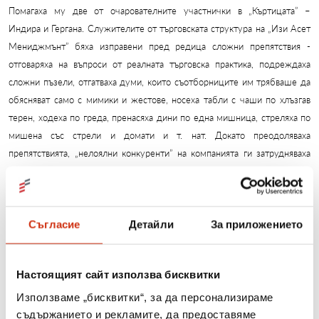
Помагаха му две от очарователните участнички в „Къртицата” –
Индира и Гергана. Служителите от търговската структура на „Изи Асет
Мениджмънт” бяха изправени пред редица сложни препятствия -
отговаряха на въпроси от реалната търговска практика, подреждаха
сложни пъзели, отгатваха думи, които съотборниците им трябваше да
обясняват само с мимики и жестове, носеха табли с чаши по хлъзгав
терен, ходеха по греда, пренасяха дини по една мишница, стреляха по
мишена със стрели и домати и т. нат. Докато преодоляваха
препятствията, „нелоялни конкуренти” на компанията ги затрудняваха
допълнително, като им пречеха постоянно или ги провокираха да
правят грешки. В крайна сметка, със силата на своя ум, с отборния дух
и добрата екипна работа, служителите на „Изи Асет Мениджмънт” се
справиха отлично с предизвикателствата, без да позволят на
Съгласие
Детайли
За приложението
конкуренцията да им попречи.
На галавечерята след игрите по традиция бяха наградени кредитните
Настоящият сайт използва бисквитки
консултанти и мениджърите от търговската структура с най-високи
Използваме „бисквитки“, за да персонализираме
постижения през годината, в това число и тези, постигнали най-добри
съдържанието и рекламите, да предоставяме