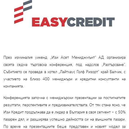
През изминалия уикенд „Изи Асет Мениджмънт” АД организира
своята седма търговска конференция, под надслов „Разтърсване”.
Събитието се проведе в хотел „Лайтхаус Голф Ризорт” край Балчик
,
с
участието на близо 400 мениджъри и кредитни консултанти на
компанията.
Конференцията започна с мениджърски презентации за постигнатите
резултати, перспективите и предизвикателствата. От тях стана ясно, че
Изи Кредит продължава да е лидер в България в своя сегмент – с 50%
пазарен дял, и разширява успешно дейността си на външните пазари.
По време на презентациите беше представен и новият модел за