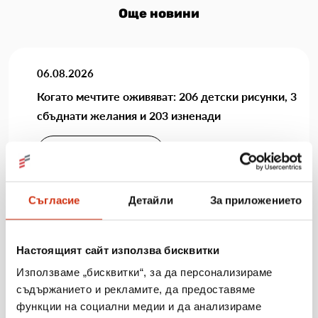
Още новини
06.08.2026
Когато мечтите оживяват: 206 детски рисунки, 3
сбъднати желания и 203 изненади
Виж повече
Съгласие
Детайли
За приложението
31.07.2026
Настоящият сайт използва бисквитки
„Мобилен кабинет за репродуктивно здраве“
посети три населени места в община Разград
Използваме „бисквитки“, за да персонализираме
съдържанието и рекламите, да предоставяме
Виж повече
функции на социални медии и да анализираме