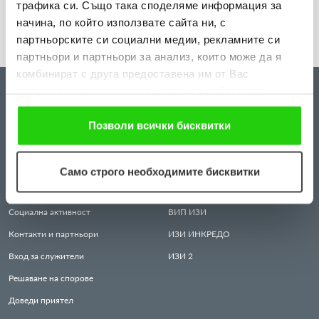
трафика си. Също така споделяме информация за
начина, по който използвате сайта ни, с
партньорските си социални медии, рекламните си
партньори и партньори за анализ, които може да я
комбинират с друга предоставена им от Вас
информация или с такава, която са събрали от
ЗА НАС
КРЕДИТИ
ползването от Ваша страна на услугите им. Ако
Всичко за нас
ИЗИ
КРЕДИТ
продължавате да използвате нашия уебсайт, Вие се
Позволи всички бисквитки
съгласявате с нашите "бисквитки".
Защита на личните данни
ИЗИ
МЕСЕЦ
Правила и условия за ползване
КРЕДИТ
ПЕНСИОНЕР
Само строго необходимите бисквитки
Често задавани въпроси
ИЗИ
МАКС
Социална активност
ВИП
ИЗИ
Контакти и партньори
ИЗИ
ИНКРЕДО
Вход за служители
ИЗИ
2
Решаване на спорове
Доведи приятел