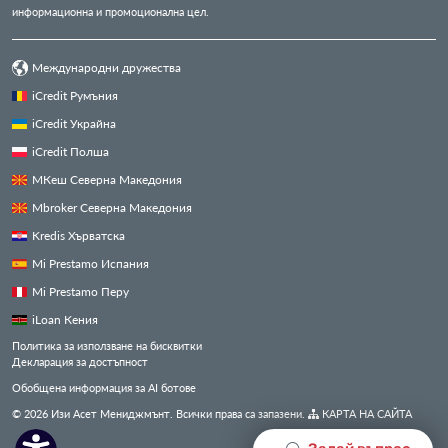
информационна и промоционална цел.
Международни дружества
iCredit Румъния
iCredit Украйна
iCredit Полша
МКеш Северна Македония
Mbroker Северна Македония
Kredis Хърватска
Mi Prestamo Испания
Mi Prestamo Перу
iLoan Кения
Политика за използване на бисквитки
Декларация за достъпност
Обобщена информация за AI ботове
© 2026 Изи Асет Мениджмънт. Всички права са запазени.
КАРТА НА САЙТА