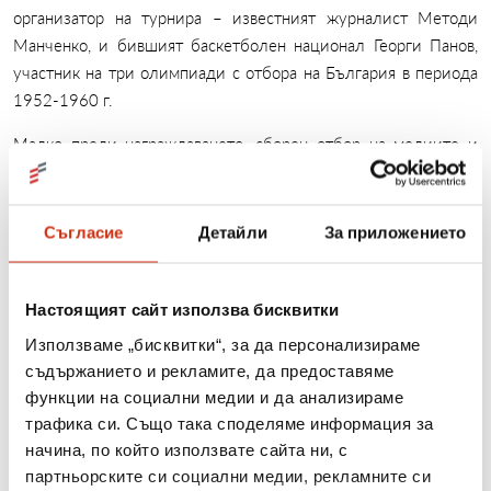
организатор на турнира – известният журналист Методи
Манченко, и бившият баскетболен национал Георги Панов,
участник на три олимпиади с отбора на България в периода
1952-1960 г.
Малко преди награждаването, сборен отбор на медиите и
тим на Изи Кредит изиграха демонстративен мач по
стрийтбаскет. След красива игра и оспорван двубой, спечели
отборът на журналистите.
Съгласие
Детайли
За приложението
Много снимки и информация за турнирите от „Спортувай с
Изи Кредит в твоя град” по градове има на
Настоящият сайт използва бисквитки
https://www.facebook.com/EasyCreditBG
и на
Използваме „бисквитки“, за да персонализираме
www.easycredit.bg
.
съдържанието и рекламите, да предоставяме
функции на социални медии и да анализираме
трафика си. Също така споделяме информация за
Предстоящи събития от програмата „Спортувай с Изи
начина, по който използвате сайта ни, с
Кредит в твоя град”
партньорските си социални медии, рекламните си