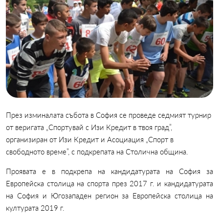
През изминалата събота в София се проведе седмият турнир
от веригата „Спортувай с Изи Кредит в твоя град”,
организиран от Изи Кредит и Асоциация „Спорт в
свободното време”, с подкрепата на Столична община.
Проявата e в подкрепа на кандидатурата на София за
Европейска столица на спорта през 2017 г. и кандидатурата
на София и Югозападен регион за Европейска столица на
културата 2019 г.