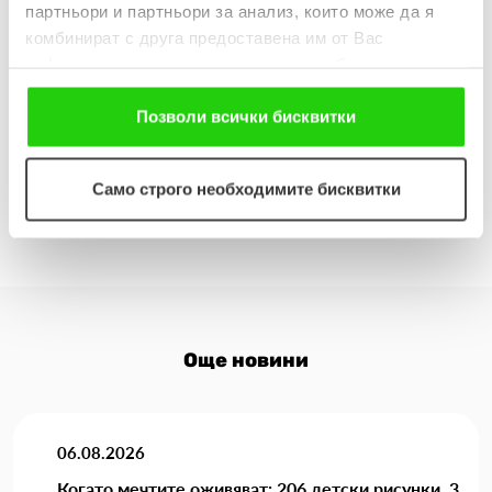
партньори и партньори за анализ, които може да я
комбинират с друга предоставена им от Вас
Дата
Град
информация или с такава, която са събрали от
ползването от Ваша страна на услугите им. Ако
1 юни
Бургас
продължавате да използвате нашия уебсайт, Вие се
Позволи всички бисквитки
съгласявате с нашите "бисквитки".
14-15 юни
к.к. „Албена”
Само строго необходимите бисквитки
Още новини
06.08.2026
Когато мечтите оживяват: 206 детски рисунки, 3