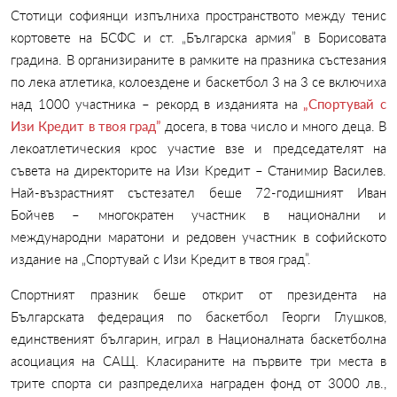
Стотици софиянци изпълниха пространството между тенис
кортовете на БСФС и ст. „Българска армия” в Борисовата
градина. В организираните в рамките на празника състезания
по лека атлетика, колоездене и баскетбол 3 на 3 се включиха
над 1000 участника – рекорд в изданията на
„Спортувай с
Изи Кредит в твоя град”
досега, в това число и много деца. В
лекоатлетическия крос участие взе и председателят на
съвета на директорите на Изи Кредит – Станимир Василев.
Най-възрастният състезател беше 72-годишният Иван
Бойчев – многократен участник в национални и
международни маратони и редовен участник в софийското
издание на „Спортувай с Изи Кредит в твоя град”.
Спортният празник беше открит от президента на
Българската федерация по баскетбол Георги Глушков,
единственият българин, играл в Националната баскетболна
асоциация на САЩ. Класираните на първите три места в
трите спорта си разпределиха награден фонд от 3000 лв.,