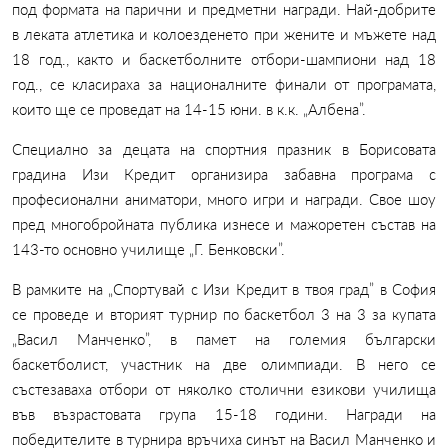
под формата на парични и предметни награди. Най-добрите
в леката атлетика и колоезденето при жените и мъжете над
18 год., както и баскетболните отбори-шампиони над 18
год., се класираха за националните финали от програмата,
които ще се проведат на 14-15 юни. в к.к. „Албена”.
Специално за децата на спортния празник в Борисовата
градина Изи Кредит организира забавна програма с
професионални аниматори, много игри и награди. Свое шоу
пред многобройната публика изнесе и мажоретен състав на
143-то основно училище „Г. Бенковски”.
В рамките на „Спортувай с Изи Кредит в твоя град” в София
се проведе и вторият турнир по баскетбол 3 на 3 за купата
„Васил Манченко”, в памет на големия български
баскетболист, участник на две олимпиади. В него се
състезаваха отбори от няколко столични езикови училища
във възрастовата група 15-18 години. Награди на
победителите в турнира връчиха синът на Васил Манченко и