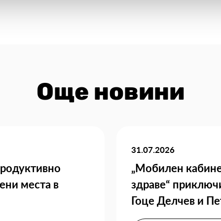
Още новини
31.07.2026
продуктивно
„Мобилен кабине
ени места в
здраве“ приключи
Гоце Делчев и П