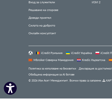
Вход за служители
ИЗИ
2
Решаване на спорове
Доведи приятел
Силата на доброто
Онлайн консултант
iCredit Румъния
iCredit Украйна
iCredit
Mbroker Северна Македония
Kredis Хърватска
Политика за използване на бисквитки
Декларация за достъпнос
Обобщена информация за AI ботове
© 2026 Изи Асет Мениджмънт. Всички права са запазени.
КАРТ