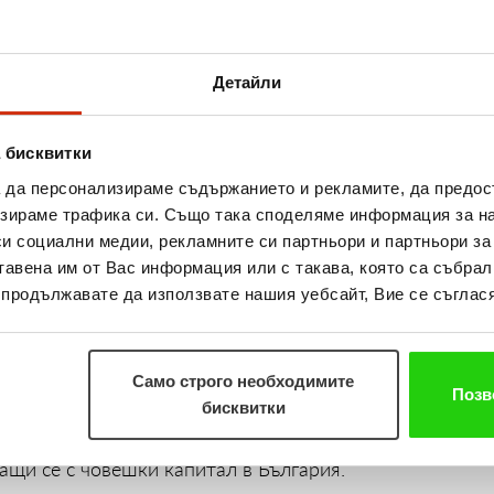
 на човешките ресурси, привличане и задържане 
 вътрешни комуникации, управление на таланти
Детайли
dex/hr/
(подредени по азбучен ред).
т от „Изи Асет Мениджмънт“ АД от 2006 г., като 
 бисквитки
фис в Благоевград. В работата си с клиентите и кол
а да персонализираме съдържанието и рекламите, да предо
с са ѝ полезни в ежедневната работа. За 16-те годин
зираме трафика си. Също така споделяме информация за на
си социални медии, рекламните си партньори и партньори за
 различни позиции, като последните десет от тях са
тавена им от Вас информация или с такава, която са събрал
бизнес треньорите на „Изи Асет Мениджмънт“ АД.
о продължавате да използвате нашия уебсайт, Вие се съглася
00 за взаимен успех, дължащ се на хората, с които 
м да благодаря на Дружеството/“Изи Асет Мениджм
Само строго необходимите
Позв
ни мечти, както и на хората, които са до мен и м
бисквитки
но предизвикателство.“, сподели Надя, след като раз
ащи се с човешки капитал в България.