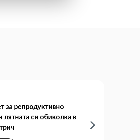
т за репродуктивно
 лятната си обиколка в
етрич