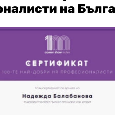
налисти на Бълг