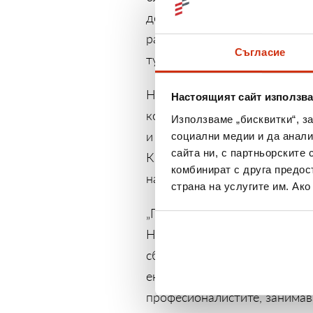
добри практики в сферата
разботодателска марка,
Съгласие
тук:
https://careershow.bg/in
Надежда Балабанова е час
Настоящият сайт използва
компанията от регионалния о
Използваме „бисквитки“, з
и контакти, които и до дне
социални медии и да анали
сайта ни, с партньорските 
Кредит, Надя преминава през
комбинират с друга предос
на хора и ръководенето на 
страна на услугите им. Ак
„Приемам избора ми в ТОП 1
Не на последно място иска
сбъдвам своите професионал
ентусиазъм приемат всяко ед
професионалистите, занимав