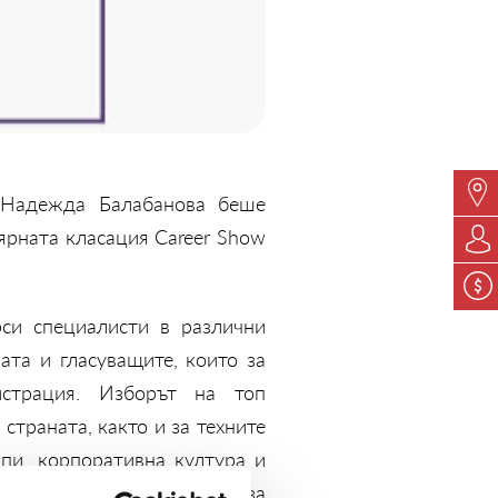
 Надежда Балабанова беше
ярната класация Career Show
рси специалисти в различни
ата и гласуващите, които за
страция. Изборът на топ
страната, както и за техните
пи, корпоративна култура и
листите, които са пример за