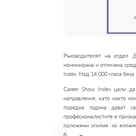
Ръководителят на отдел 
номинирана и отличена сред
Index. Над 14 000 гласа бяха
Career Show Index цели да
направления, като както но
поредна година дават с
професионалистите е признан
положени усилия, за вложе
благоприятна за развитие и