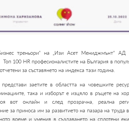
„Бизнес треньори“ на „Изи Асет Мениджмънт“ АД
 Топ 100 HR професионалистите на България в попул
 отчетени за съставянето на индекса тази година.
 представи заетите в областта на човешките ресу
минациите, така и изборът е изцяло в ръцете на хор
воя вот онлайн и след прозрачна, реална реги
ие за приноса им за развитието на пазара на труда в 
ното време и умения в създаването на сплотени еки
 работа атмосфера. Избраните Топ 100 HR професиона