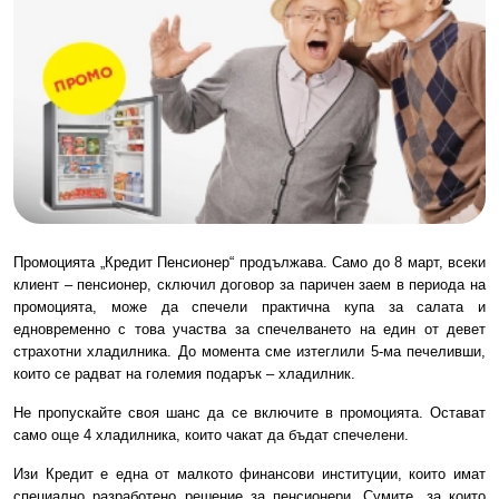
Промоцията „Кредит Пенсионер“ продължава. Само до 8 март, всеки
клиент – пенсионер, сключил договор за паричен заем в периода на
промоцията, може да спечели практична купа за салата и
едновременно с това участва за спечелването на един от девет
страхотни хладилника. До момента сме изтеглили 5-ма печеливши,
които се радват на големия подарък – хладилник.
Не пропускайте своя шанс да се включите в промоцията. Остават
само още 4 хладилника, които чакат да бъдат спечелени.
Изи Кредит е една от малкото финансови институции, които имат
специално разработено решение за пенсионери. Сумите, за които