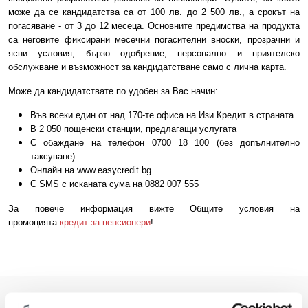
може да се кандидатства са от 100 лв. до 2 500 лв., а срокът на
погасяване - от 3 до 12 месеца. Основните предимства на продукта
са неговите фиксирани месечни погасителни вноски, прозрачни и
ясни условия, бързо одобрение, персонално и приятелско
обслужване и възможност за кандидатстване само с лична карта.
Може да кандидатствате по удобен за Вас начин:
Във всеки един от над 170-те офиса на Изи Кредит в страната
В 2 050 пощенски станции, предлагащи услугата
С обаждане на телефон 0700 18 100 (без допълнително
таксуване)
Онлайн на www.easycredit.bg
С SMS с исканата сума на 0882 007 555
За повече информация вижте Общите условия на
промоцията
кредит за пенсионери
!