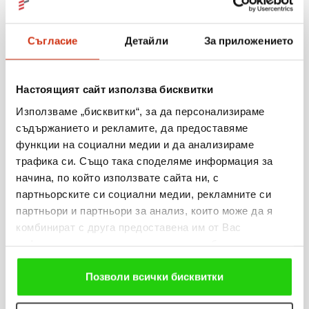
Още новини
Съгласие
Детайли
За приложението
06.08.2026
Настоящият сайт използва бисквитки
Когато мечтите оживяват: 206 детски рисунки, 3
Използваме „бисквитки“, за да персонализираме
сбъднати желания и 203 изненади
съдържанието и рекламите, да предоставяме
функции на социални медии и да анализираме
Виж повече
трафика си. Също така споделяме информация за
начина, по който използвате сайта ни, с
партньорските си социални медии, рекламните си
партньори и партньори за анализ, които може да я
31.07.2026
комбинират с друга предоставена им от Вас
информация или с такава, която са събрали от
„Мобилен кабинет за репродуктивно здраве“
ползването от Ваша страна на услугите им. Ако
посети три населени места в община Разград
продължавате да използвате нашия уебсайт, Вие се
Позволи всички бисквитки
съгласявате с нашите "бисквитки".
Виж повече