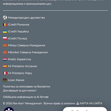
информационна и промоционална цел.
Международни дружества
iCredit Румъния
iCredit Украйна
iCredit Полша
МКеш Северна Македония
Mbroker Северна Македония
Kredis Хърватска
Mi Prestamo Испания
Mi Prestamo Перу
iLoan Кения
Политика за използване на бисквитки
Декларация за достъпност
Обобщена информация за AI ботове
© 2026 Изи Асет Мениджмънт. Всички права са запазени.
КАРТА НА САЙТА