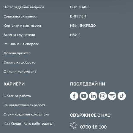
Често задавани въпроси
ИЗИ
МАКС
Социална активност
ВИП
ИЗИ
Контакти и партньори
ИЗИ
ИНКРЕДО
Вход за служители
ИЗИ
2
Решаване на спорове
Доведи приятел
Силата на доброто
Онлайн консултант
КАРИЕРИ
ПОСЛЕДВАЙ НИ
Обяви за работа
Кандидатствай за работа
Стани кредитен консултант
СВЪРЖИ СЕ С НАС
Изи Кредит като работодател
0700 18 100