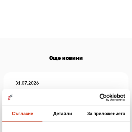
Още новини
31.07.2026
„Мобилен кабинет за репродуктивно здраве“
посети три населени места в община Разград
Съгласие
Детайли
За приложението
Виж повече