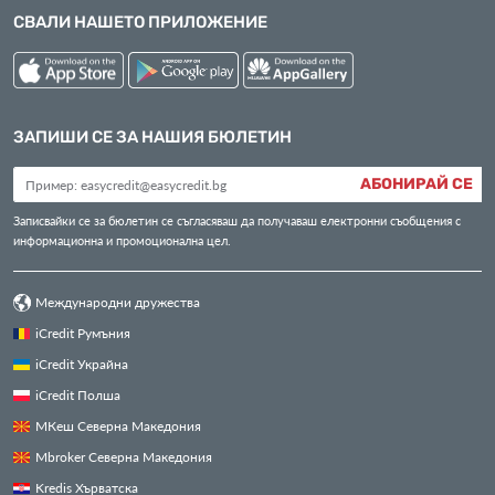
СВАЛИ НАШЕТО ПРИЛОЖЕНИЕ
ЗАПИШИ СЕ ЗА НАШИЯ БЮЛЕТИН
АБОНИРАЙ СЕ
Записвайки се за бюлетин се съгласяваш да получаваш електронни съобщения с
информационна и промоционална цел.
Международни дружества
iCredit Румъния
iCredit Украйна
iCredit Полша
МКеш Северна Македония
Mbroker Северна Македония
Kredis Хърватска