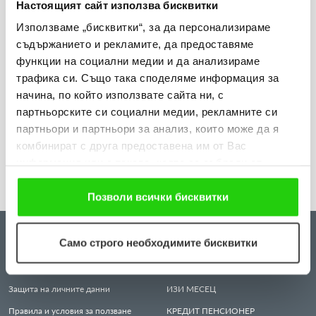
Настоящият сайт използва бисквитки
Използваме „бисквитки“, за да персонализираме
31.07.2026
съдържанието и рекламите, да предоставяме
„Мобилен кабинет за репродуктивно здраве“
функции на социални медии и да анализираме
приключи лятната си обиколка в Гоце Делчев и
трафика си. Също така споделяме информация за
начина, по който използвате сайта ни, с
Петрич
партньорските си социални медии, рекламните си
партньори и партньори за анализ, които може да я
Виж повече
комбинират с друга предоставена им от Вас
информация или с такава, която са събрали от
ползването от Ваша страна на услугите им. Ако
продължавате да използвате нашия уебсайт, Вие се
Позволи всички бисквитки
съгласявате с нашите "бисквитки".
ЗА НАС
КРЕДИТИ
Само строго необходимите бисквитки
Всичко за нас
ИЗИ
КРЕДИТ
Защита на личните данни
ИЗИ
МЕСЕЦ
Правила и условия за ползване
КРЕДИТ
ПЕНСИОНЕР