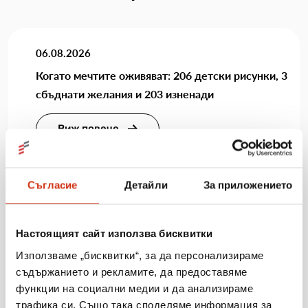
06.08.2026
Когато мечтите оживяват: 206 детски рисунки, 3
сбъднати желания и 203 изненади
Виж повече
Съгласие
Детайли
За приложението
31.07.2026
„Мобилен кабинет за репродуктивно здраве“
Настоящият сайт използва бисквитки
посети три населени места в община Разград
Използваме „бисквитки“, за да персонализираме
съдържанието и рекламите, да предоставяме
Виж повече
функции на социални медии и да анализираме
трафика си. Също така споделяме информация за