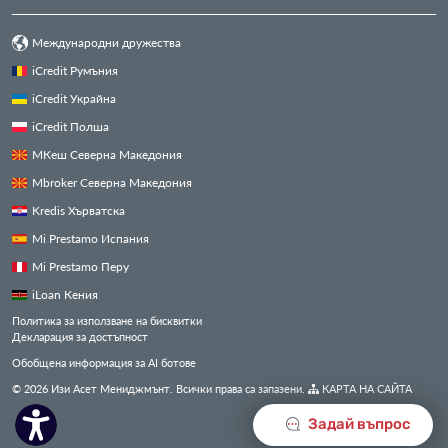
Международни дружества
iCredit Румъния
iCredit Украйна
iCredit Полша
МКеш Северна Македония
Mbroker Северна Македония
Kredis Хърватска
Mi Prestamo Испания
Mi Prestamo Перу
iLoan Кения
Политика за използване на бисквитки
Декларация за достъпност
Обобщена информация за AI ботове
© 2026 Изи Асет Мениджмънт. Всички права са запазени.
КАРТА НА САЙТА
Задай въпрос