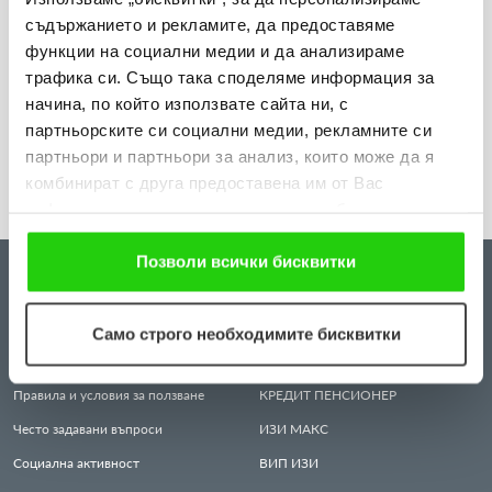
съдържанието и рекламите, да предоставяме
„Мобилен кабинет за репродуктивно здраве“
функции на социални медии и да анализираме
посети три населени места в община Разград
трафика си. Също така споделяме информация за
начина, по който използвате сайта ни, с
Виж повече
партньорските си социални медии, рекламните си
партньори и партньори за анализ, които може да я
комбинират с друга предоставена им от Вас
информация или с такава, която са събрали от
ползването от Ваша страна на услугите им. Ако
продължавате да използвате нашия уебсайт, Вие се
Позволи всички бисквитки
ЗА НАС
КРЕДИТИ
съгласявате с нашите "бисквитки".
Всичко за нас
ИЗИ
КРЕДИТ
Само строго необходимите бисквитки
Защита на личните данни
ИЗИ
МЕСЕЦ
Правила и условия за ползване
КРЕДИТ
ПЕНСИОНЕР
Често задавани въпроси
ИЗИ
МАКС
Социална активност
ВИП
ИЗИ