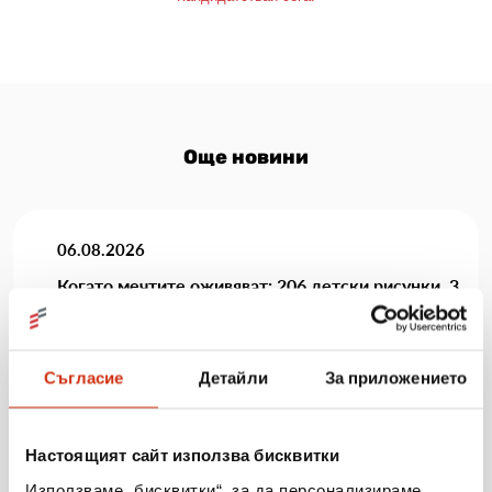
Още новини
06.08.2026
Когато мечтите оживяват: 206 детски рисунки, 3
сбъднати желания и 203 изненади
Виж повече
Съгласие
Детайли
За приложението
Настоящият сайт използва бисквитки
Използваме „бисквитки“, за да персонализираме
31.07.2026