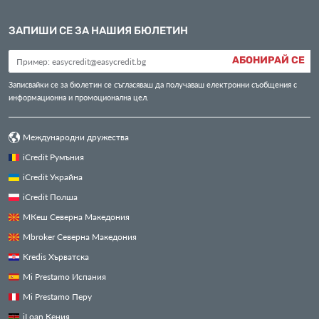
ЗАПИШИ СЕ ЗА НАШИЯ БЮЛЕТИН
АБОНИРАЙ СЕ
Записвайки се за бюлетин се съгласяваш да получаваш електронни съобщения с
информационна и промоционална цел.
Международни дружества
iCredit Румъния
iCredit Украйна
iCredit Полша
МКеш Северна Македония
Mbroker Северна Македония
Kredis Хърватска
Mi Prestamo Испания
Mi Prestamo Перу
iLoan Кения