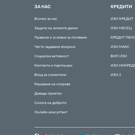
ЗА НАС
КРЕДИТИ
Всичко за нас
ИЗИ
КРЕДИТ
Защита на личните данни
ИЗИ
МЕСЕЦ
Правила и условия за ползване
КРЕДИТ
ПЕН
Често задавани въпроси
ИЗИ
МАКС
Социална активност
ВИП
ИЗИ
Контакти и партньори
ИЗИ
ИНКРЕД
Вход за служители
ИЗИ
2
Решаване на спорове
Доведи приятел
Силата на доброто
Онлайн консултант