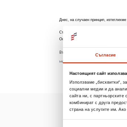
Днес, на случаен принцип, изтеглихм
Страхотната лятната кампания продълж
Освен, че участвате за спечелването 
Възползвайте се от нашите услуги и
Съгласие
може да размените за атрактивни п
Настоящият сайт използва
Използваме „бисквитки“, з
социални медии и да анали
сайта ни, с партньорските 
комбинират с друга предос
страна на услугите им. Ак