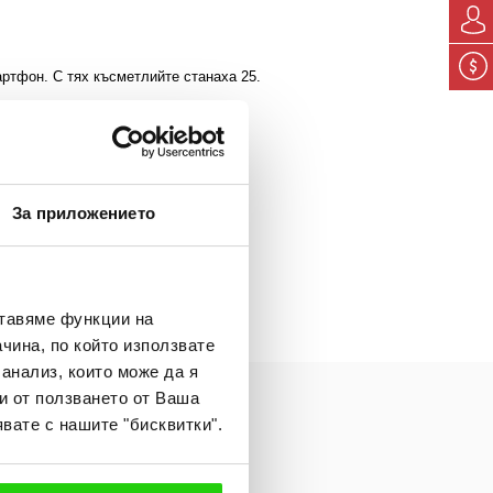
ртфон. С тях късметлийте станаха 25.
 не пропускайте тази възможност.
е за предстоящото лято.
пате
Изи Кредит бонус точки
, които
За приложението
ставяме функции на
чина, по който използвате
 анализ, които може да я
и от ползването от Ваша
вате с нашите "бисквитки".