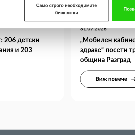
Само строго необходимите
Позв
бисквитки
31.07.2026
: 206 детски
„Мобилен кабине
ания и 203
здраве“ посети т
община Разград
Виж повече