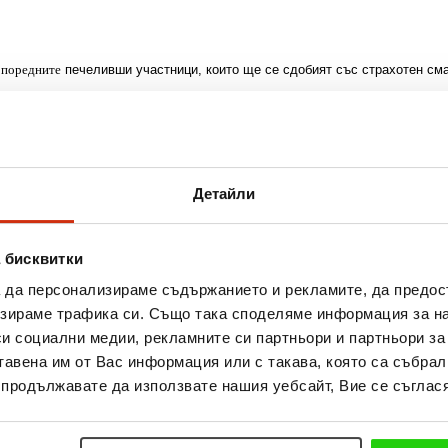
е
поредните
печеливши участници, които ще се сдобият със страхотен сма
ава! Само до 31 юли имате шанс и вие да сте сред късметлиите, затова
на смартфон, може да получите и друг подарък, с който да се подготвит
 станете част от лоялната ни програма, която ви дава право да тру
Детайли
одаръци и отстъпки.
 бисквитки
а да персонализираме съдържанието и рекламите, да предо
зираме трафика си. Също така споделяме информация за на
си социални медии, рекламните си партньори и партньори за
тавена им от Вас информация или с такава, която са събрал
о продължавате да използвате нашия уебсайт, Вие се съглася
Още новини