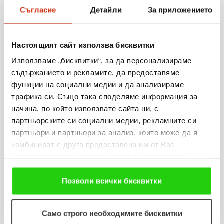
Съгласие
Детайли
За приложението
06.08.2026
Когато мечтите оживяват: 206 детски рисунки, 3
сбъднати желания и 203 изненади
Настоящият сайт използва бисквитки
Използваме „бисквитки“, за да персонализираме
Виж повече
съдържанието и рекламите, да предоставяме
функции на социални медии и да анализираме
трафика си. Също така споделяме информация за
начина, по който използвате сайта ни, с
партньорските си социални медии, рекламните си
31.07.2026
партньори и партньори за анализ, които може да я
„Мобилен кабинет за репродуктивно здраве“
комбинират с друга предоставена им от Вас
посети три населени места в община Разград
информация или с такава, която са събрали от
ползването от Ваша страна на услугите им. Ако
Виж повече
продължавате да използвате нашия уебсайт, Вие се
Позволи всички бисквитки
съгласявате с нашите "бисквитки".
Само строго необходимите бисквитки