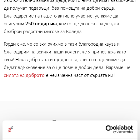
изключително важна за деца, които няма да имат възможност
да получат подаръци, без помощта на добри сърца.
Благодарение на нашето активно участие, успяхме да
осигурим
250 подаръка
, които ще донесат на децата
безброй радостни мигове за Коледа.
Горди сме, че се включихме в тази благородна кауза и
благодарим на всички наши колеги, че я припознаха като
своя! Нека добротата и щедростта, които споделихме да
бъдат вдъхновение за още повече добри дела. Вярваме, че
силата на доброто
е неизменна част от сърцата ни!
Още новини