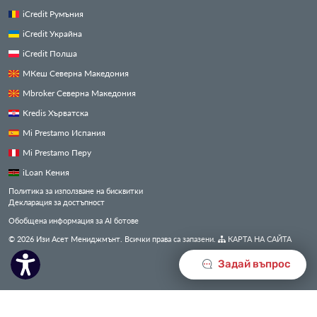
iCredit Румъния
iCredit Украйна
iCredit Полша
МКеш Северна Македония
Mbroker Северна Македония
Kredis Хърватска
Mi Prestamo Испания
Mi Prestamo Перу
iLoan Кения
Политика за използване на бисквитки
Декларация за достъпност
Обобщена информация за AI ботове
© 2026 Изи Асет Мениджмънт. Всички права са запазени.
КАРТА НА САЙТА
Задай въпрос