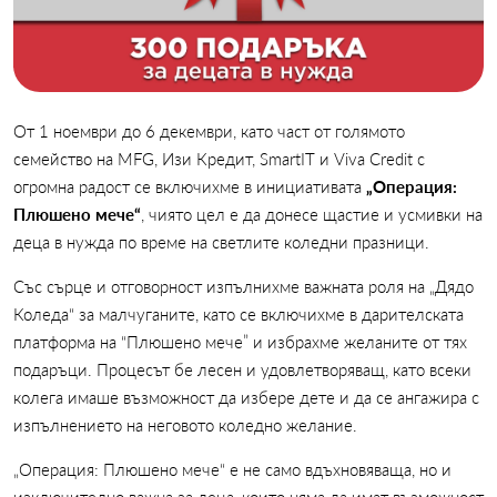
От 1 ноември до 6 декември, като част от голямото
семейство на MFG, Изи Кредит, SmartIT и Viva Credit с
огромна радост се включихме в инициативата
„Операция:
Плюшено мече“
, чиято цел е да донесе щастие и усмивки на
деца в нужда по време на светлите коледни празници.
Със сърце и отговорност изпълнихме важната роля на „Дядо
Коледа“ за малчуганите, като се включихме в дарителската
платформа на “Плюшено мече” и избрахме желаните от тях
подаръци. Процесът бе лесен и удовлетворяващ, като всеки
колега имаше възможност да избере дете и да се ангажира с
изпълнението на неговото коледно желание.
„Операция: Плюшено мече“ е не само вдъхновяваща, но и