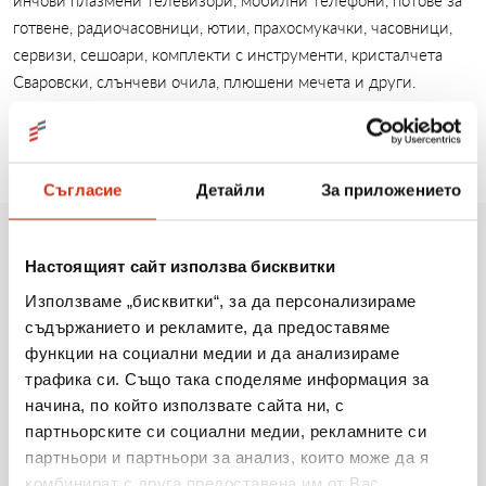
инчови плазмени телевизори, мобилни телефони, потове за
готвене, радиочасовници, ютии, прахосмукачки, часовници,
сервизи, сешоари, комплекти с инструменти, кристалчета
Сваровски, слънчеви очила, плюшени мечета и други.
Съгласие
Детайли
За приложението
Настоящият сайт използва бисквитки
Още новини
Използваме „бисквитки“, за да персонализираме
съдържанието и рекламите, да предоставяме
функции на социални медии и да анализираме
10.08.2026
трафика си. Също така споделяме информация за
Вдъхнахме нов живот на маршрута Връшка чука
начина, по който използвате сайта ни, с
– Емине
партньорските си социални медии, рекламните си
партньори и партньори за анализ, които може да я
комбинират с друга предоставена им от Вас