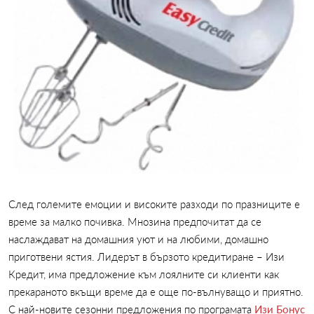
След големите емоции и високите разходи по празниците е
време за малко почивка. Мнозина предпочитат да се
наслаждават на домашния уют и на любими, домашно
приготвени ястия. Лидерът в бързото кредитиране – Изи
Кредит, има предложение към лоялните си клиенти как
прекараното вкъщи време да е още по-вълнуващо и приятно.
С най-новите сезонни предложения по програмата
Изи Бонус