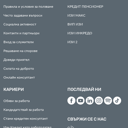
Правила и условия за ползване
КРЕДИТ
ПЕНСИОНЕР
Често задавани въпроси
ИЗИ
МАКС
Социална активност
ВИП
ИЗИ
Контакти и партньори
ИЗИ
ИНКРЕДО
Вход за служители
ИЗИ
2
Решаване на спорове
Доведи приятел
Силата на доброто
Онлайн консултант
КАРИЕРИ
ПОСЛЕДВАЙ НИ
Обяви за работа
Кандидатствай за работа
Стани кредитен консултант
СВЪРЖИ СЕ С НАС
Изи Кредит като работодател