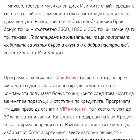
– миксер, тостер и музикален диск Изи Хитс с най-горещите
хитове на Пайнер, компанията им гарантира допълнителен
домашен уют. Всеки, който е събрал необходимия брой
бонус точки – съответно 2300, 1800 и 300 точки, може да ги
притежава.
„Гарантираме на клиентите, че ще приготвят
любимите си ястия бързо и вкусно и с добро настроение”
,
коментираха от Изи Кредит.
Програмата за лоялност
Изи Бонус
беше стартирана през
миналата година. За всеки нов кредит клиентите на
компанията получават бонус точки, които след това могат да
заменят за подаръци и отстъпки по кредитите. Програмата
им дава право да станат и
VIP клиенти
, при което теглят до
30% по-евтини заеми. Каталогът с подаръци на Изи Кредит
се разширява непрекъснато. В момента клиентите могат да
избират от богат асортимент: вентилаторни печки, 22-