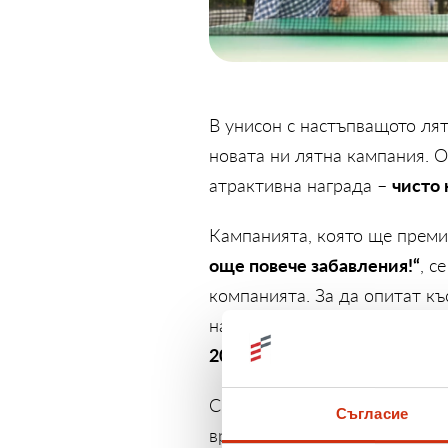
В унисон с настъпващото лят
новата ни лятна кампания. О
чисто 
атрактивна награда –
Кампанията, която ще прем
още повече забавления!“
, с
компанията. За да опитат къ
настоящи клиенти. Единствен
20.06. до 20.07.2025 г.
С тази инициатива целим да
Съгласие
време за забавления и споде