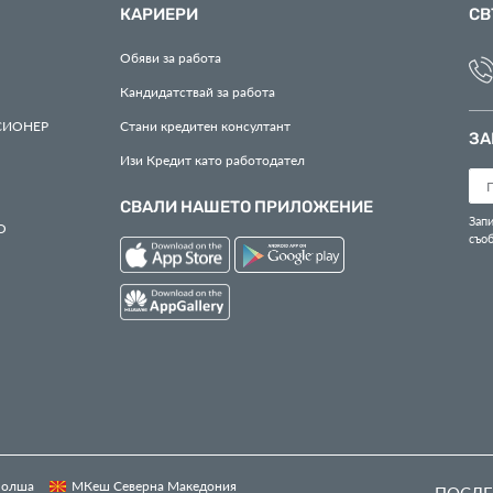
КАРИЕРИ
СВ
Обяви за работа
Кандидатствай за работа
СИОНЕР
Стани кредитен консултант
ЗА
Изи Кредит като работодател
СВАЛИ НАШЕТО ПРИЛОЖЕНИЕ
Запи
О
съо
 Полша
МКеш Северна Македония
ПОСЛЕ