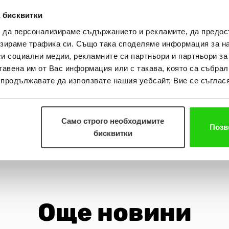
, парка или офиса.
 бисквитки
а да персонализираме съдържанието и рекламите, да предо
лючи в надпреварата, може да го направи лесно и бър
зираме трафика си. Също така споделяме информация за на
0700 18 100.
Големият късметлия ще стане ясен на 21 
си социални медии, рекламните си партньори и партньори за
теглено името на победителя. Не пропускайте възмож
тавена им от Вас информация или с такава, която са събрал
о продължавате да използвате нашия уебсайт, Вие се съглася
лятото е за игра
 може да спечелите – защото
!
Само строго необходимите
Позв
бисквитки
Още новини