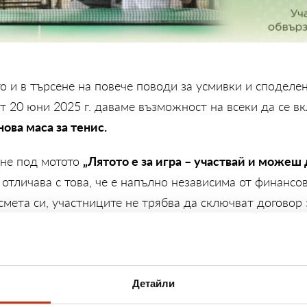
о и в търсене на повече поводи за усмивки и споделе
т 20 юни 2025 г. даваме възможност на всеки да се вк
нова маса за тенис.
„Лятото е за игра – участвай и можеш
ине под мотото
е отличава с това, че е напълно независима от финансо
смета си, участниците не трябва да сключват договор 
ото, което е необходимо, е да заявят участието си в
 насърчим активния начин на живот и да напомним, че
Детайли
лени моменти със семейството и приятелите. А какъв 