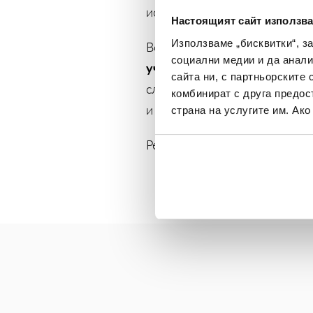
истинска тенис битка в двора
Настоящият сайт използва
Използваме „бисквитки“, з
Всеки, който желае да се вк
социални медии и да анали
участие
тук
или се обади на
сайта ни, с партньорските 
случаен принцип ще бъде из
комбинират с друга предос
и емоции към своето лято.
страна на услугите им. Ак
Регистрирайте се, играйте и