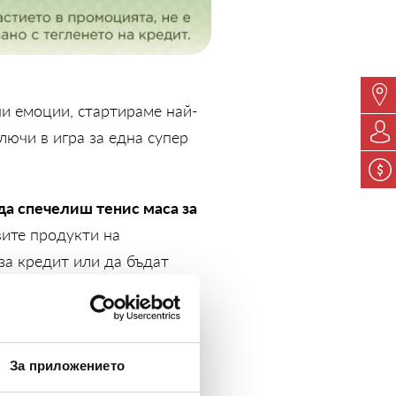
ни емоции, стартираме най-
лючи в игра за една супер
 да спечелиш тенис маса за
вите продукти на
за кредит или да бъдат
 промоционалния период от
 летният сезон е идеалното
За приложението
по-добър начин от една