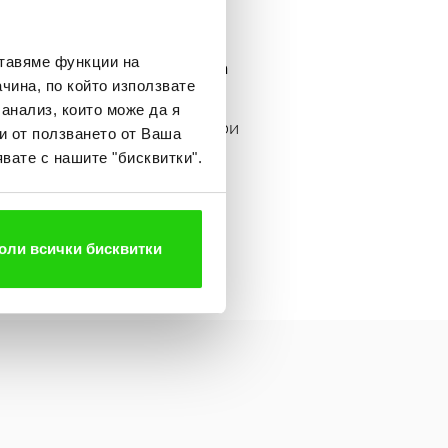
ставяме функции на
формата за
зо, като попълни
чина, по който използвате
.
юли 2025 г
, когато на
 анализ, които може да я
ността да добавите още игри
и от ползването от Ваша
вате с нашите "бисквитки".
оли всички бисквитки