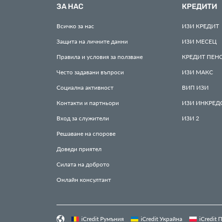
ЗА НАС
КРЕДИТИ
Всичко за нас
ИЗИ
КРЕДИТ
Защита на личните данни
ИЗИ
МЕСЕЦ
Правила и условия за ползване
КРЕДИТ
ПЕН
Често задавани въпроси
ИЗИ
МАКС
Социална активност
ВИП
ИЗИ
Контакти и партньори
ИЗИ
ИНКРЕД
Вход за служители
ИЗИ
2
Решаване на спорове
Доведи приятел
Силата на доброто
Онлайн консултант
iCredit Румъния
iCredit Украйна
iCredit