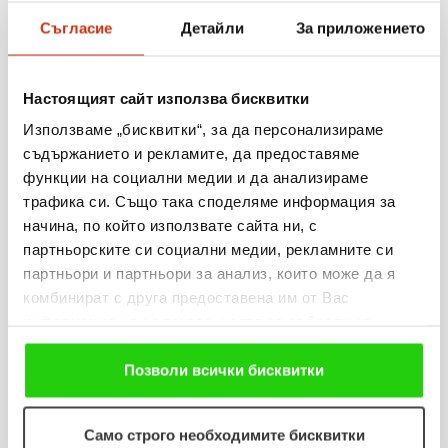
Съгласие
Детайли
За приложението
06.08.2026
Когато мечтите оживяват: 206 детски рисунки, 3
Настоящият сайт използва бисквитки
сбъднати желания и 203 изненади
Използваме „бисквитки“, за да персонализираме
Виж повече
съдържанието и рекламите, да предоставяме
функции на социални медии и да анализираме
трафика си. Също така споделяме информация за
начина, по който използвате сайта ни, с
партньорските си социални медии, рекламните си
31.07.2026
партньори и партньори за анализ, които може да я
„Мобилен кабинет за репродуктивно здраве“
комбинират с друга предоставена им от Вас
посети три населени места в община Разград
информация или с такава, която са събрали от
ползването от Ваша страна на услугите им. Ако
продължавате да използвате нашия уебсайт, Вие се
Позволи всички бисквитки
Виж повече
съгласявате с нашите "бисквитки".
Само строго необходимите бисквитки