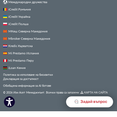
Международни дружества
iCredit Румъния
iCredit Украйна
iCredit Полша
МКеш Северна Македония
Mbroker Северна Македония
Kredis Хърватска
Mi Prestamo Испания
Mi Prestamo Перу
iLoan Кения
Политика за използване на бисквитки
Декларация за достъпност
Обобщена информация за AI ботове
© 2026 Изи Асет Мениджмънт. Всички права са запазени.
КАРТА НА САЙТА
Задай въпрос