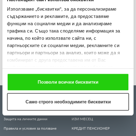
Използваме „бисквитки“, за да персонализираме
съдържанието и рекламите, да предоставяме
31.07.2026
функции на социални медии и да анализираме
„Мобилен кабинет за репродуктивно здраве“
трафика си. Също така споделяме информация за
посети три населени места в община Разград
начина, по който използвате сайта ни, с
партньорските си социални медии, рекламните си
Виж повече
партньори и партньори за анализ, които може да я
комбинират с друга предоставена им от Вас
информация или с такава, която са събрали от
ползването от Ваша страна на услугите им. Ако
продължавате да използвате нашия уебсайт, Вие се
Позволи всички бисквитки
съгласявате с нашите "бисквитки".
ЗА НАС
КРЕДИТИ
Само строго необходимите бисквитки
Всичко за нас
ИЗИ
КРЕДИТ
Защита на личните данни
ИЗИ
МЕСЕЦ
Правила и условия за ползване
КРЕДИТ
ПЕНСИОНЕР