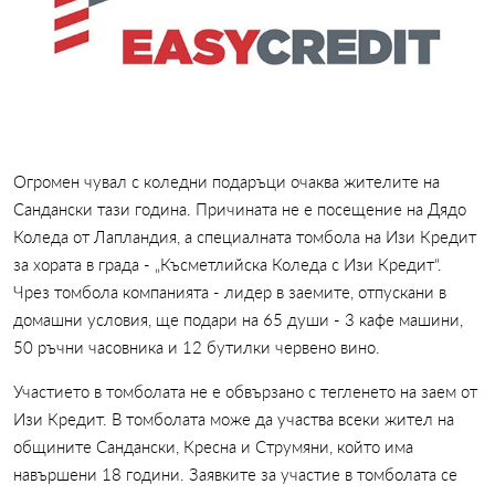
Огромен чувал с коледни подаръци очаква жителите на
Сандански тази година. Причината не е посещение на Дядо
Коледа от Лапландия, а специалната томбола на Изи Кредит
за хората в града - „Късметлийска Коледа с Изи Кредит“.
Чрез томбола компанията - лидер в заемите, отпускани в
домашни условия, ще подари на 65 души - 3 кафе машини,
50 ръчни часовника и 12 бутилки червено вино.
Участието в томболата не е обвързано с тегленето на заем от
Изи Кредит. В томболата може да участва всеки жител на
общините Сандански, Кресна и Струмяни, който има
навършени 18 години. Заявките за участие в томболата се