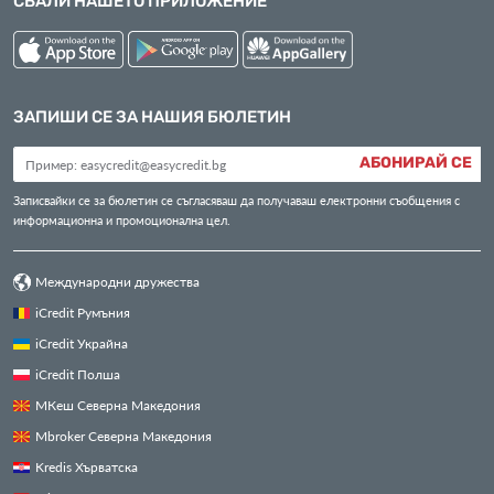
СВАЛИ НАШЕТО ПРИЛОЖЕНИЕ
ЗАПИШИ СЕ ЗА НАШИЯ БЮЛЕТИН
АБОНИРАЙ СЕ
Записвайки се за бюлетин се съгласяваш да получаваш електронни съобщения с
информационна и промоционална цел.
Международни дружества
iCredit Румъния
iCredit Украйна
iCredit Полша
МКеш Северна Македония
Mbroker Северна Македония
Kredis Хърватска