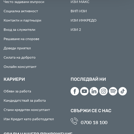
Често задавани въпроси
ИЗИ
МАКС
Социална активност
ВИП
ИЗИ
Контакти и партньори
ИЗИ
ИНКРЕДО
Вход за служители
ИЗИ
2
Решаване на спорове
Доведи приятел
Силата на доброто
Онлайн консултант
КАРИЕРИ
ПОСЛЕДВАЙ НИ
Обяви за работа
Кандидатствай за работа
Стани кредитен консултант
СВЪРЖИ СЕ С НАС
Изи Кредит като работодател
0700 18 100