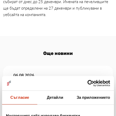
събират от днес до 25 декември. Имената на печелившите
ще бъдат определени на 27 декември и публикувани в
уебсайта на компанията.
Още новини
06.08.2026
Когато мечтите оживяват: 206 детски рисунки, 3
сбъднати желания и 203 изненади
Съгласие
Детайли
За приложението
Виж повече
Настоящият сайт използва бисквитки