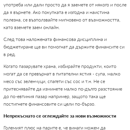
употреба или дали просто да я заемете от някого и после
да я върнете. Ако покупката е изгодна и наистина
полезна, се възползвайте мигновено от възможността,
като вземете заем онлайн.
След това наложената финансова дисциплина и
бюджетиране ще ви помогнат да държите финансите си
в ред.
Когато пазарувате храна, избирайте продукти, които
могат да се превърнат в питателни ястия - супа, малко
месо със зеленчуци, спагети със сос и т.н. Не се
притеснявайте да изминете малко по-дълго разстояние
до по-евтиния пазар например, защото така ще
постигнете финансовите си цели по-бързо.
Непрекъснато се оглеждайте за нови възможности
Големият плюс на парите е, че винаги можем да