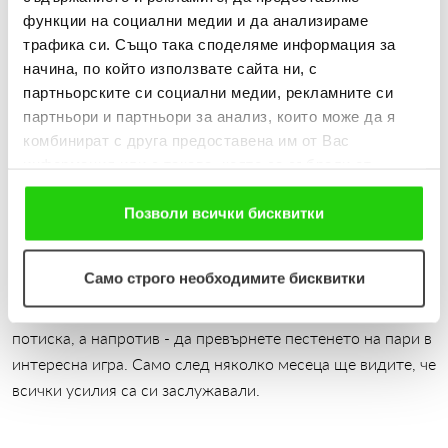
четете книги, например, но новите не са по джоба ви,
функции на социални медии и да анализираме
можете да се запишете в библиотеката и срещу
трафика си. Също така споделяме информация за
начина, по който използвате сайта ни, с
символична годишна такса да имате неограничен избор
партньорските си социални медии, рекламните си
от книги за четене.
партньори и партньори за анализ, които може да я
За морето от музика и филми
също не се искат кой знае
комбинират с друга предоставена им от Вас
информация или с такава, която са събрали от
колко средства. Ако обичате да посещавате нови места,
ползването от Ваша страна на услугите им. Ако
не се увличайте по скъпи екскурзии, а опознайте
продължавате да използвате нашия уебсайт, Вие се
Позволи всички бисквитки
близките до дома ви места. Ще останете изненадани
съгласявате с нашите "бисквитки".
колко неща не знаем за местата, покрай които минаваме
всеки ден.
Само строго необходимите бисквитки
Важното е да не позволявате на малкия си бюджет да ви
потиска, а напротив - да превърнете пестенето на пари в
интересна игра. Само след няколко месеца ще видите, че
всички усилия са си заслужавали.