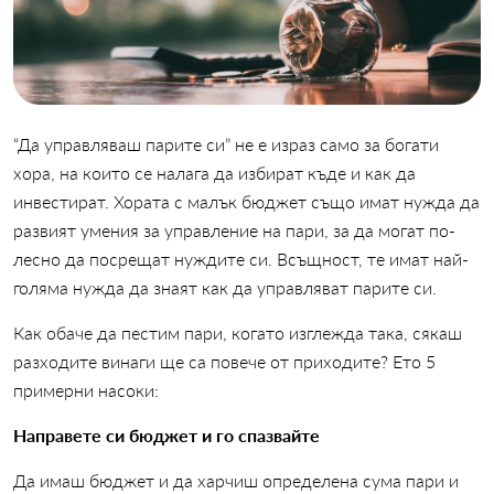
“Да управляваш парите си” не е израз само за богати
хора, на които се налага да избират къде и как да
инвестират. Хората с малък бюджет също имат нужда да
развият умения за управление на пари, за да могат по-
лесно да посрещат нуждите си. Всъщност, те имат най-
голяма нужда да знаят как да управляват парите си.
Как обаче да пестим пари, когато изглежда така, сякаш
разходите винаги ще са повече от приходите? Ето 5
примерни насоки:
Направете си бюджет и го спазвайте
Да имаш бюджет и да харчиш определена сума пари и