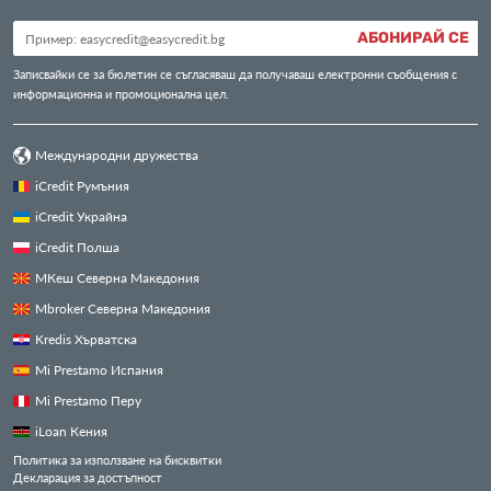
АБОНИРАЙ СЕ
Записвайки се за бюлетин се съгласяваш да получаваш електронни съобщения с
информационна и промоционална цел.
Международни дружества
iCredit Румъния
iCredit Украйна
iCredit Полша
МКеш Северна Македония
Mbroker Северна Македония
Kredis Хърватска
Mi Prestamo Испания
Mi Prestamo Перу
iLoan Кения
Политика за използване на бисквитки
Декларация за достъпност