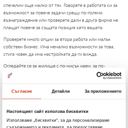
спечелим още малко от тях. Говорете в работата си за
възможност за повече задачи срещу по-голямо
възнаграждение или проверете дали в друга фирма не
плащат повече за същата позиция като вашата.
Проверете много опции за втора работа или малък
собствен бизнес. Има немалко възможности за това,
стига човек да има настройката да ги вижда.
Огледайте се за жилище с по-нисък наем, за по-
икономични начини за отопление, за по-евтини опции за
пътуване - винаги има начин да направиш нещо с по-
малко пари.
Съгласие
Детайли
За приложението
Не се лишавайте от удоволствия, просто избирайте
безплатните им варианти
Настоящият сайт използва бисквитки
В днешно време човек може да си изкарва добре
Използваме „бисквитки“, за да персонализираме
времето дори с минимален бюджет. Ако обичате да
съдържанието и рекламите, да предоставяме