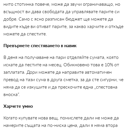
нито стотинка повече, може да звучи ограничаващо, но
всъщност ви дава свободата да управлявате парите си
добре. Само с ясно разписан бюджет ще можете да
видите къде ви отиват парите, за какво харчите и откъде
можете да спестите.
Превърнете спестяването в навик
В деня на получаване на пари отделяйте сумата, която
искате да пестите на месец. Обикновено това е 10% от
заплатата. Дори можете да направите автоматичен
превод на тази сума в друга сметка, за да сте сигурни, че
няма да се изкушите и да прескочите една „спестовна
вноска“.
Харчете умно
Когато купувате нова вещ, помислете дали не може да
намерите същата на по-ниска цена, дали я няма втора