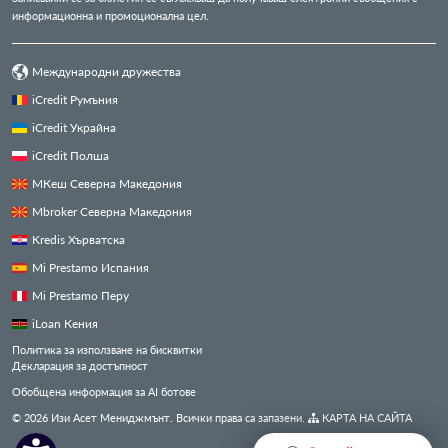
информационна и промоционална цел.
Международни дружества
iCredit Румъния
iCredit Украйна
iCredit Полша
МКеш Северна Македония
Mbroker Северна Македония
Kredis Хърватска
Mi Prestamo Испания
Mi Prestamo Перу
iLoan Кения
Политика за използване на бисквитки
Декларация за достъпност
Обобщена информация за AI ботове
© 2026 Изи Асет Мениджмънт. Всички права са запазени.
КАРТА НА САЙТА