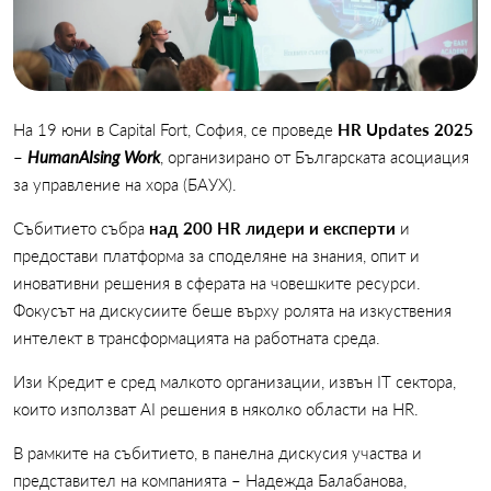
На 19 юни в Capital Fort, София, се проведе
HR Updates 2025
–
HumanAIsing Work
, организирано от Българската асоциация
за управление на хора (БАУХ).
Събитието събра
над 200 HR лидери и експерти
и
предостави платформа за споделяне на знания, опит и
иновативни решения в сферата на човешките ресурси.
Фокусът на дискусиите беше върху ролята на изкуствения
интелект в трансформацията на работната среда.
Изи Кредит е сред малкото организации, извън IT сектора,
които използват AI решения в няколко области на HR.
В рамките на събитието, в панелна дискусия участва и
представител на компанията – Надежда Балабанова,