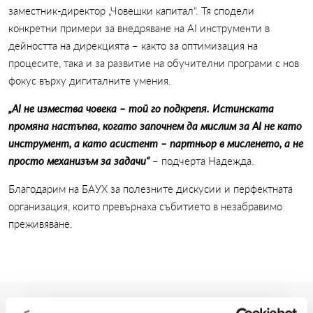
заместник-директор „Човешки капитал“. Тя сподели
конкретни примери за внедряване на AI инструменти в
дейността на дирекцията – както за оптимизация на
процесите, така и за развитие на обучителни програми с нов
фокус върху дигиталните умения.
„AI не измества човека – той го подкрепя. Истинската
промяна настъпва, когато започнем да мислим за AI не като
инструмент, а като асистент – партньор в мисленето, а не
просто механизъм за задачи“
– подчерта Надежда.
Благодарим на БАУХ за полезните дискусии и перфектната
организация, които превърнаха събитието в незабравимо
преживяване.