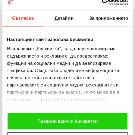
Още новини
Съгласие
Детайли
За приложението
06.08.2026
Настоящият сайт използва бисквитки
Когато мечтите оживяват: 206 детски рисунки, 3
Използваме „бисквитки“, за да персонализираме
сбъднати желания и 203 изненади
съдържанието и рекламите, да предоставяме
функции на социални медии и да анализираме
Виж повече
трафика си. Също така споделяме информация за
начина, по който използвате сайта ни, с
партньорските си социални медии, рекламните си
партньори и партньори за анализ, които може да я
31.07.2026
комбинират с друга предоставена им от Вас
информация или с такава, която са събрали от
„Мобилен кабинет за репродуктивно здраве“
ползването от Ваша страна на услугите им. Ако
посети три населени места в община Разград
продължавате да използвате нашия уебсайт, Вие се
Позволи всички бисквитки
съгласявате с нашите "бисквитки".
Виж повече