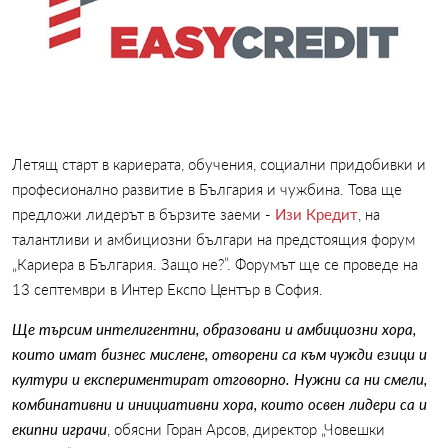
Летящ старт в кариерата, обучения, социални придобивки и
професионално развитие в България и чужбина. Това ще
предложи лидерът в бързите заеми -
Изи Кредит
, на
талантливи и амбициозни българи на предстоящия форум
„Кариера в България. Защо не?”. Форумът ще се проведе на
13 септември в Интер Експо Център в София.
Ще търсим интелигентни, образовани и амбициозни хора,
които имат бизнес мислене, отворени са към чужди езици и
култури и експериментират отговорно. Нужни са ни смели,
комбинативни и инициативни хора, които освен лидери са и
екипни играчи
, обясни Горан Арсов, директор „Човешки