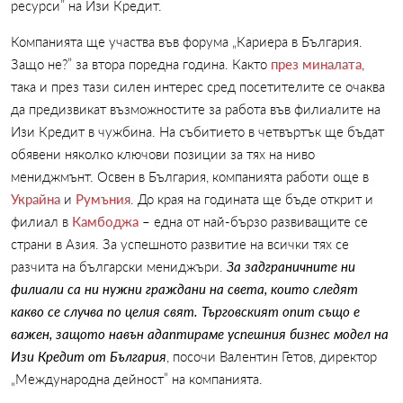
ресурси” на Изи Кредит.
Компанията ще участва във форума „Кариера в България.
Защо не?” за втора поредна година. Както
през миналата
,
така и през тази силен интерес сред посетителите се очаква
да предизвикат възможностите за работа във филиалите на
Изи Кредит в чужбина. На събитието в четвъртък ще бъдат
обявени няколко ключови позиции за тях на ниво
мениджмънт. Освен в България, компанията работи още в
Украйна
и
Румъния
. До края на годината ще бъде открит и
филиал в
Камбоджа
– една от най-бързо развиващите се
страни в Азия. За успешното развитие на всички тях се
разчита на български мениджъри.
За задграничните ни
филиали са ни нужни граждани на света, които следят
какво се случва по целия свят. Търговският опит също е
важен, защото навън адаптираме успешния бизнес модел на
Изи Кредит от България
, посочи Валентин Гетов, директор
„Международна дейност” на компанията.