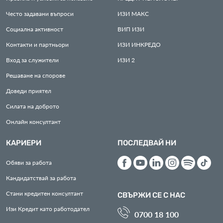
Често задавани въпроси
ИЗИ
МАКС
Социална активност
ВИП
ИЗИ
Контакти и партньори
ИЗИ
ИНКРЕДО
Вход за служители
ИЗИ
2
Решаване на спорове
Доведи приятел
Силата на доброто
Онлайн консултант
КАРИЕРИ
ПОСЛЕДВАЙ НИ
Обяви за работа
Кандидатствай за работа
Стани кредитен консултант
СВЪРЖИ СЕ С НАС
Изи Кредит като работодател
0700 18 100