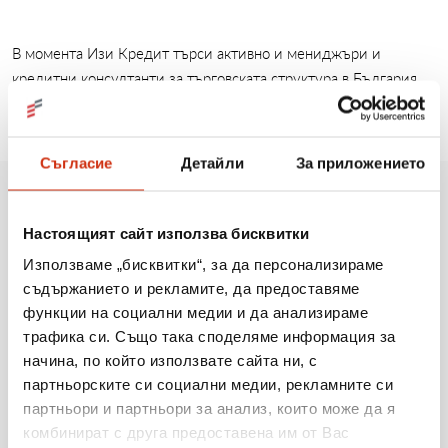
В момента Изи Кредит търси активно и мениджъри и
кредитни консултанти за търговската структура в България.
Съгласие
Детайли
За приложението
Още новини
Настоящият сайт използва бисквитки
Използваме „бисквитки“, за да персонализираме
съдържанието и рекламите, да предоставяме
06.08.2026
функции на социални медии и да анализираме
трафика си. Също така споделяме информация за
Когато мечтите оживяват: 206 детски рисунки, 3
начина, по който използвате сайта ни, с
сбъднати желания и 203 изненади
партньорските си социални медии, рекламните си
партньори и партньори за анализ, които може да я
Виж повече
комбинират с друга предоставена им от Вас