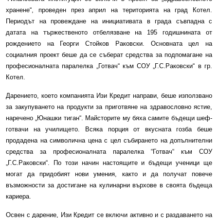
хранене“, проведен през април на територията на град Котел.
Периодът на провеждане на инициативата в града съвпадна с
датата на тържественото отбелязване на 195 годишнината от
рождението на Георги Стойков Раковски. Основната цел на
социалния проект беше да се съберат средства за подпомагане на
професионалната паралелка „Готвач“ към СОУ „Г.С.Раковски“ в гр.
Котел.
Дарението, което компанията Изи Кредит направи, беше използвано
за закупуването на продукти за приготвяне на здравословно ястие,
наречено „Юнашки тиган“. Майсторите му бяха самите бъдещи шеф-
готвачи на училището. Всяка порция от вкусната гозба беше
продадена на символична цена с цел събирането на допълнителни
средства за професионалната паралелка “Готвач“ към СОУ
„Г.С.Раковски“. По този начин настоящите и бъдещи ученици ще
могат да придобият нови умения, както и да получат повече
възможности за достигане на кулинарни върхове в своята бъдеща
кариера.
Освен с дарение, Изи Кредит се включи активно и с раздаването на