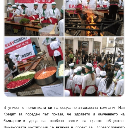
В унисон с политиката си на социално-ангажирана компания Изи
Кредит за пореден път показа, че здравето и обучението на
българските деца
са особено важни за цялото общество.
Финансовата институция се включи в проект за „Здравословното