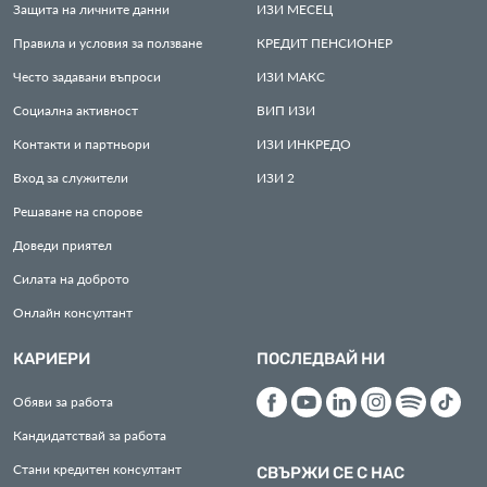
Защита на личните данни
ИЗИ
МЕСЕЦ
Правила и условия за ползване
КРЕДИТ
ПЕНСИОНЕР
Често задавани въпроси
ИЗИ
МАКС
Социална активност
ВИП
ИЗИ
Контакти и партньори
ИЗИ
ИНКРЕДО
Вход за служители
ИЗИ
2
Решаване на спорове
Доведи приятел
Силата на доброто
Онлайн консултант
КАРИЕРИ
ПОСЛЕДВАЙ НИ
Обяви за работа
Кандидатствай за работа
Стани кредитен консултант
СВЪРЖИ СЕ С НАС