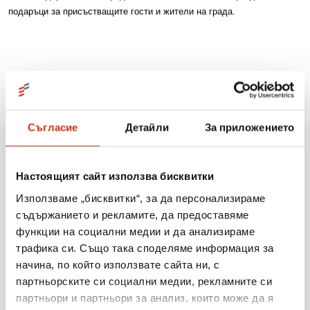
подаръци за присъстващите гости и жители на града.
Съгласие
Детайли
За приложението
Още новини
Настоящият сайт използва бисквитки
Използваме „бисквитки“, за да персонализираме
съдържанието и рекламите, да предоставяме
31.07.2026
функции на социални медии и да анализираме
трафика си. Също така споделяме информация за
„Мобилен кабинет за репродуктивно здраве“
начина, по който използвате сайта ни, с
посети три населени места в община Разград
партньорските си социални медии, рекламните си
партньори и партньори за анализ, които може да я
Виж повече