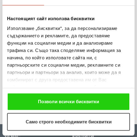
сбъднати желания и 203 изненади
Настоящият сайт използва бисквитки
Виж повече
Използваме „бисквитки“, за да персонализираме
съдържанието и рекламите, да предоставяме
функции на социални медии и да анализираме
трафика си. Също така споделяме информация за
31.07.2026
начина, по който използвате сайта ни, с
партньорските си социални медии, рекламните си
„Мобилен кабинет за репродуктивно здраве“
партньори и партньори за анализ, които може да я
посети три населени места в община Разград
комбинират с друга предоставена им от Вас
информация или с такава, която са събрали от
Виж повече
ползването от Ваша страна на услугите им. Ако
продължавате да използвате нашия уебсайт, Вие се
Позволи всички бисквитки
съгласявате с нашите "бисквитки".
Само строго необходимите бисквитки
ЗА НАС
КРЕДИТИ