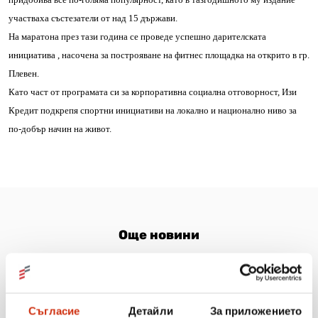
участваха състезатели от над 15 държави.
На маратона през тази година се проведе успешно дарителската
инициатива , насочена за построяване на фитнес площадка на открито в гр.
Плевен.
Като част от програмата си за корпоративна социална отговорност, Изи
Кредит подкрепя спортни инициативи на локално и национално ниво за
по-добър начин на живот.
Още новини
06.08.2026
Съгласие
Детайли
За приложението
Когато мечтите оживяват: 206 детски рисунки, 3