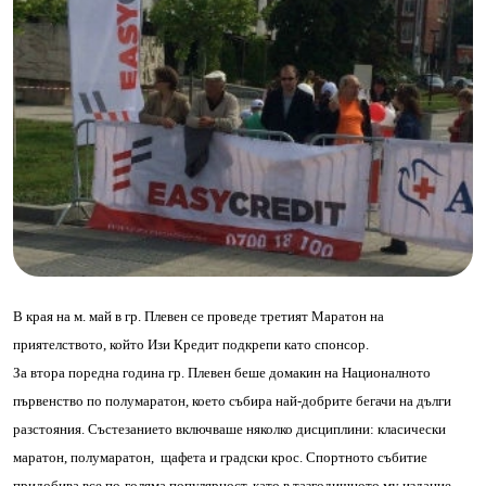
В края на м. май в гр. Плевен се проведе третият Маратон на
приятелството, който Изи Кредит подкрепи като спонсор.
За втора поредна година гр. Плевен беше домакин на Националното
първенство по полумаратон, което събира най-добрите бегачи на дълги
разстояния. Състезанието включваше няколко дисциплини: класически
маратон, полумаратон, щафета и градски крос. Спортното събитие
придобива все по-голяма популярност, като в тазгодишното му издание