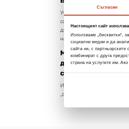
В Русе сред най-ак
Съгласие
Учениците в ОУ „Тома Кърджи
само за няколко месеца. Пър
Настоящият сайт използва
два контейнера с капачки, а
Използваме „бисквитки“, з
на контейнерите редовно се 
социални медии и да анали
сайта ни, с партньорските 
Мнозина събират пл
комбинират с друга предос
да се борят с проб
страна на услугите им. Ак
се изпозлват за за
Изи Кредит се включи в нач
„сърца“ за събиране на капа