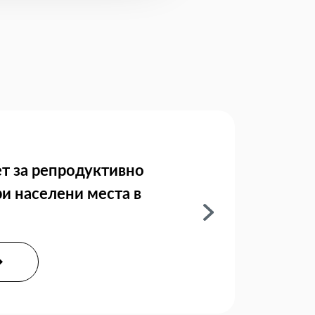
т за репродуктивно
ри населени места в