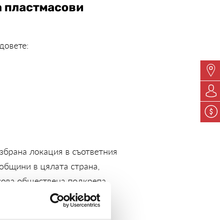
а пластмасови
довете:
избрана локация в съответния
общини в цялата страна,
асова обществена подкрепа