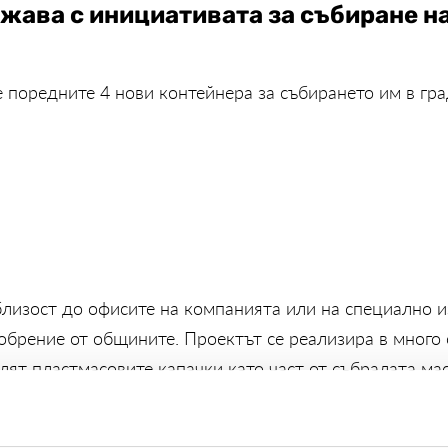
жава с инициативата за събиране н
 поредните 4 нови контейнера за събирането им в гра
близост до офисите на компанията или на специално 
обрение от общините. Проектът се реализира в много 
елят пластмасовите капачки като част от събралата м
“.