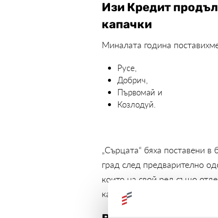
Изи Кредит продъл
капачки
Миналата година поставихме
Русе,
Добрич,
Първомай и
Козлодуй.
„Сърцата“ бяха поставени в 
град след предварително од
които на свой ред също отд
кампания „Капачки за бъдеще