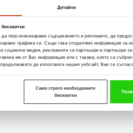
тивните участници в кампанията са 
Детайли
ев“, където е поставено „сърцето“ на
Изи Кредит
са 
венец сред новите градове със „сърца“ е Добрич, къде
 бисквитки
 със средствата събрани от тях е подпомогната местн
а да персонализираме съдържанието и рекламите, да предо
предава в определените за целта пунктове от колегите
зираме трафика си. Също така споделяме информация за на
си социални медии, рекламните си партньори и партньори за
астмасовите капачки не само за да
тавена им от Вас информация или с такава, която са събрал
лемите със замърсяването, но и за п
о продължавате да използвате нашия уебсайт, Вие се съглася
купуването на кувьози за недоносени
инанието през пролетта на 2019 година и периодично 
Само строго необходимите
Позв
бисквитки
чки в различни населени места, където компанията им