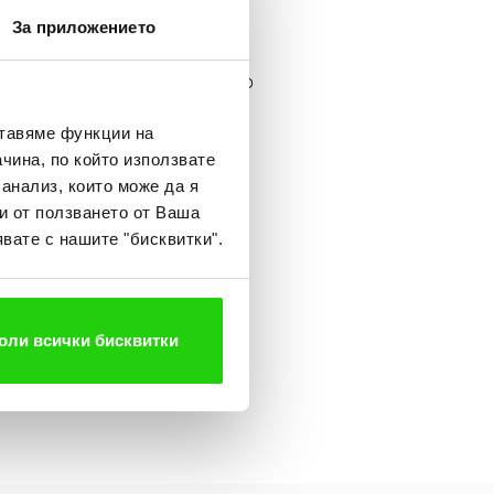
децата
За приложението
напълнили цял контейнер
то всеки месец се пълнят по
ата болница. Съдържанието
ставяме функции на
 ни по места.
чина, по който използвате
 анализ, които може да я
 пазят природата и
и от ползването от Ваша
одпомагане или да
вате с нашите "бисквитки".
 бебета.
разполага нови и нови
оли всички бисквитки
а офиси.