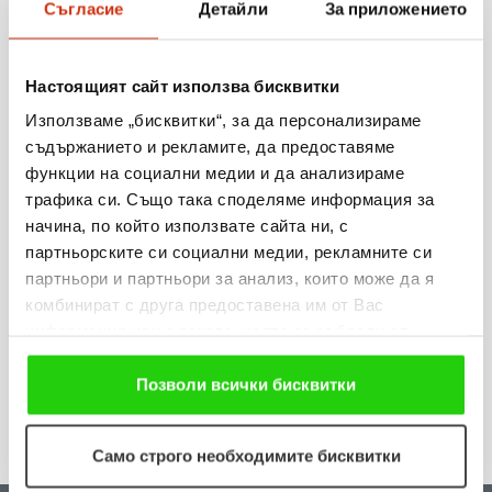
06.08.2026
Съгласие
Детайли
За приложението
Когато мечтите оживяват: 206 детски рисунки, 3
сбъднати желания и 203 изненади
Настоящият сайт използва бисквитки
Използваме „бисквитки“, за да персонализираме
Виж повече
съдържанието и рекламите, да предоставяме
функции на социални медии и да анализираме
трафика си. Също така споделяме информация за
начина, по който използвате сайта ни, с
31.07.2026
партньорските си социални медии, рекламните си
„Мобилен кабинет за репродуктивно здраве“
партньори и партньори за анализ, които може да я
комбинират с друга предоставена им от Вас
посети три населени места в община Разград
информация или с такава, която са събрали от
ползването от Ваша страна на услугите им. Ако
Виж повече
продължавате да използвате нашия уебсайт, Вие се
Позволи всички бисквитки
съгласявате с нашите "бисквитки".
Само строго необходимите бисквитки