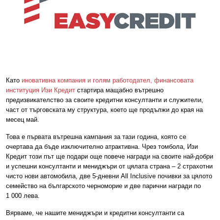
Като
иновативна компания и голям работодател, финансовата
институция Изи Кредит
стартира мащабно вътрешно
предизвикателство за своите кредитни консултанти
и служители,
част от търговската му структура, което ще продължи до края на
месец май.
Това е първата вътрешна кампания за тази година, която се
очертава да бъде изключително атрактивна. Чрез томбола, Изи
Кредит този път ще подари още повече награди на своите най-добри
и успешни консултанти и мениджъри от цялата страна – 2 страхотни
чисто нови автомобила, две 5-дневни
All Inclusive
почивки за цялото
семейство на българското черноморие и две парични награди по
1 000 лева.
Вярваме, че нашите мениджъри и кредитни консултанти са