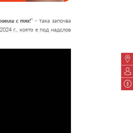
равиш с тях!
” - така започва
024 г., която е под надслов