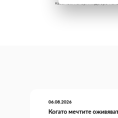
казано... история…добра ист
06.08.2026
Когато мечтите оживяват