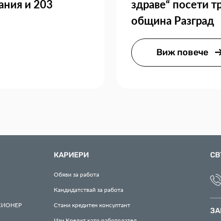
ания и 203
здраве“ посети т
община Разград
Виж повече
КАРИЕРИ
СВ
Обяви за работа
Кандидатствай за работа
СИОНЕР
Стани кредитен консултант
ЗА
Изи Кредит като работодател