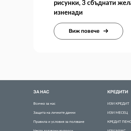
рисунки, 3 сбъднати жел
изненади
Виж повече
ЗА НАС
КРЕДИТИ
Всичко за нас
ИЗИ
КРЕДИТ
Защита на личните данни
ИЗИ
МЕСЕЦ
Правила и условия за ползване
КРЕДИТ
ПЕН
Често задавани въпроси
ИЗИ
МАКС