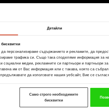
Детайли
 бисквитки
а да персонализираме съдържанието и рекламите, да предо
зираме трафика си. Също така споделяме информация за на
си социални медии, рекламните си партньори и партньори за
е всяка финансова подкрепа крие в себе си една по-г
тавена им от Вас информация или с такава, която са събрал
а. Разказваме няколко емоционални истории, чре
о продължавате да използвате нашия уебсайт, Вие се съглася
ото!" - не е само слоган, това е нашата мисия и наше
Само строго необходимите
Позв
бисквитки
ога не става дума просто за пари. Винаги има основ