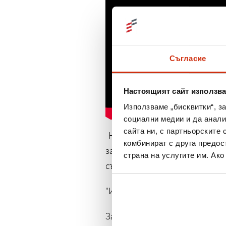
Съгласие
Настоящият сайт използва
Използваме „бисквитки“, з
социални медии и да анали
сайта ни, с партньорските 
Нашата цел е да покажем, ч
комбинират с друга предос
за надеждата, за промянат
страна на услугите им. Ак
сърцата на хората.
"Изи Кредит. Силата на добр
Защото в крайна сметка ник