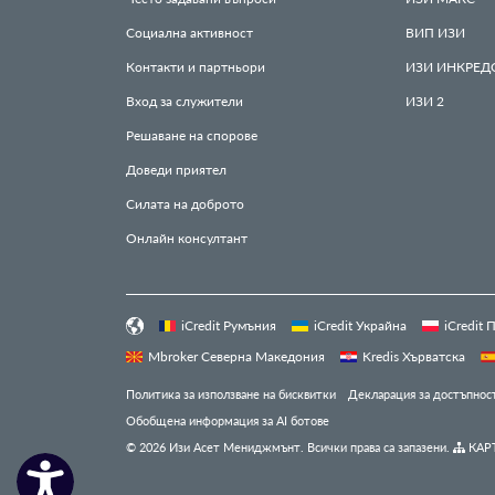
Социална активност
ВИП
ИЗИ
Контакти и партньори
ИЗИ
ИНКРЕД
Вход за служители
ИЗИ
2
Решаване на спорове
Доведи приятел
Силата на доброто
Онлайн консултант
iCredit Румъния
iCredit Украйна
iCredit
Mbroker Северна Македония
Kredis Хърватска
Политика за използване на бисквитки
Декларация за достъпнос
Обобщена информация за AI ботове
© 2026 Изи Асет Мениджмънт. Всички права са запазени.
КАРТ