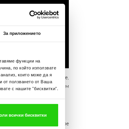
За приложението
ставяме функции на
чина, по който използвате
 анализ, които може да я
оляма история - за мечтите,
и от ползването от Ваша
з които искаме да докоснем
вате с нашите "бисквитки".
то обещание към света.
оли всички бисквитки
ателна причина или по-добре