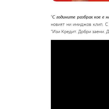
“
С годините разбрах кое е н
новият ни имиджов клип. С 
“Изи Кредит. Добри заеми. До