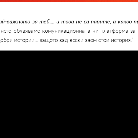
ай-важното за теб.... и това не са парите, а какво п
него обявяваме комуникационната ни платформа за 2
бри истории... защото зад всеки заем стои история.”