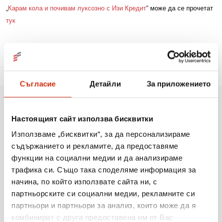
„
Карам кола и почивам луксозно с Изи Кредит
“ може да се прочетат
тук
Съгласие
Детайли
За приложението
Още новини
Настоящият сайт използва бисквитки
Използваме „бисквитки“, за да персонализираме
съдържанието и рекламите, да предоставяме
функции на социални медии и да анализираме
06.08.2026
трафика си. Също така споделяме информация за
Когато мечтите оживяват: 206 детски рисунки, 3
начина, по който използвате сайта ни, с
сбъднати желания и 203 изненади
партньорските си социални медии, рекламните си
партньори и партньори за анализ, които може да я
Виж повече
комбинират с друга предоставена им от Вас