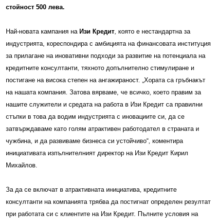
стойност 500 лева.
Най-новата кампания на
Изи Кредит
, която е нестандартна за
индустрията, кореспондира с амбицията на финансовата институция
за прилагане на иновативни подходи за развитие на потенциала на
кредитните консултанти, тяхното допълнително стимулиране и
постигане на висока степен на ангажираност. „Хората са гръбнакът
на нашата компания. Затова вярваме, че всичко, което правим за
нашите служители и средата на работа в Изи Кредит са правилни
стъпки в това да водим индустрията с иновациите си, да се
затвърждаваме като голям атрактивен работодател в страната и
чужбина, и да развиваме бизнеса си устойчиво“, коментира
инициативата изпълнителният директор на Изи Кредит Кирил
Михайлов.
За да се включат в атрактивната инициатива, кредитните
консултанти на компанията трябва да постигнат определен резултат
при работата си с клиентите на Изи Кредит. Пълните условия на