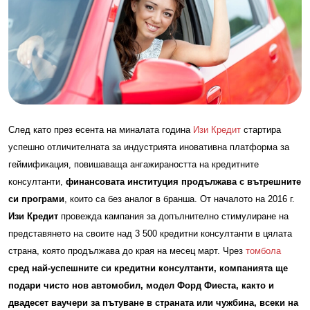
След като през есента на миналата година
Изи Кредит
стартира
успешно отличителната за индустрията иновативна платформа за
геймификация, повишаваща ангажираността на кредитните
консултанти,
финансовата институция продължава с вътрешните
си програми
, които са без аналог в бранша. От началото на 2016 г.
Изи Кредит
провежда кампания за допълнително стимулиране на
представянето на своите над 3 500 кредитни консултанти в цялата
страна, която продължава до края на месец март. Чрез
томбола
сред най-успешните си кредитни консултанти, компанията ще
подари чисто нов автомобил, модел Форд Фиеста, както и
двадесет ваучери за пътуване в страната или чужбина, всеки на