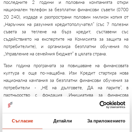
последните 2 години и половина компанията откри
национален телефон за безплатни финансови съвети (0700
20 240), издаде и разпространи половин милион копия от
„Наръчник на разумния кредитополучател” (със 7 полезни
съвета за теглене на бърз кредит, съставени със
съдействието на експертите на Комисията за защита на
потребителите), и организира безплатни обучения по
„Управление на семейния бюджет” в цялата страна.
Тази година програмата за повишаване на финансовата
култура е още по-мащабна. Изи Кредит стартира нова
национална кампания за безплатни финансови обучения за
потребители - „НЕ на дълговете, ДА на парите”, в
партньорство с фондация „Инициатива за финансова
грамотност”. Преподаватели са професионални обучители,
преминали през специална подготовка. Два месеца след
старта на програмата, проведените курсове са 10 в 8 на брой
Съгласие
Детайли
За приложението
града, а броят на обучените потребители - над 130. „
От
обратната връзка виждаме, че хората са много доволни,