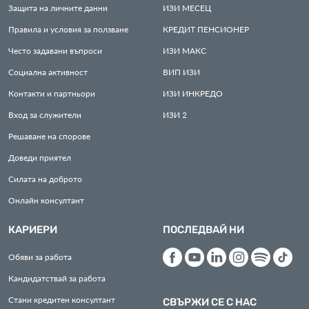
Защита на личните данни
ИЗИ
МЕСЕЦ
Правила и условия за ползване
КРЕДИТ
ПЕНСИОНЕР
Често задавани въпроси
ИЗИ
МАКС
Социална активност
ВИП
ИЗИ
Контакти и партньори
ИЗИ
ИНКРЕДО
Вход за служители
ИЗИ
2
Решаване на спорове
Доведи приятел
Силата на доброто
Онлайн консултант
КАРИЕРИ
ПОСЛЕДВАЙ НИ
Обяви за работа
Кандидатствай за работа
Стани кредитен консултант
СВЪРЖИ СЕ С НАС