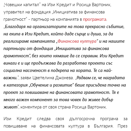
„Човешки капитал” на Изи Кредит и Росица Вартоник,
управител на фондация „Инициатива за финансова
грамотност” - партньор на компанията в
програмата
.
„
Благодаря на организаторите на това прекрасно събитие,
на екипа в Изи Кредит, който даде сърце и душа, за да
реализираме кампанията „
Финансова култура
” и на нашите
партньори от фондация „Инициатива за финансова
грамотност”, без които нямаше да се справим. Изи Кредит
винаги е и ще продължава да разработва проекти със
социална насоченост в подкрепа на хората. Те са най-
важни.
”, заяви Цветелина Джонева. „
Радвам се, че наградата
в категория „Обучение и развитие” беше присъдена точно на
проект за повишаване на финансовата грамотност. Тя е
много важен компонент за това човек да живее добър
живот
”, коментира от своя страна Росица Вартоник.
Изи Кредит следва своя дългосрочна програма за
повишаване на финансовата култура в България. През