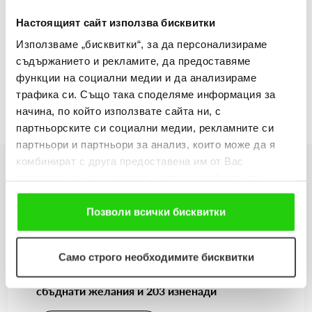
виждат смисъл от тези обучения и са готови да ги
Настоящият сайт използва бисквитки
пропоръчват на своите близки и познати. Планираме нови
Използваме „бисквитки“, за да персонализираме
инициативи, за които скоро ще информираме
съдържанието и рекламите, да предоставяме
обществеността
”, обясни Антоанета Николова, експерт
функции на социални медии и да анализираме
„Мотивация и развитие” в Изи Кредит.
трафика си. Също така споделяме информация за
начина, по който използвате сайта ни, с
партньорските си социални медии, рекламните си
партньори и партньори за анализ, които може да я
комбинират с друга предоставена им от Вас
информация или с такава, която са събрали от
Още новини
ползването от Ваша страна на услугите им. Ако
продължавате да използвате нашия уебсайт, Вие се
Позволи всички бисквитки
съгласявате с нашите "бисквитки".
06.08.2026
Само строго необходимите бисквитки
Когато мечтите оживяват: 206 детски рисунки, 3
сбъднати желания и 203 изненади