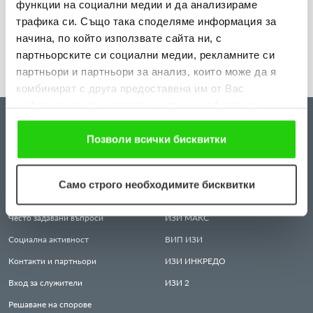
функции на социални медии и да анализираме
Виж повече
трафика си. Също така споделяме информация за
начина, по който използвате сайта ни, с
партньорските си социални медии, рекламните си
партньори и партньори за анализ, които може да я
комбинират с друга предоставена им от Вас
информация или с такава, която са събрали от
ползването от Ваша страна на услугите им. Ако
ЗА НАС
КРЕДИТИ
продължавате да използвате нашия уебсайт, Вие се
Позволи всички бисквитки
Всичко за нас
ИЗИ
КРЕДИТ
съгласявате с нашите "бисквитки".
Защита на личните данни
ИЗИ
МЕСЕЦ
Само строго необходимите бисквитки
Правила и условия за ползване
КРЕДИТ
ПЕНСИОНЕР
Често задавани въпроси
ИЗИ
МАКС
Социална активност
ВИП
ИЗИ
Контакти и партньори
ИЗИ
ИНКРЕДО
Вход за служители
ИЗИ
2
Решаване на спорове