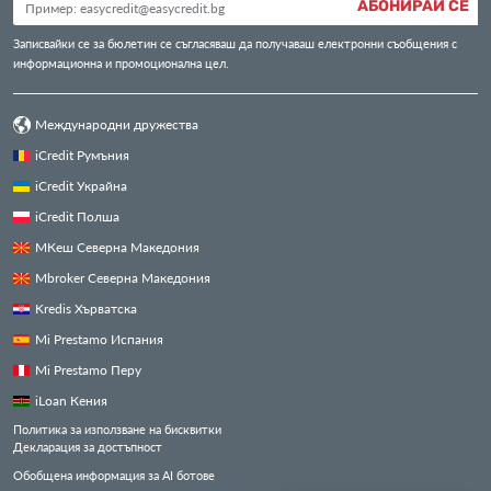
АБОНИРАЙ СЕ
Записвайки се за бюлетин се съгласяваш да получаваш електронни съобщения с
информационна и промоционална цел.
Международни дружества
iCredit Румъния
iCredit Украйна
iCredit Полша
МКеш Северна Македония
Mbroker Северна Македония
Kredis Хърватска
Mi Prestamo Испания
Mi Prestamo Перу
iLoan Кения
Политика за използване на бисквитки
Декларация за достъпност
Обобщена информация за AI ботове