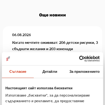
Още новини
06.08.2026
Когато мечтите оживяват: 206 детски рисунки, 3
сбъднати желания и 203 изненади
Виж повече
Съгласие
Детайли
За приложението
31.07.2026
Настоящият сайт използва бисквитки
„Мобилен кабинет за репродуктивно здраве“
Използваме „бисквитки“, за да персонализираме
посети три населени места в община Разград
съдържанието и рекламите, да предоставяме