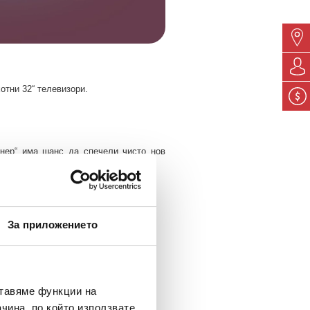
отни 32“ телевизори.
онер“ има шанс да спечели чисто нов
За приложението
ставяме функции на
чина, по който използвате