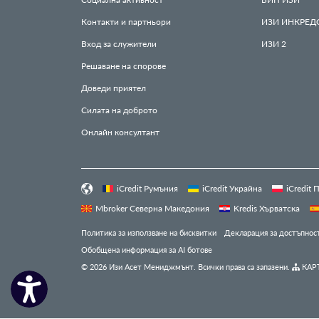
Контакти и партньори
ИЗИ
ИНКРЕД
Вход за служители
ИЗИ
2
Решаване на спорове
Доведи приятел
Силата на доброто
Онлайн консултант
iCredit Румъния
iCredit Украйна
iCredit
Mbroker Северна Македония
Kredis Хърватска
Политика за използване на бисквитки
Декларация за достъпнос
Обобщена информация за AI ботове
© 2026 Изи Асет Мениджмънт. Всички права са запазени.
КАРТ