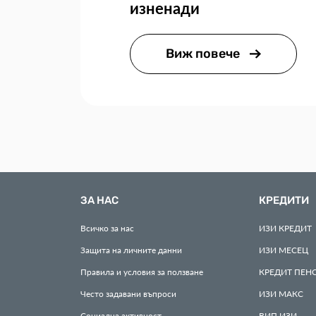
изненади
Виж повече
ЗА НАС
КРЕДИТИ
Всичко за нас
ИЗИ
КРЕДИТ
Защита на личните данни
ИЗИ
МЕСЕЦ
Правила и условия за ползване
КРЕДИТ
ПЕН
Често задавани въпроси
ИЗИ
МАКС
Социална активност
ВИП
ИЗИ