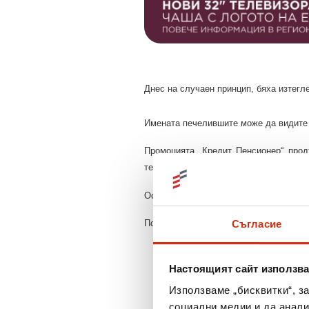
Днес на случаен принцип, бяха изтегл
Имената печелившите може да видит
Промоцията „Кредит Пенсионер“ про
телевизор и много чудесни чаши.
Остават още
15
телевизора
, които ча
Повече информация може да намерит
Съгласие
Настоящият сайт използва
Използваме „бисквитки“, з
социални медии и да анали