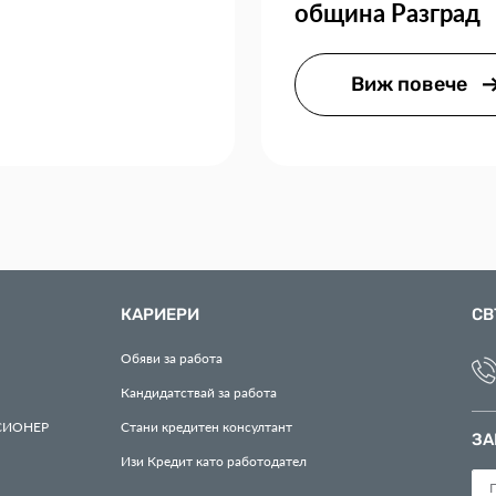
община Разград
Виж повече
КАРИЕРИ
СВ
Обяви за работа
Кандидатствай за работа
СИОНЕР
Стани кредитен консултант
ЗА
Изи Кредит като работодател