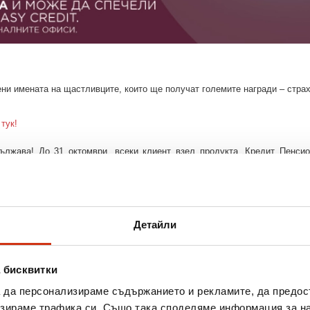
ени имената на щастливците, които ще получат големите награди – страх
е
тук!
дължава! До 31
октомври, всеки клиент взел продукта „Кредит Пенси
кат да бъдат спечелени.
е
тук.
Детайли
 бисквитки
а да персонализираме съдържанието и рекламите, да предо
зираме трафика си. Също така споделяме информация за на