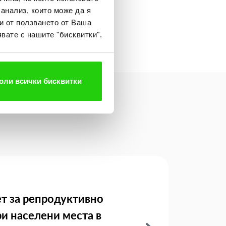
 анализ, които може да я
и от ползването от Ваша
вате с нашите "бисквитки".
оли всички бисквитки
т за репродуктивно
ри населени места в