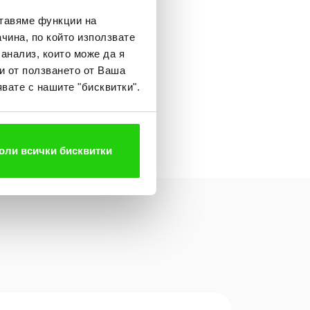
лиента. Компанията е развила
ставяме функции на
чина, по който използвате
печелила доверието на много
 анализ, които може да я
и от ползването от Ваша
вате с нашите "бисквитки".
оли всички бисквитки