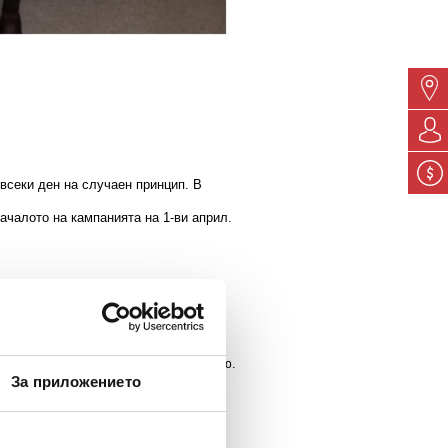
 всеки ден на случаен принцип. В
началото на кампанията на 1-ви април.
ксер, цитрус преса или сет за барбекю
.
За приложението
циализирана в отпускането на