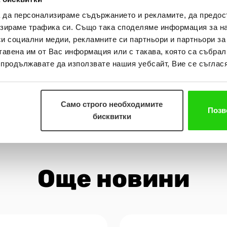
асам компанията ни е отпуснала близо 2 млн. кредита на 500 хил. к
а да персонализираме съдържанието и рекламите, да предо
зираме трафика си. Също така споделяме информация за на
ели и кредитни консултанти в над 185 офиса в цялата страна и е с
си социални медии, рекламните си партньори и партньори за
тавена им от Вас информация или с такава, която са събрал
о продължавате да използвате нашия уебсайт, Вие се съглася
а Калоянова, печеливши от промоцията на Изи Кредит
Само строго необходимите
Позв
бисквитки
Още новини