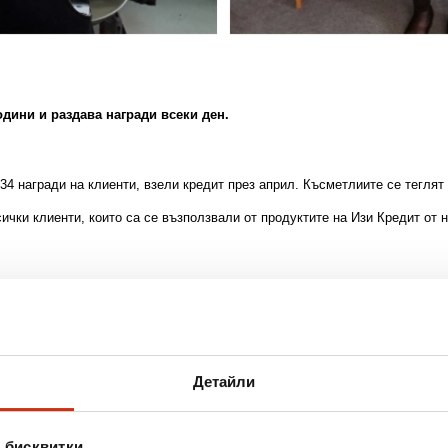
одини и раздава награди всеки ден.
34 награди
на клиенти, взели кредит през април. Късметлиите се теглят
ички клиенти, които са се възползвали от продуктите на Изи Кредит от 
сеца. Предстои да бъдат раздадени още 156 Изи Кредит награди.
риодa 01.04.–30.04.2018 г. и може да спечелите
тостер преса, пастор, ми
Детайли
ни
о развиващите се небанкови финансови институции в България, спе
 бисквитки