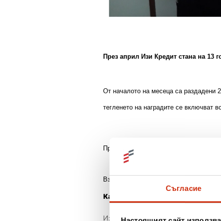
През април Изи Кредит стана на 13 г
От началото на месеца са раздадени 2
тегленето на наградите се включват вс
Промоцията продължава до края на ме
Вземете кредит от Изи Кредит през пе
Съгласие
Какво се случи през тези 13 годи
Изи Кредит e една от най-динамичн
Настоящият сайт използва