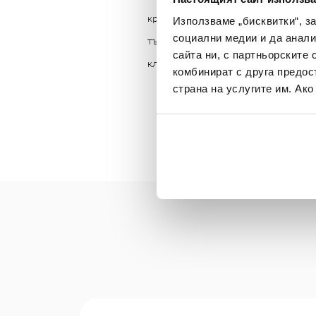
краткосрочни кредити. От 2005 г. н
Използваме „бисквитки“, з
социални медии и да анали
търговска мрежа с над 3 500 служит
сайта ни, с партньорските 
клиенти през тези 13 години.
комбинират с друга предос
страна на услугите им. Ак
На снимката: Мариан Найденов и Жан