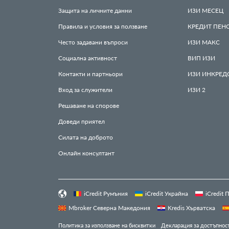
Защита на личните данни
ИЗИ
МЕСЕЦ
Правила и условия за ползване
КРЕДИТ
ПЕН
Често задавани въпроси
ИЗИ
МАКС
Социална активност
ВИП
ИЗИ
Контакти и партньори
ИЗИ
ИНКРЕД
Вход за служители
ИЗИ
2
Решаване на спорове
Доведи приятел
Силата на доброто
Онлайн консултант
iCredit Румъния
iCredit Украйна
iCredit
Mbroker Северна Македония
Kredis Хърватска
Политика за използване на бисквитки
Декларация за достъпнос