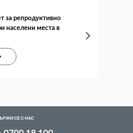
т за репродуктивно
ри населени места в
ЪРЖИ СЕ С НАС
0700 18 100