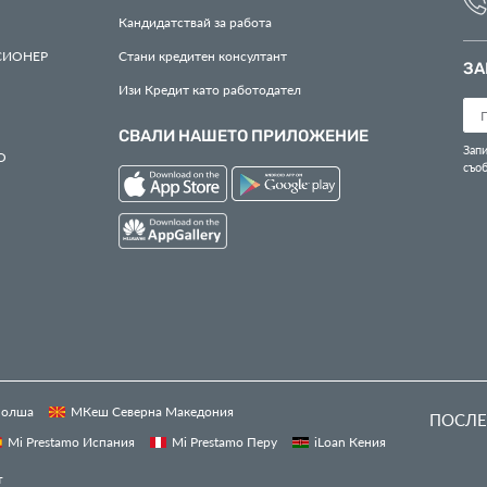
Кандидатствай за работа
СИОНЕР
Стани кредитен консултант
ЗА
Изи Кредит като работодател
СВАЛИ НАШЕТО ПРИЛОЖЕНИЕ
Запи
О
съо
 Полша
МКеш Северна Македония
ПОСЛЕ
Mi Prestamo Испания
Mi Prestamo Перу
iLoan Кения
т