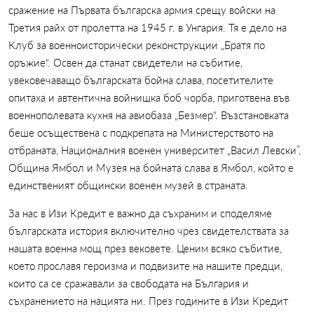
сражение на Първата българска армия срещу войски на
Третия райх от пролетта на 1945 г. в Унгария. Тя е дело на
Клуб за военноисторически реконструкции „Братя по
оръжие“. Освен да станат свидетели на събитие,
увековечаващо българската бойна слава, посетителите
опитаха и автентична войнишка боб чорба, приготвена във
военнополевата кухня на авиобаза „Безмер“. Възстановката
беше осъществена с подкрепата на Министерството на
отбраната, Националния военен университет „Васил Левски”,
Община Ямбол и Музея на бойната слава в Ямбол, който е
единственият общински военен музей в страната.
За нас в Изи Кредит е важно да съхраним и споделяме
българската история включително чрез свидетелствата за
нашата военна мощ през вековете. Ценим всяко събитие,
което прославя героизма и подвизите на нашите предци,
които са се сражавали за свободата на България и
съхранението на нацията ни. През годините в Изи Кредит