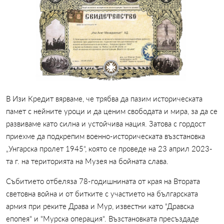
В Изи Кредит вярваме, че трябва да пазим историческата
памет с нейните уроци и да ценим свободата и мира, за да се
развиваме като силна и устойчива нация. Затова с гордост
приехме да подкрепим военно-историческата възстановка
„Унгарска пролет 1945“, която се проведе на 23 април 2023-
та г. на територията на Музея на бойната слава.
Събитието отбеляза 78-годишнината от края на Втората
световна война и от битките с участието на българската
армия при реките Драва и Мур, известни като "Дравска
епопея" и "Мурска операция". Възстановката пресъздаде