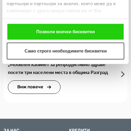
партньори и партньори за анализ, които може да я
сбъднати желания и 203 изненади
комбинират с друга предоставена им от Вас
информация или с такава, която са събрали от
Виж повече
ползването от Ваша страна на услугите им. Ако
продължавате да използвате нашия уебсайт, Вие се
Позволи всички бисквитки
съгласявате с нашите "бисквитки".
Само строго необходимите бисквитки
31.07.2026
„Мобилен кабинет за репродуктивно здраве“
посети три населени места в община Разград
Виж повече
ЗА НАС
КРЕДИТИ