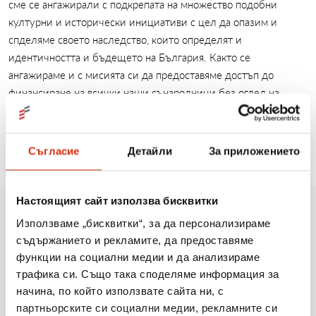
сме се ангажирали с подкрепата на множество подобни
културни и исторически инициативи с цел да опазим и
спделяме своето наследство, които определят и
идентичността и бъдещето на България. Както се
ангажираме и с мисията си да предоставяме достъп до
финансиране на всички наши сънародници без оглед на
моментното им социално състояние и да бъдем надежден
партньор на българските граждани в тежките за тях моменти.
Съгласие
Детайли
За приложението
Настоящият сайт използва бисквитки
Използваме „бисквитки“, за да персонализираме
Още новини
съдържанието и рекламите, да предоставяме
функции на социални медии и да анализираме
трафика си. Също така споделяме информация за
начина, по който използвате сайта ни, с
06.08.2026
партньорските си социални медии, рекламните си
Когато мечтите оживяват: 206 детски рисунки, 3