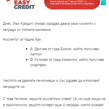
Днес, Изи Кредит, отново зарадва двама свои клиенти с
награди от лятната кампания.
Късметът се падна при:
А. Делчев от град Бургас, който получава
лаптоп
Ф. Кутрова от град Казанлък, която получава
смартфон
Честито на двамата печеливши и със здраве да използват
наградите си.
С това теглене, нашите късметлии стават 16, но още нищо не
е приключило, защото остават още 4 награди, които очакват