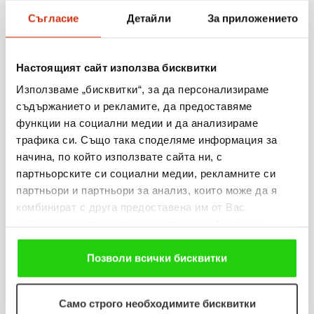
Съгласие
Детайли
За приложението
06.08.2026
Когато мечтите оживяват: 206 детски рисунки, 3
сбъднати желания и 203 изненади
Настоящият сайт използва бисквитки
Използваме „бисквитки“, за да персонализираме
Виж повече
съдържанието и рекламите, да предоставяме
функции на социални медии и да анализираме
трафика си. Също така споделяме информация за
начина, по който използвате сайта ни, с
партньорските си социални медии, рекламните си
31.07.2026
партньори и партньори за анализ, които може да я
„Мобилен кабинет за репродуктивно здраве“
комбинират с друга предоставена им от Вас
посети три населени места в община Разград
информация или с такава, която са събрали от
ползването от Ваша страна на услугите им. Ако
Виж повече
продължавате да използвате нашия уебсайт, Вие се
Позволи всички бисквитки
съгласявате с нашите "бисквитки".
Само строго необходимите бисквитки