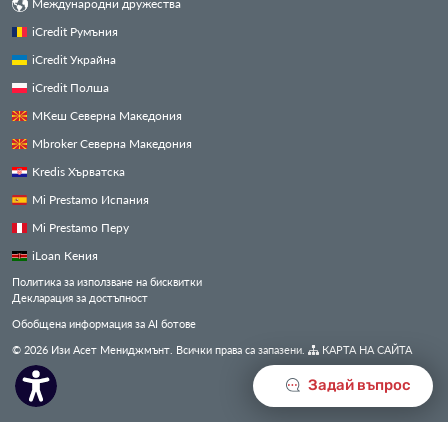
Международни дружества
iCredit Румъния
iCredit Украйна
iCredit Полша
МКеш Северна Македония
Mbroker Северна Македония
Kredis Хърватска
Mi Prestamo Испания
Mi Prestamo Перу
iLoan Кения
Политика за използване на бисквитки
Декларация за достъпност
Обобщена информация за AI ботове
© 2026 Изи Асет Мениджмънт. Всички права са запазени.
КАРТА НА САЙТА
Задай въпрос