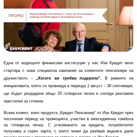
Една от водещите финансови институции у нас Изи Кредит вече
стартира с нова специална кампания за клиентите пенсионери на
дружеството –
„Когато ви трябва подкрепа“.
В рамките на
инициативата, която се провежда в периода 1 август – 30 септември,
ще бъдат раздадени общо 20 готварски печки и хиляди рекламни
престилки за готвене.
Всеки клиент, взел продукта „Кредит Пенсионер“ от Изи Кредит през
посочения период на промоцията, участва в ежеседмична томбола
за готварска печка. С усвояването на кредита, потребителят
получава и скреч карта, с която може да разбере веднага дали