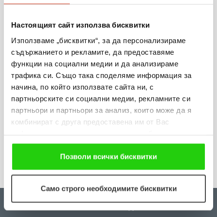
Виж повече
Настоящият сайт използва бисквитки
Използваме „бисквитки“, за да персонализираме
съдържанието и рекламите, да предоставяме
функции на социални медии и да анализираме
31.07.2026
трафика си. Също така споделяме информация за
„Мобилен кабинет за репродуктивно здраве“
начина, по който използвате сайта ни, с
приключи лятната си обиколка в Гоце Делчев и
партньорските си социални медии, рекламните си
Петрич
партньори и партньори за анализ, които може да я
комбинират с друга предоставена им от Вас
информация или с такава, която са събрали от
Виж повече
ползването от Ваша страна на услугите им. Ако
продължавате да използвате нашия уебсайт, Вие се
Позволи всички бисквитки
съгласявате с нашите "бисквитки".
Само строго необходимите бисквитки
ЗА НАС
КРЕДИТИ