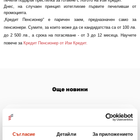
печели подарък престилка за готвене с логото на Изи Кредит.
Днес, на случаен принцип изтеглихме първите печеливши от
промоцията.
„Кредит Пенсионер“ е паричен заем, предназначен само за
пенсионери. Сумите, за които може да се кандидатства са от 100 лв.
до 2 500 лв., а срока на погасяване - от 3 до 12 месеца. Научете
повече за
Кредит Пенсионер от Изи Кредит.
Още новини
31.07.2026
„Мобилен кабинет за репродуктивно здраве“
посети три населени места в община Разград
Съгласие
Детайли
За приложението