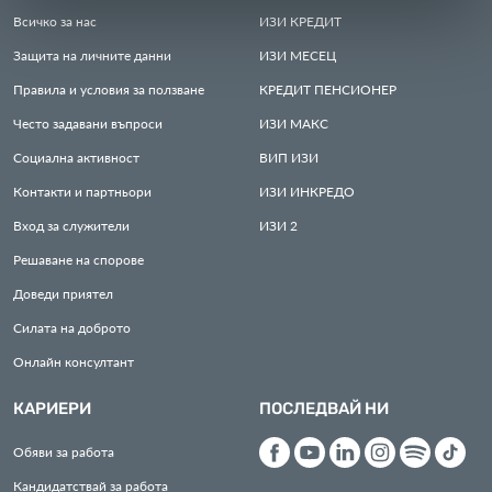
Всичко за нас
ИЗИ
КРЕДИТ
Защита на личните данни
ИЗИ
МЕСЕЦ
Правила и условия за ползване
КРЕДИТ
ПЕНСИОНЕР
Често задавани въпроси
ИЗИ
МАКС
Социална активност
ВИП
ИЗИ
Контакти и партньори
ИЗИ
ИНКРЕДО
Вход за служители
ИЗИ
2
Решаване на спорове
Доведи приятел
Силата на доброто
Онлайн консултант
КАРИЕРИ
ПОСЛЕДВАЙ НИ
Обяви за работа
Кандидатствай за работа