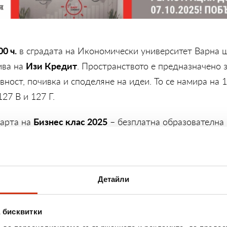
00 ч.
в сградата на Икономически университет Варна 
Изи Кредит
ива на
. Пространството е предназначено з
вност, почивка и споделяне на идеи. То се намира на 
27 В и 127 Г.
Бизнес клас 2025
тарта на
– безплатна образователна
ашите бизнес треньори ще представят ценни знания и
ите хора.
07.10.2025 г.
QR к
стрират за участие до
като сканират
Детайли
 бисквитки