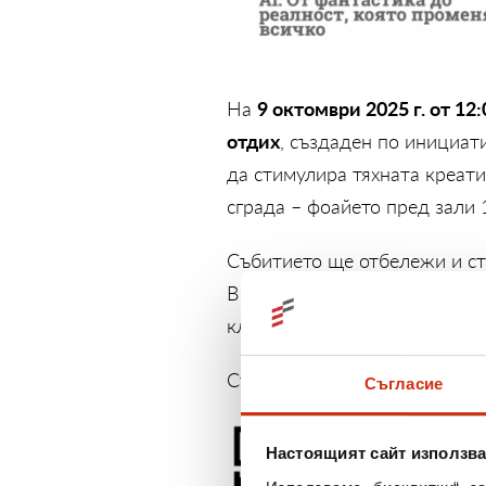
9 октомври 2025 г. от 12:
На
отдих
, създаден по инициат
да стимулира тяхната креати
сграда – фоайето пред зали 1
Събитието ще отбележи и с
В рамките на четири сесии н
ключови теми, важни за млад
Студентите могат да се реги
Съгласие
Настоящият сайт използва