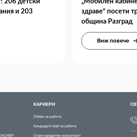
: 206 детски
„Мобилен кабине
ания и 203
здраве“ посети т
община Разград
Виж повече
КАРИЕРИ
СВ
Обяви за работа
Кандидатствай за работа
СИОНЕР
Стани кредитен консултант