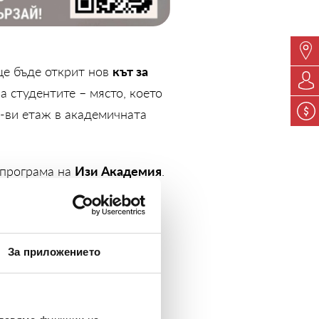
кът за
ще бъде открит нов
а студентите – място, което
1-ви етаж в академичната
Изи Академия
 програма на
.
 практически съвети по
ода.
За приложението