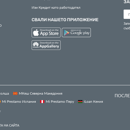
ЗА
Изи Кредит като работодател
СВАЛИ НАШЕТО ПРИЛОЖЕНИЕ
Запи
О
съо
 Полша
МКеш Северна Македония
ПОСЛЕ
Mi Prestamo Испания
Mi Prestamo Перу
iLoan Кения
т
А НА САЙТА