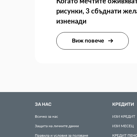
Когато мечтите оживяват
рисунки, 3 сбъднати жел
изненади
Виж повече
ЗА НАС
КРЕДИТИ
Всичко за нас
ИЗИ
КРЕДИТ
Защита на личните данни
ИЗИ
МЕСЕЦ
Правила и условия за ползване
КРЕДИТ
ПЕН