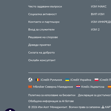
Често задавани въпроси
ИЗИ
МАКС
Социална активност
ВИП
ИЗИ
Контакти и партньори
ИЗИ
ИНКРЕД
Вход за служители
ИЗИ
2
Решаване на спорове
Доведи приятел
Силата на доброто
Онлайн консултант
iCredit Румъния
iCredit Украйна
iCredit
Mbroker Северна Македония
Kredis Хърватска
Политика за използване на бисквитки
Декларация за достъпнос
Обобщена информация за AI ботове
© 2026 Изи Асет Мениджмънт. Всички права са запазени.
КАРТ