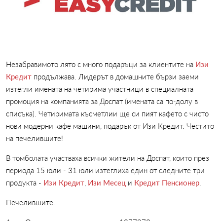
Незабравимото лято с много подаръци за клиентите на
Изи
Кредит
продължава. Лидерът в домашните бързи заеми
изтегли имената на четирима участници в специалната
промоция на компанията за Доспат (имената са по-долу в
списъка). Четиримата късметлии ще си пият кафето с чисто
нови модерни кафе машини, подарък от Изи Кредит. Честито
на печелившите!
В томболата участваха всички жители на Доспат, които през
периода 15 юли - 31 юли изтеглиха един от следните три
продукта -
Изи Кредит
,
Изи Месец
и
Кредит Пенсионер
.
Печелившите: