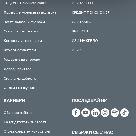
Защита на личните данни
ИЗИ
МЕСЕЦ
Правила и условия за ползване
КРЕДИТ
ПЕНСИОНЕР
Често задавани въпроси
ИЗИ
МАКС
Социална активност
ВИП
ИЗИ
Контакти и партньори
ИЗИ
ИНКРЕДО
Вход за служители
ИЗИ
2
Решаване на спорове
Доведи приятел
Силата на доброто
Онлайн консултант
КАРИЕРИ
ПОСЛЕДВАЙ НИ
Обяви за работа
Кандидатствай за работа
Стани кредитен консултант
СВЪРЖИ СЕ С НАС