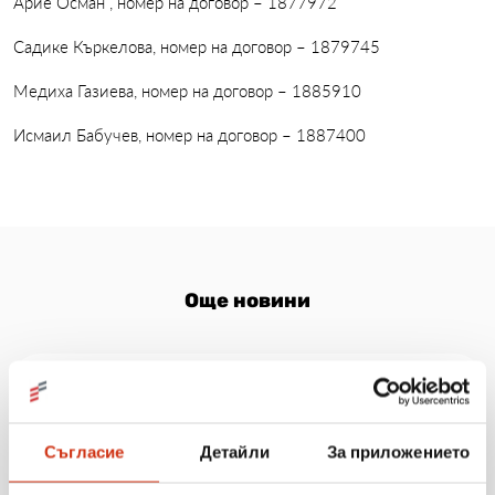
Арие Осман , номер на договор – 1877972
Садике Къркелова, номер на договор – 1879745
Медиха Газиева, номер на договор – 1885910
Исмаил Бабучев, номер на договор – 1887400
Още новини
06.08.2026
Когато мечтите оживяват: 206 детски рисунки, 3
Съгласие
Детайли
За приложението
сбъднати желания и 203 изненади