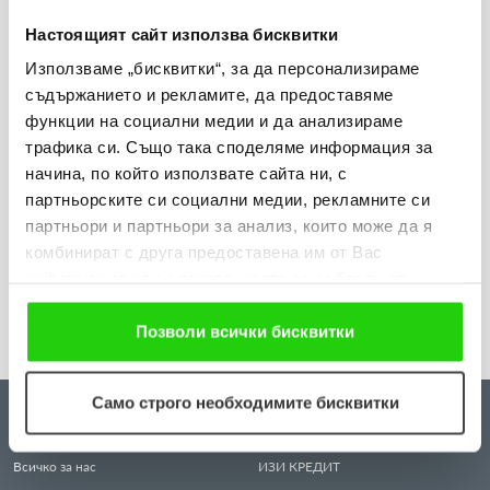
Виж повече
Настоящият сайт използва бисквитки
Използваме „бисквитки“, за да персонализираме
съдържанието и рекламите, да предоставяме
функции на социални медии и да анализираме
31.07.2026
трафика си. Също така споделяме информация за
„Мобилен кабинет за репродуктивно здраве“
начина, по който използвате сайта ни, с
партньорските си социални медии, рекламните си
посети три населени места в община Разград
партньори и партньори за анализ, които може да я
комбинират с друга предоставена им от Вас
Виж повече
информация или с такава, която са събрали от
ползването от Ваша страна на услугите им. Ако
продължавате да използвате нашия уебсайт, Вие се
Позволи всички бисквитки
съгласявате с нашите "бисквитки".
Само строго необходимите бисквитки
ЗА НАС
КРЕДИТИ
Всичко за нас
ИЗИ
КРЕДИТ