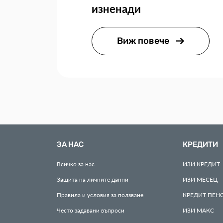
изненади
Виж повече
ЗА НАС
КРЕДИТИ
Всичко за нас
ИЗИ
КРЕДИТ
Защита на личните данни
ИЗИ
МЕСЕЦ
Правила и условия за ползване
КРЕДИТ
ПЕН
Често задавани въпроси
ИЗИ
МАКС