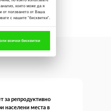
 анализ, които може да я
и от ползването от Ваша
вате с нашите "бисквитки".
оли всички бисквитки
т за репродуктивно
ри населени места в