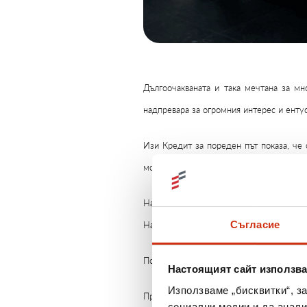
Дългоочакваната и така мечтана за мн
надпревара за огромния интерес и енту
Изи Кредит за пореден път показа, че 
моментите, когато имаме нужда от подк
На 25 януари, на тържествена церемо
Наградата беше връчена лично от Изпъ
Съгласие
Пожелаваме на гордия собственик много
Настоящият сайт използва
Използваме „бисквитки“, з
Предстоят ни още интересни кампании и 
социални медии и да анали