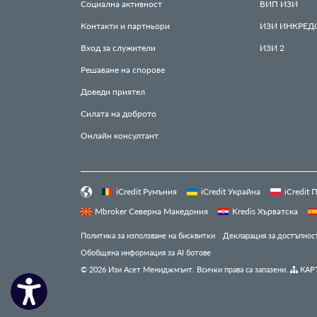
Социална активност
ВИП
ИЗИ
Контакти и партньори
ИЗИ
ИНКРЕД
Вход за служители
ИЗИ
2
Решаване на спорове
Доведи приятел
Силата на доброто
Онлайн консултант
iCredit Румъния
iCredit Украйна
iCredit
Mbroker Северна Македония
Kredis Хърватска
Политика за използване на бисквитки
Декларация за достъпнос
Обобщена информация за AI ботове
© 2026 Изи Асет Мениджмънт. Всички права са запазени.
КАРТ