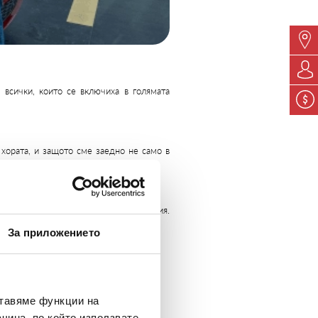
 всички, които се включиха в голямата
 хората, и защото сме заедно не само в
мият печеливш от Коледната кампания.
ов.
За приложението
ставяме функции на
ите в тях.
чина, по който използвате