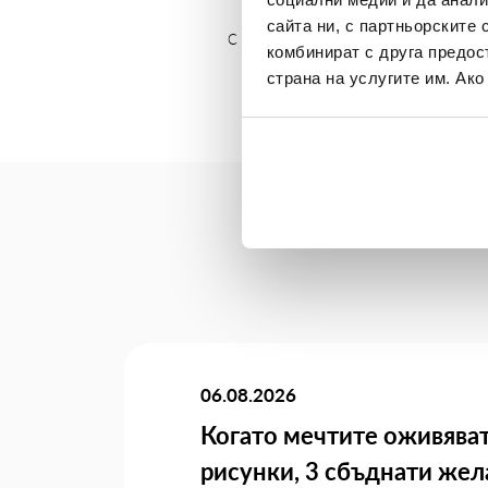
сайта ни, с партньорските 
С
Изи Кредит
няма невъзможни неща и 
комбинират с друга предос
страна на услугите им. Ак
06.08.2026
Когато мечтите оживяват
рисунки, 3 сбъднати жел