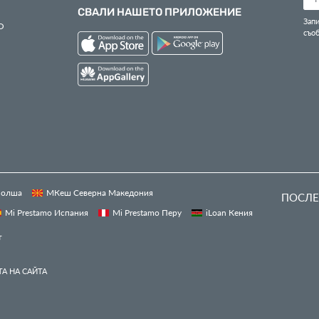
СВАЛИ НАШЕТО ПРИЛОЖЕНИЕ
Запи
О
съо
 Полша
МКеш Северна Македония
ПОСЛЕ
Mi Prestamo Испания
Mi Prestamo Перу
iLoan Кения
т
А НА САЙТА