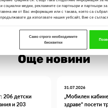
си социални медии, рекламните си партньори и партньори за
мечтите могат да станат реалност.
тавена им от Вас информация или с такава, която са събрал
о продължавате да използвате нашия уебсайт, Вие се съглася
Само строго необходимите
Позв
бисквитки
Още новини
31.07.2026
: 206 детски
„Мобилен кабине
ания и 203
здраве“ посети т