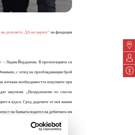
 на дълговете, ДА на парите”
на фондация
т
– Лидия Йорданова. В презентацията си
Очаквано, с оглед на преобладаващия брой
ова изтъкна необходимостта покупките при
дат закупени. „
Пазаруването по списък
иците в курса. Сред дадените от нея важни
твеност на банката-издател на дебитната им