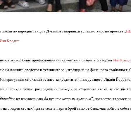
е школи по народни танци в Дупница
завършиха успешно курс по проекта
„НЕ
Изи Кредит
.
а негов лектор беше професионалният обучител и бизнес треньор на
Изи Креди
не на личните средства и техниките за изграждане на финансова стабилност. 
ай-интригуващи се оказаха темите за кредитите и пазаруването. Лидия Йордан
ен списък, с точно разпределени разходи за отделните стоки, които ще бъ
оддавайте на изкушението да купите нещо импулсивно
”, посъветва тя участн
 на „гладен стомах”, да се теглят пари в брой само от банкомат, който е собс
 понякога могат да бъдат подвеждащи.