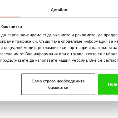
то провериха знанията си по финанси и уменията си да контролират семейния
Детайли
исоката възможна
.
„
Курсът беше много полезен. Аз лично научих много за пазар
ието в
Дупница. Тя и останалите курсисти препоръчаха на организаторите да
 бисквитки
повече игри.
а да персонализираме съдържанието и рекламите, да предо
зираме трафика си. Също така споделяме информация за на
си социални медии, рекламните си партньори и партньори за
НЕ на дълговете, ДА на парите”
, стартиран пролетта. Те се провеждат в цяла
тавена им от Вас информация или с такава, която са събрал
иците в тях надхвърлят 170 души.
Всеки желаещ може да се запише за тях чр
о продължавате да използвате нашия уебсайт, Вие се съглася
Само строго необходимите
Позв
бисквитки