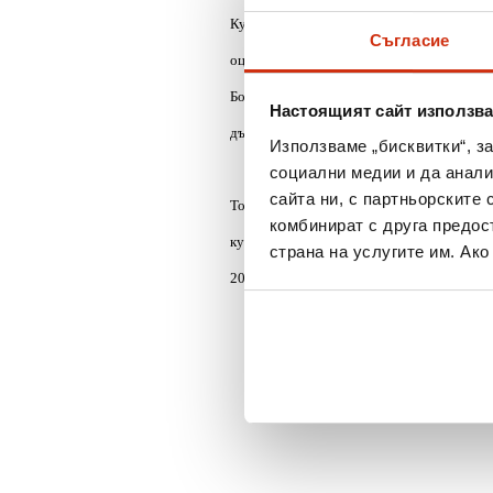
Курсистите се забавляваха с игри, в кои
Съгласие
оценка за качеството на курса – 5, най-в
Борисова, един от участниците в обучен
Настоящият сайт използва
държавни институции и в тях да има още 
Използваме „бисквитки“, з
социални медии и да анали
сайта ни, с партньорските 
Това е поредното обучение по проекта
„
комбинират с друга предос
курса в десет населени места, а участн
страна на услугите им. Ак
20 240 (без допълнително таксуване).