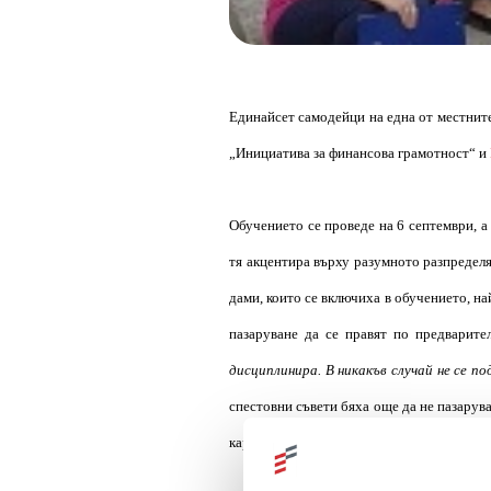
Единайсет самодейци
на една от местнит
„Инициатива за финансова грамотност“ и
Обучението се проведе на 6 септември, 
тя акцентира върху разумното разпределя
дами, които се включиха в обучението, н
пазаруване да се правят по предварител
дисциплинира. В никакъв случай не се п
спестовни съвети бяха още да не пазаруват
карта и да проверяват промоциите, които