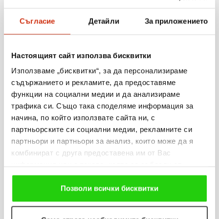
Съгласие
Детайли
За приложението
06.08.2026
Когато мечтите оживяват: 206 детски рисунки, 3
Настоящият сайт използва бисквитки
сбъднати желания и 203 изненади
Използваме „бисквитки“, за да персонализираме
съдържанието и рекламите, да предоставяме
Виж повече
функции на социални медии и да анализираме
трафика си. Също така споделяме информация за
начина, по който използвате сайта ни, с
партньорските си социални медии, рекламните си
партньори и партньори за анализ, които може да я
31.07.2026
комбинират с друга предоставена им от Вас
„Мобилен кабинет за репродуктивно здраве“
информация или с такава, която са събрали от
посети три населени места в община Разград
ползването от Ваша страна на услугите им. Ако
продължавате да използвате нашия уебсайт, Вие се
Позволи всички бисквитки
Виж повече
съгласявате с нашите "бисквитки".