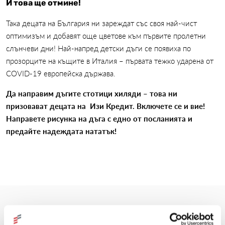
И това ще отмине!
Така децата на България ни зареждат със своя най-чист
оптимизъм и добавят още цветове към първите пролетни
слънчеви дни! Най-напред детски дъги се появиха по
прозорците на къщите в Италия – първата тежко ударена от
COVID-19 европейска държава.
Да направим дъгите стотици хиляди – това ни
призовават децата на Изи Кредит. Включете се и вие!
Направете рисунка на дъга с едно от посланията и
предайте надеждата нататък!
Още новини