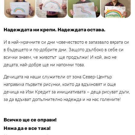
Надеждата ни крепи. Надеждата остава.
И в най-мрачните си дни човечеството е запазвало вярата си
в бъдещето и по-добрите дни. Защото дълбоко в себе си
всички знаем, че животът ще продължи! И кой, ако не
децата, най-добре ще ни напомни това.
Дечицата на наши служители от зона Север-Център
направиха първите рисунки, които да вдъхновят и още
дечица на Изи Кредит за инициативата – деца рисуват дъги,
за да вдъхват допълнително надежда и на нас големите!
Всичко ще се оправи!
Няма да е все така!