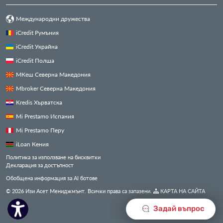
Международни дружества
iCredit Румъния
iCredit Украйна
iCredit Полша
МКеш Северна Македония
Mbroker Северна Македония
Kredis Хърватска
Mi Prestamo Испания
Mi Prestamo Перу
iLoan Кения
Политика за използване на бисквитки
Декларация за достъпност
Обобщена информация за AI ботове
© 2026 Изи Асет Мениджмънт. Всички права са запазени.
КАРТА НА САЙТА
Задай въпрос