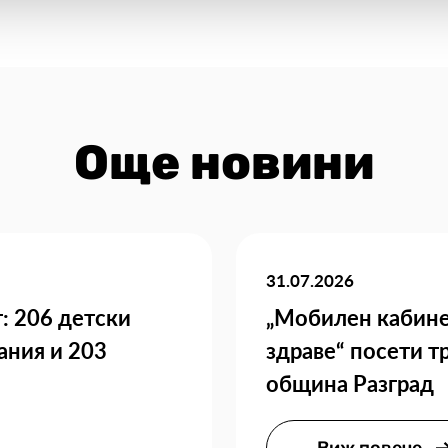
Още новини
31.07.2026
: 206 детски
„Мобилен кабине
ания и 203
здраве“ посети т
община Разград