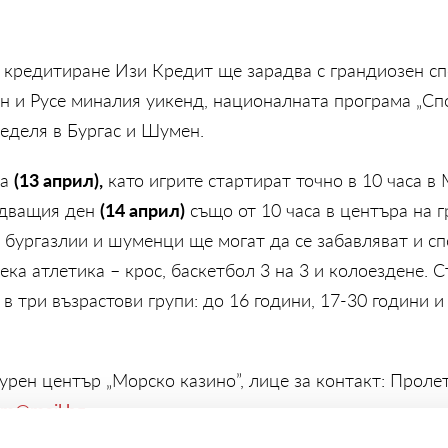
 кредитиране Изи Кредит ще зарадва с грандиозен сп
ен и Русе миналия уикенд, националната програма „Сп
неделя в Бургас и Шумен.
(13 април),
та
като игрите стартират точно в 10 часа в
(14 април)
едващия ден
също от 10 часа в центъра на г
бургазлии и шуменци ще могат да се забавляват и сп
лека атлетика – крос, баскетбол 3 на 3 и колоездене. 
в три възрастови групи: до 16 години, 17-30 години и
урен център „Морско казино”, лице за контакт: Проле
xm@mail.bg