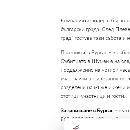
Компанията-лидер в бързото
български града. След Плев
град” гостува тази събота и 
Празникът в Бургас е в събо
Събитието в Шумен е на сл
продължение на четири часа 
участвайки в състезания по 
разделени на мъже и жени и 
стотици участници и гости.
За записване в Бургас
– култ
867, 0885 985 690, email:
ale