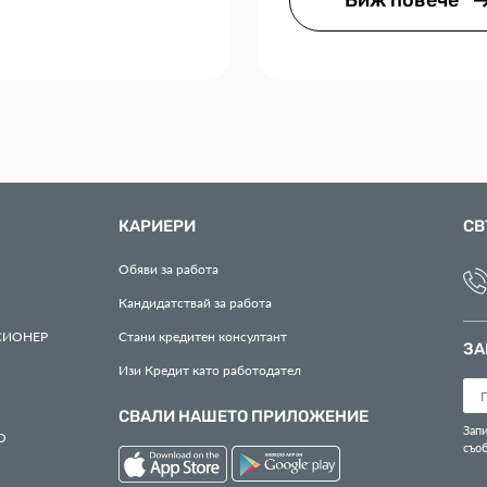
Виж повече
КАРИЕРИ
СВ
Обяви за работа
Кандидатствай за работа
СИОНЕР
Стани кредитен консултант
ЗА
Изи Кредит като работодател
СВАЛИ НАШЕТО ПРИЛОЖЕНИЕ
Запи
О
съо