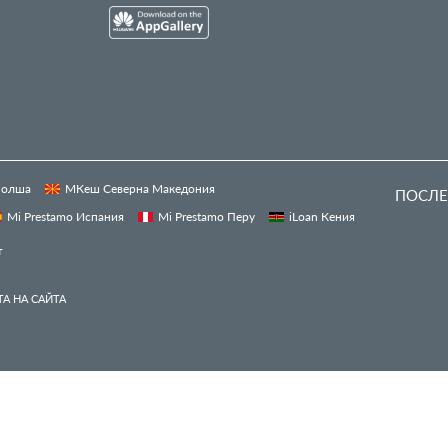
 Полша
МКеш Северна Македония
ПОСЛЕ
Mi Prestamo Испания
Mi Prestamo Перу
iLoan Кения
т
А НА САЙТА