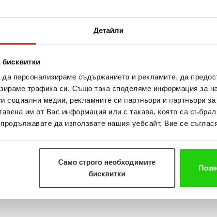
ническа спортна школа „Хан Крум”, лице за контакт: Д
abv.bg
Детайли
 вече тече в специални приемни пунктове в центъра 
 9:30 часа.
 бисквитки
а да персонализираме съдържанието и рекламите, да предо
 веригата магазини Sport Depot и общините на градов
зираме трафика си. Също така споделяме информация за на
ри, забавления и музика. Най-добрите в леката атлети
си социални медии, рекламните си партньори и партньори за
 финали в курортния комплекс „Албена”
тавена им от Вас информация или с такава, която са събрал
о продължавате да използвате нашия уебсайт, Вие се съглася
воя град” ще бъде подкрепено от именити спортисти.
– рекордьор на България в дисциплната 100 м. и тре
Само строго необходимите
епи олимпийският шампион по вдигане на тежести от
Позв
бисквитки
двата града празниците ще бъдат открити от предста