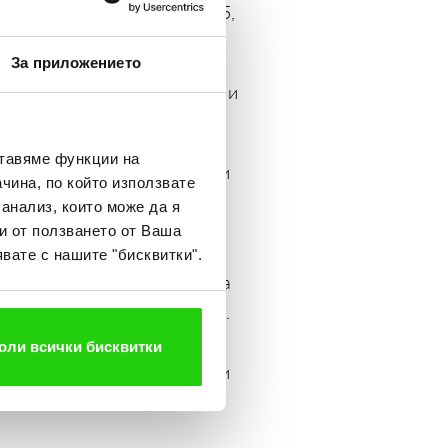
ончо Донев, тел. 054/860325,
За приложението
на градовете и ще продължи и
ставяме функции на
ете-домакини, са подготвили
чина, по който използвате
ка и колоезденето ще се
 анализ, които може да я
и от ползването от Ваша
вате с нашите "бисквитки".
 Специален гост на празника
ти на Олимпиадата в Москва.
 игрите в Барселона през
оли всички бисквитки
вители на местните общински