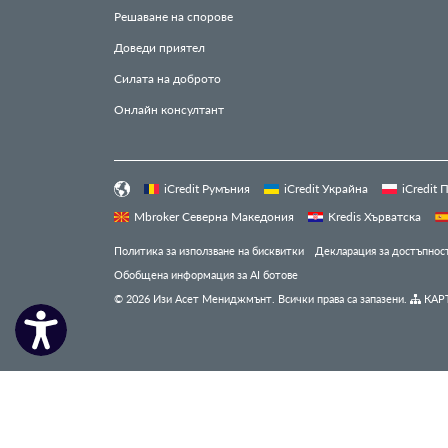
Решаване на спорове
Доведи приятел
Силата на доброто
Онлайн консултант
iCredit Румъния
iCredit Украйна
iCredit
Mbroker Северна Македония
Kredis Хърватска
Политика за използване на бисквитки
Декларация за достъпнос
Обобщена информация за AI ботове
© 2026 Изи Асет Мениджмънт. Всички права са запазени.
КАРТ