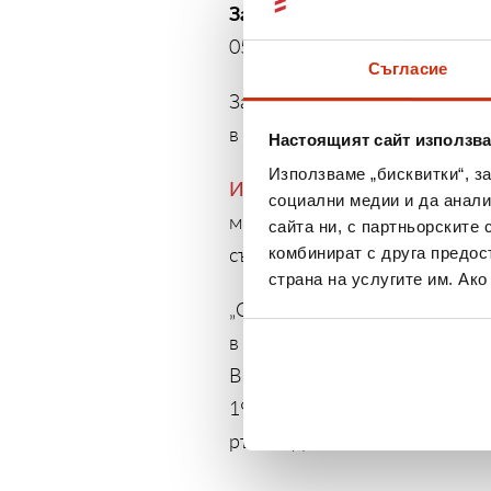
За записване в Шумен
– Уче
054/864438 ,
k_sabev_kanev@
Съгласие
Записването за състезанията
в деня на празника от 8:30 до
Настоящият сайт използва
Използваме „бисквитки“, з
Изи Кредит
и партньорите -
социални медии и да анали
много изненади, награди, иг
сайта ни, с партньорските 
състезават на националните
комбинират с друга предос
страна на услугите им. Ак
„Спортувай с Изи Кредит в т
в Бургас ще е Петър Петров 
В Шумен събитието ще подкр
1992 г. – Иван Иванов. И в 
ръководства.