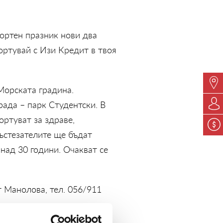
ортен празник нови два
ортувай с Изи Кредит в твоя
 Морската градина.
рада – парк Студентски. В
ортуват за здраве,
Състезателите ще бъдат
 над 30 години. Очакват се
т Манолова, тел. 056/911