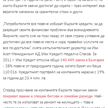
които бързите заеми достигат до хората – през интернет, във
веригите магазини за хранителни стоки и други.
„Потребителите все повече избират бързите кредити, за да
разрешат своите финансови проблеми във всекидневието.
Фирмите, които сме на този пазар, от своя страна успяваме да
достигнем до все повече места и хора, правейки услугите ни
все по-достъпни”, смята изпълнителният директор на Изи
Асет Мениджмънт АД (Изи Кредит) Неделчо Спасов. За
2011 г. Изи Кредит отпусна общо
140 449 заема в България
- 28% повече от предходната година, когато броят им беше
110 016. Кредитният портфейл на компанията нарасна с 19%
за година до 23.4 млн. лв.
Според проучване на компанията бързите парични заеми
покриват важни и спешни битови и семейни разходи
. Най-
често те се използват за ремонт на жилището – това е