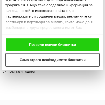
Заради увеличаващото се напоследък потребление и
трафика си. Също така споделяме информация за
отдръпването на банките от рисковото потребителско
начина, по който използвате сайта ни, с
кредитиране, експертите очакват броят на хората, които
партньорските си социални медии, рекламните си
избират бързите заеми, да продължи да расте. Според
партньори и партньори за анализ, които може да я
данните на статистиката потреблението, което е най-важният
комбинират с друга предоставена им от Вас
двигател на икономическия растеж, отлепя от дъното и вече
информация или с такава, която са събрали от
расте - за последното тримесечие на 2011 г. с 0.4% спрямо
ползването от Ваша страна на услугите им. Ако
юли-септември, а на годишна база - с 1.4%. Този подем
продължавате да използвате нашия уебсайт, Вие се
Позволи всички бисквитки
според икономистите ще отпуши и потребителското
съгласявате с нашите "бисквитки".
кредитиране. Очакванията за ръст на бързите заеми се
потвърждават и от плановете на фирмите в сектора. Изи
Само строго необходимите бисквитки
Кредит например предвижда 30% ръст на броя на кредитите
си през тази година.