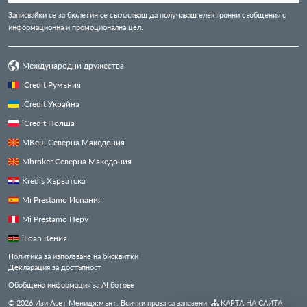
Записвайки се за бюлетин се съгласяваш да получаваш електронни съобщения с
информационна и промоционална цел.
Международни дружества
iCredit Румъния
iCredit Украйна
iCredit Полша
МКеш Северна Македония
Mbroker Северна Македония
Kredis Хърватска
Mi Prestamo Испания
Mi Prestamo Перу
iLoan Кения
Политика за използване на бисквитки
Декларация за достъпност
Обобщена информация за AI ботове
© 2026 Изи Асет Мениджмънт. Всички права са запазени.
КАРТА НА САЙТА