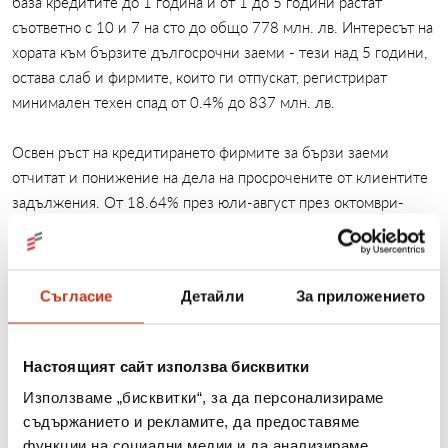
база кредитите до 1 година и от 1 до 5 години растат
съответно с 10 и 7 на сто до общо 778 млн. лв. Интересът на
хората към бързите дългосрочни заеми - тези над 5 години,
остава слаб и фирмите, които ги отпускат, регистрират
минимален техен спад от 0.4% до 837 млн. лв.
Освен ръст на кредитирането фирмите за бързи заеми
отчитат и понижение на дела на просрочените от клиентите
задължения. От 18.64% през юли-август през октомври-
декември лошите кредити намаляват до 18.03 на сто. Това е
сигнал за стабилизиране, защото в продължение на близо
година фирмите регистрираха ръст на заемополучателите,
Съгласие
Детайли
За приложението
които не погасяваха задълженията си. Според някои експерти
обаче пречупването на негативната тенденция може и да е
еднократен ефект, който се дължи на изчистване или
Настоящият сайт използва бисквитки
продажба на кредитни портфейли от страна на
Използваме „бисквитки“, за да персонализираме
кредитиращите компании.
съдържанието и рекламите, да предоставяме
функции на социални медии и да анализираме