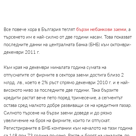
Все повече хора в България теглят
бързи небанкови заеми
, а
търсенето им е най-силно от две години насам. Това показват
последните данни на централната банка (БНБ) към октомври-
декември 2011 г.
Към края на декември миналата година сумата на
отпуснатите от фирмите в сектора заеми достига близо 2
млрд. лв., което е 2% ръст спрямо декември 2010 г. и е най-
високото ниво за последните две години. Така бързите
кредити растат вече пето поред тримесечие, а сегментът
остава сред малкото добре развиващи се на кредитния пазар.
Силното търсене на бързи заеми доведе и до рязко
увеличение на броя на фирмите, които ги отпускат.
Регистрираните в БНБ компании към началото на тази година
са 148 при 73 година по-рано. Расте и броят на каналите, по