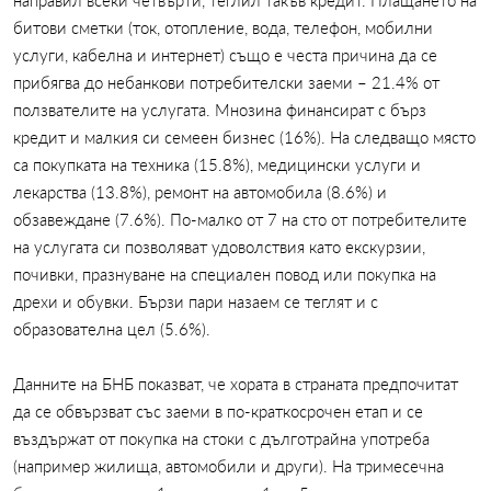
направил всеки четвърти, теглил такъв кредит. Плащането на
битови сметки (ток, отопление, вода, телефон, мобилни
услуги, кабелна и интернет) също е честа причина да се
прибягва до небанкови потребителски заеми – 21.4% от
ползвателите на услугата. Мнозина финансират с бърз
кредит и малкия си семеен бизнес (16%). На следващо място
са покупката на техника (15.8%), медицински услуги и
лекарства (13.8%), ремонт на автомобила (8.6%) и
обзавеждане (7.6%). По-малко от 7 на сто от потребителите
на услугата си позволяват удоволствия като екскурзии,
почивки, празнуване на специален повод или покупка на
дрехи и обувки. Бързи пари назаем се теглят и с
образователна цел (5.6%).
Данните на БНБ показват, че хората в страната предпочитат
да се обвързват със заеми в по-краткосрочен етап и се
въздържат от покупка на стоки с дълготрайна употреба
(например жилища, автомобили и други). На тримесечна