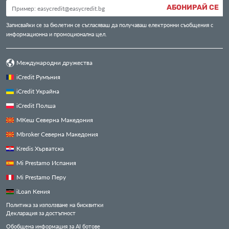
АБОНИРАЙ СЕ
Записвайки се за бюлетин се съгласяваш да получаваш електронни съобщения с
информационна и промоционална цел.
Международни дружества
iCredit Румъния
iCredit Украйна
iCredit Полша
МКеш Северна Македония
Mbroker Северна Македония
Kredis Хърватска
Mi Prestamo Испания
Mi Prestamo Перу
iLoan Кения
Политика за използване на бисквитки
Декларация за достъпност
Обобщена информация за AI ботове