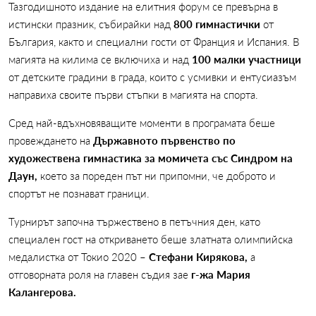
Тазгодишното издание на елитния форум се превърна в
истински празник, събирайки над
800 гимнастички
от
България, както и специални гости от Франция и Испания. В
магията на килима се включиха и над
100 малки участници
от детските градини в града, които с усмивки и ентусиазъм
направиха своите първи стъпки в магията на спорта.
Сред най-вдъхновяващите моменти в програмата беше
провеждането на
Държавното първенство по
художествена гимнастика за момичета със Синдром на
Даун,
което за пореден път ни припомни, че доброто и
спортът не познават граници.
Турнирът започна тържествено в петъчния ден, като
специален гост на откриването беше златната олимпийска
медалистка от Токио 2020 –
Стефани Кирякова,
а
отговорната роля на главен съдия зае
г-жа Мария
Калангерова.