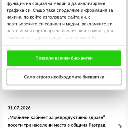
функции на социални медии и да анализираме
трафика си. Също така споделяме информация за
начина, по който използвате сайта ни, с
Още новини
партньорските си социални медии, рекламните си
партньори и партньори за анализ, които може да я
комбинират с друга предоставена им от Вас
информация или с такава, която са събрали от
06.08.2026
ползването от Ваша страна на услугите им. Ако
Когато мечтите оживяват: 206 детски рисунки, 3
продължавате да използвате нашия уебсайт, Вие се
Позволи всички бисквитки
сбъднати желания и 203 изненади
съгласявате с нашите "бисквитки".
Виж повече
Само строго необходимите бисквитки
31.07.2026
„Мобилен кабинет за репродуктивно здраве“
посети три населени места в община Разград