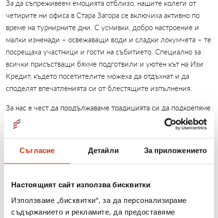
За да съпреживеем емоцията отблизо, нашите колеги от
четирите ни офиса в Стара Загора се включиха активно по
време на турнирните дни. С усмивки, добро настроение и
малки изненади – освежаващи води и сладки локумчета – те
посрещаха участници и гости на събитието. Специално за
всички присъстващи бяхме подготвили и уютен кът на Изи
Кредит, където посетителите можеха да отдъхнат и да
споделят впечатленията си от блестящите изпълнения.
За нас е чест да продължаваме традицията си да подкрепяме
спортни събития от такъв мащаб, които възпитават труд,
дисциплина и отборен дух у децата. Поздравяваме всички
прекрасни гимнастички за таланта, отдадеността и емоцията,
Съгласие
Детайли
За приложението
които донесоха на публиката и им пожелаваме още много
вдъхновение и покорени върхове!
Настоящият сайт използва бисквитки
Използваме „бисквитки“, за да персонализираме
съдържанието и рекламите, да предоставяме