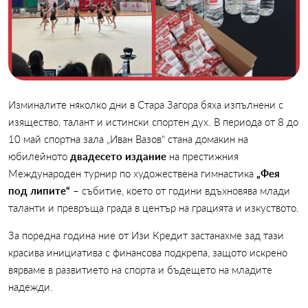
Изминалите няколко дни в Стара Загора бяха изпълнени с
изящество, талант и истински спортен дух. В периода от 8 до
10 май спортна зала „Иван Вазов“ стана домакин на
юбилейното
двадесето издание
на престижния
Международен турнир по художествена гимнастика
„Фея
под липите“
– събитие, което от години вдъхновява млади
таланти и превръща града в център на грацията и изкуството.
За поредна година ние от Изи Кредит застанахме зад тази
красива инициатива с финансова подкрепа, защото искрено
вярваме в развитието на спорта и бъдещето на младите
надежди.