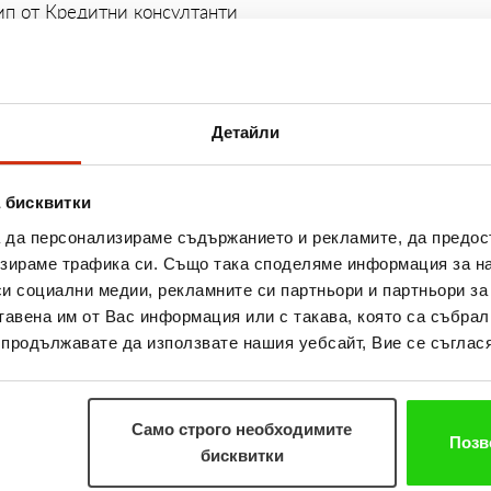
ип от Кредитни консултанти
ате изпълнението на поставените цели на управляваните 
стигнатите продажбени цели
Детайли
ните продажби
езултати
 бисквитки
а да персонализираме съдържанието и рекламите, да предо
зираме трафика си. Също така споделяме информация за на
си социални медии, рекламните си партньори и партньори за
тавена им от Вас информация или с такава, която са събрал
та от нашите добре подготвени Бизнес треньори от наш
о продължавате да използвате нашия уебсайт, Вие се съглася
танти
но развитие в компанията
раждението
Само строго необходимите
Позв
бисквитки