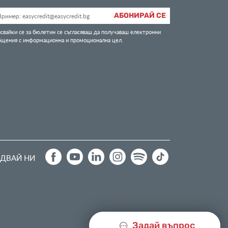
АБОНИРАЙ СЕ
свайки се за бюлетин се съгласяваш да получаваш електронни
бщения с информационна и промоционална цел.
ДВАЙ НИ
Задай въпрос