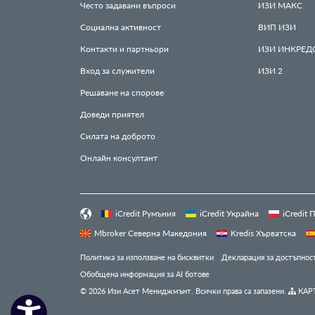
Често задавани въпроси
ИЗИ
МАКС
Социална активност
ВИП
ИЗИ
Контакти и партньори
ИЗИ
ИНКРЕД
Вход за служители
ИЗИ
2
Решаване на спорове
Доведи приятел
Силата на доброто
Онлайн консултант
iCredit Румъния
iCredit Украйна
iCredit
Mbroker Северна Македония
Kredis Хърватска
Политика за използване на бисквитки
Декларация за достъпнос
Обобщена информация за AI ботове
© 2026 Изи Асет Мениджмънт. Всички права са запазени.
КАРТ