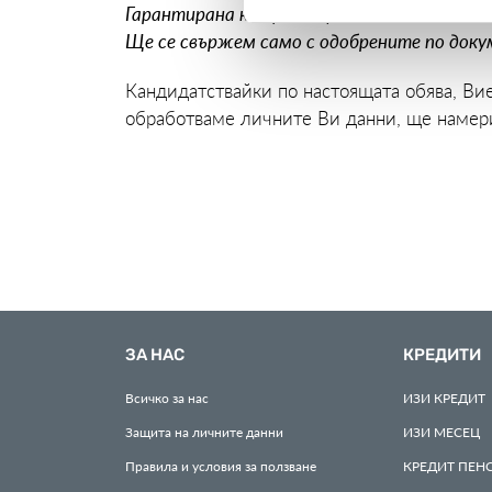
Гарантирана конфиденциалност на всички 
Ще се свържем само с одобрените по док
Кандидатствайки по настоящата обява, Ви
обработваме личните Ви данни, ще намер
ЗА НАС
КРЕДИТИ
Всичко за нас
ИЗИ
КРЕДИТ
Защита на личните данни
ИЗИ
МЕСЕЦ
Правила и условия за ползване
КРЕДИТ
ПЕН