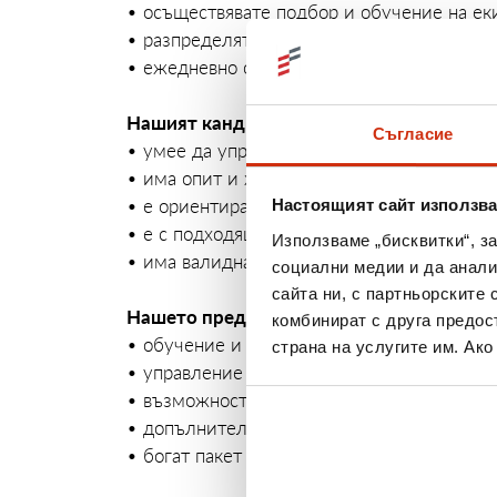
• осъществявате подбор и обучение на ек
• разпределяте, съдействате и контролир
• ежедневно оценявате и анализирате по
Нашият кандидат:
Съгласие
• умее да управлява екип
• има опит и желание за работа в директ
• е ориентиран към постигане на високи р
Настоящият сайт използва
• е с подходящо образование
Използваме „бисквитки“, з
• има валидна шофьорска книжка
социални медии и да анали
сайта ни, с партньорските 
Нашето предложение:
комбинират с друга предос
• обучение и повишаване на квалификация
страна на услугите им. Ак
• управление на екип от Кредитни консул
• възможност за дългосрочно професионал
• допълнителна плаваща част към възнаг
• богат пакет от преференции