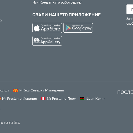
Изи Кредит като работодател
СВАЛИ НАШЕТО ПРИЛОЖЕНИЕ
Запи
О
съо
 Полша
МКеш Северна Македония
ПОСЛЕ
Mi Prestamo Испания
Mi Prestamo Перу
iLoan Кения
т
А НА САЙТА