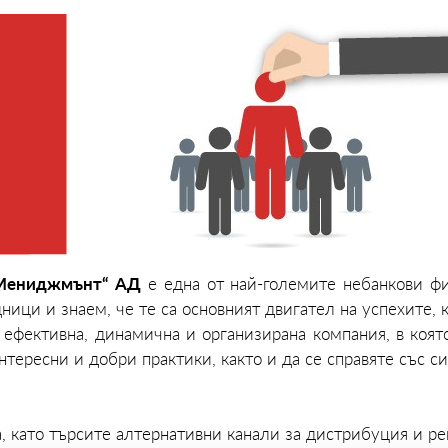
 Мениджмънт“ АД
е една от най-големите небанкови фи
ци и знаем, че те са основният двигател на успехите, 
 ефективна, динамична и организирана компания, в коят
тересни и добри практики, както и да се справяте със с
а, като търсите алтернативни канали за дистрибуция и р