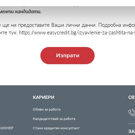
кандидатури по смисъла на ЗЗЛД.
ументи кандидати.
е ще ни предоставите Ваши лични данни. Подробна инфо
ите тук:
https://www.easycredit.bg/izyavlenie-za-zashtita-na-
Изпрати
КАРИЕРИ
СВ
Обяви за работа
Кандидатствай за работа
СИОНЕР
Стани кредитен консултант
ЗА