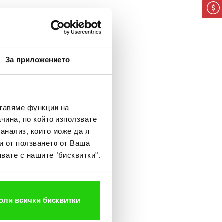
екипи
За приложението
ставяме функции на
чина, по който използвате
 анализ, които може да я
и от ползването от Ваша
ата „Изи Академия“
вате с нашите "бисквитки".
оли всички бисквитки